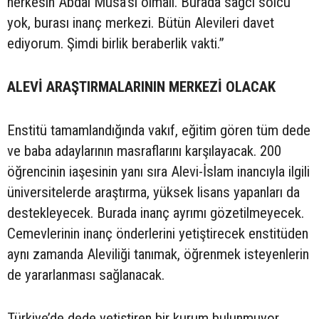
herkesin Abdal Musa’sı olmalı. Burada sağcı solcu
yok, burası inanç merkezi. Bütün Alevileri davet
ediyorum. Şimdi birlik beraberlik vakti.”
ALEVİ ARAŞTIRMALARININ MERKEZİ OLACAK
Enstitü tamamlandığında vakıf, eğitim gören tüm dede
ve baba adaylarının masraflarını karşılayacak. 200
öğrencinin iaşesinin yanı sıra Alevi-İslam inancıyla ilgili
üniversitelerde araştırma, yüksek lisans yapanları da
destekleyecek. Burada inanç ayrımı gözetilmeyecek.
Cemevlerinin inanç önderlerini yetiştirecek enstitüden
aynı zamanda Aleviliği tanımak, öğrenmek isteyenlerin
de yararlanması sağlanacak.
Türkiye’de dede yetiştiren bir kurum bulunmuyor.