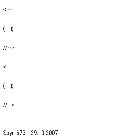
<!--
( '
' );
//-->
<!--
( '' );
//-->
Sayı: 673 - 29.10.2007