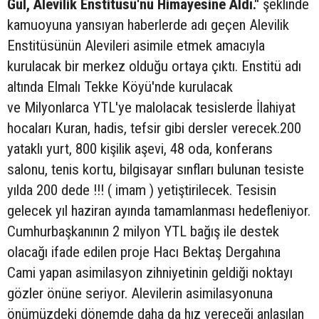
Gül, Alevilik Enstitüsü'nü Himayesine Aldı."
şeklinde
kamuoyuna yansıyan haberlerde adı geçen Alevilik
Enstitüsünün Alevileri asimile etmek amacıyla
kurulacak bir merkez olduğu ortaya çıktı. Enstitü adı
altında Elmalı Tekke Köyü'nde kurulacak
ve Milyonlarca YTL'ye malolacak tesislerde İlahiyat
hocaları Kuran, hadis, tefsir gibi dersler verecek.200
yataklı yurt, 800 kişilik aşevi, 48 oda, konferans
salonu, tenis kortu, bilgisayar sınfları bulunan tesiste
yılda 200 dede !!! ( imam ) yetiştirilecek. Tesisin
gelecek yıl haziran ayında tamamlanması hedefleniyor.
Cumhurbaşkanının 2 milyon YTL bağış ile destek
olacağı ifade edilen proje Hacı Bektaş Dergahına
Cami yapan asimilasyon zihniyetinin geldiği noktayı
gözler önüne seriyor. Alevilerin asimilasyonuna
önümüzdeki dönemde daha da hız vereceği anlaşılan