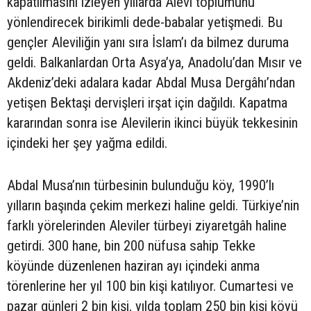
kapatılmasını izleyen yıllarda Alevi toplumunu
yönlendirecek birikimli dede-babalar yetişmedi. Bu
gençler Aleviliğin yanı sıra İslam’ı da bilmez duruma
geldi. Balkanlardan Orta Asya’ya, Anadolu’dan Mısır ve
Akdeniz’deki adalara kadar Abdal Musa Dergâhı’ndan
yetişen Bektaşi dervişleri irşat için dağıldı. Kapatma
kararından sonra ise Alevilerin ikinci büyük tekkesinin
içindeki her şey yağma edildi.
Abdal Musa’nın türbesinin bulunduğu köy, 1990’lı
yılların başında çekim merkezi haline geldi. Türkiye’nin
farklı yörelerinden Aleviler türbeyi ziyaretgâh haline
getirdi. 300 hane, bin 200 nüfusa sahip Tekke
köyünde düzenlenen haziran ayı içindeki anma
törenlerine her yıl 100 bin kişi katılıyor. Cumartesi ve
pazar günleri 2 bin kişi, yılda toplam 250 bin kişi köyü