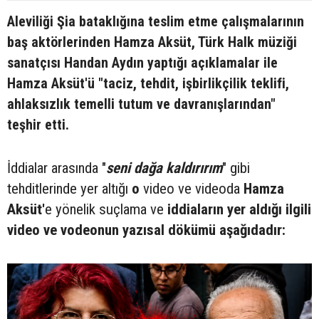
Aleviliği Şia bataklığına teslim etme çalışmalarının
baş aktörlerinden Hamza Aksüt, Türk Halk müziği
sanatçısı Handan Aydın yaptığı açıklamalar ile
Hamza Aksüt'ü "taciz, tehdit, işbirlikçilik teklifi,
ahlaksızlık temelli tutum ve davranışlarından"
teşhir etti.
İddialar arasında "
seni dağa kaldırırım
" gibi
tehditlerinde yer altığı
o
video ve videoda
Hamza
Aksüt'
e yönelik suçlama ve
iddiaların yer aldığı ilgili
video ve vodeonun yazısal dökümü aşağıdadır: