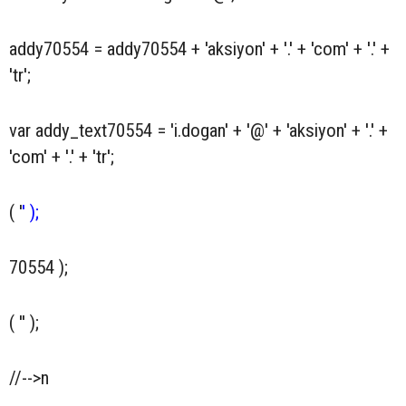
addy70554 = addy70554 + 'aksiyon' + '.' + 'com' + '.' +
'tr';
var addy_text70554 = 'i.dogan' + '@' + 'aksiyon' + '.' +
'com' + '.' + 'tr';
( '
' );
70554 );
( '' );
//-->n