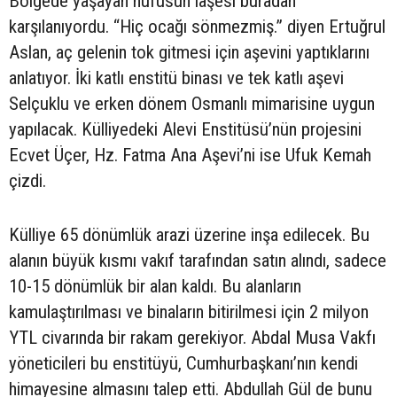
Bölgede yaşayan nüfusun iaşesi buradan
karşılanıyordu. “Hiç ocağı sönmezmiş.” diyen Ertuğrul
Aslan, aç gelenin tok gitmesi için aşevini yaptıklarını
anlatıyor. İki katlı enstitü binası ve tek katlı aşevi
Selçuklu ve erken dönem Osmanlı mimarisine uygun
yapılacak. Külliyedeki Alevi Enstitüsü’nün projesini
Ecvet Üçer, Hz. Fatma Ana Aşevi’ni ise Ufuk Kemah
çizdi.
Külliye 65 dönümlük arazi üzerine inşa edilecek. Bu
alanın büyük kısmı vakıf tarafından satın alındı, sadece
10-15 dönümlük bir alan kaldı. Bu alanların
kamulaştırılması ve binaların bitirilmesi için 2 milyon
YTL civarında bir rakam gerekiyor. Abdal Musa Vakfı
yöneticileri bu enstitüyü, Cumhurbaşkanı’nın kendi
himayesine almasını talep etti. Abdullah Gül de bunu