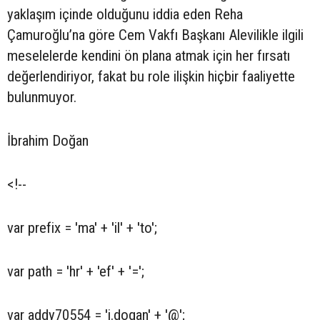
yaklaşım içinde olduğunu iddia eden Reha
Çamuroğlu’na göre Cem Vakfı Başkanı Alevilikle ilgili
meselelerde kendini ön plana atmak için her fırsatı
değerlendiriyor, fakat bu role ilişkin hiçbir faaliyette
bulunmuyor.
İbrahim Doğan
<!--
var prefix = 'ma' + 'il' + 'to';
var path = 'hr' + 'ef' + '=';
var addy70554 = 'i.dogan' + '@';