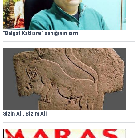
"Balgat Katliamı" sanığının sırrı
Sizin Ali, Bizim Ali