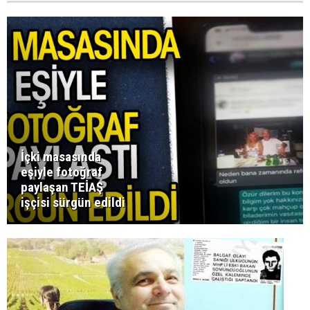
İçki masasında
eşiyle fotoğraf
paylaşan TEİAŞ
işçisi sürgün edildi