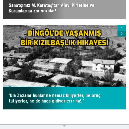
Sanatçımız M. Karataş'tan Alevi Pirlerine ve
Kurumlarına zor sorular!
'Ula Zazalar bunlar ne namaz kıliyerler, ne oruç
tutiyerler, ne de haca gidiyerlerrr ha!..'