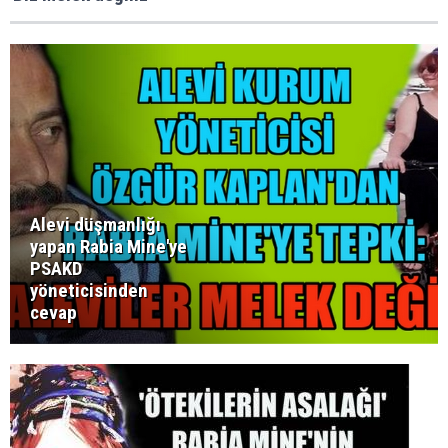
Alevi düşmanlığı
yapan Rabia Mine'ye
PSAKD
yöneticisinden
cevap