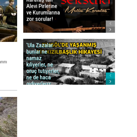
Alevi Pirlerine
ezberbo
ve Kurumlarına
bir yazı:
zor sorular!
Aleviler
kafa karı
'Ula Zazalar
Alınan 
bunlar ne
caiz midi
namaz
değil mi
nını
kıliyerler, ne
oruç tutiyerler,
ne de haca
gidiyerlerrr
ha!..'