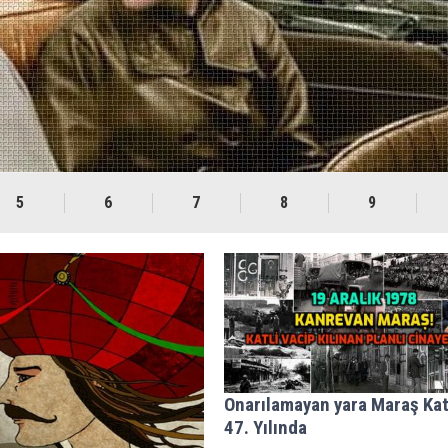
RLUĞU’NDA KIZILBAŞ ALEVİ
İSYANLARI
5
6
7
8
9
Onarılamayan yara Maraş Kat
47. Yılında