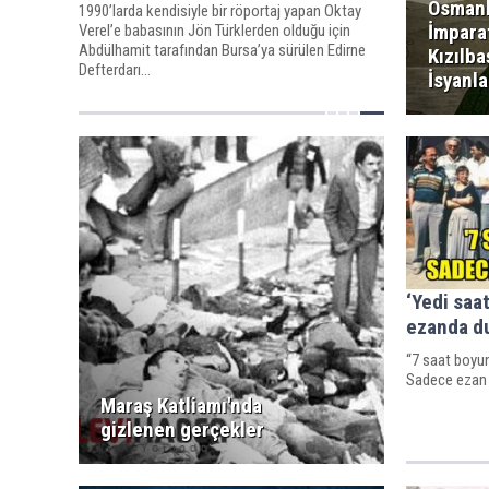
Osmanl
1990’larda kendisiyle bir röportaj yapan Oktay
İmpara
Verel’e babasının Jön Türklerden olduğu için
Abdülhamit tarafından Bursa’ya sürülen Edirne
Kızılba
Defterdarı...
İsyanla
‘Yedi saa
ezanda du
“7 saat boyun
Sadece ezan 
Maraş Katliamı'nda
gizlenen gerçekler