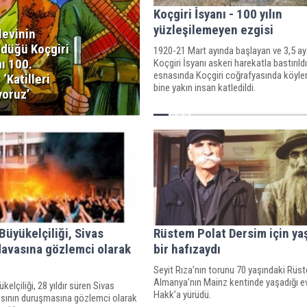
Koçgiri İsyanı - 100 yılın
yüzleşilemeyen ezgisi
levinin
ldüğü Koçgiri
1920-21 Mart ayında başlayan ve 3,5 ay
ı 100.
Koçgiri İsyanı askeri harekatla bastırıld
esnasında Koçgiri coğrafyasında köyler 
 ‘Katilleri
bine yakın insan katledildi.
yoruz’
Büyükelçiliği, Sivas
Rüstem Polat Dersim için ya
davasına gözlemci olarak
bir hafızaydı
Seyit Rıza’nın torunu 70 yaşındaki Rüs
Almanya’nın Mainz kentinde yaşadığı e
elçiliği, 28 yıldır süren Sivas
Hakk’a yürüdü.
asının duruşmasına gözlemci olarak