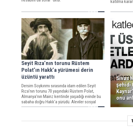
katılma kararı
Seyit Rıza’nın torunu Rüstem
Polat’ın Hakk’a yürümesi derin
üzüntü yarattı
Sivas 
şehidi
Dersim Soykırımı sırasında idam edilen Seyit
Kaynar'
Rıza’nın torunu 70 yaşındaki Rüstem Polat,
Almanya’nın Mainz kentinde yaşadığı evinde bu
onu anl
sabaha doğru Hakk’a yürüdü. Aleviler sosyal
medyadan üzüntülerini dile getirerek, Rüstem
Polat’ın mücadelesini devam ett