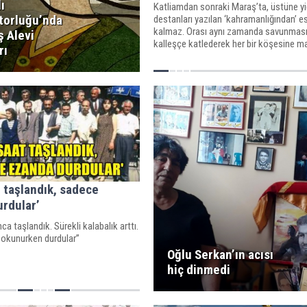
ı
Katliamdan sonraki Maraş’ta, üstüne yiğ
torluğu’nda
destanları yazılan ‘kahramanlığından’ e
kalmaz. Orası aynı zamanda savunması
ş Alevi
kalleşçe katlederek her bir köşesine 
rı
kanı bulaşan ‘Kanrevan’ Maraş’tır!
t taşlandık, sadece
rdular’
ca taşlandık. Sürekli kalabalık arttı.
okunurken durdular”
Oğlu Serkan’ın acısı
hiç dinmedi