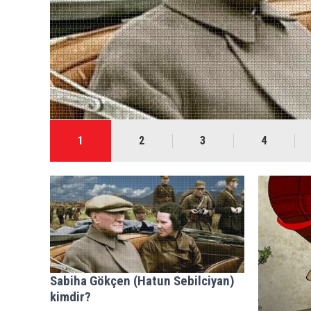
OSMANLI İMPARATO
1
2
3
4
Sabiha Gökçen (Hatun Sebilciyan)
kimdir?