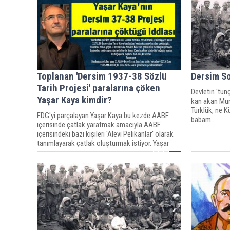
Toplanan 'Dersim 1937-38 Sözlü
Dersim So
Tarih Projesi' paralarına çöken
Devletin 'tun
Yaşar Kaya kimdir?
kan akan Munz
Türklük, ne K
FDG'yi parçalayan Yaşar Kaya bu kezde AABF
babam...
içerisinde çatlak yaratmak amacıyla AABF
içerisindeki bazı kişileri 'Alevi Pelikanlar' olarak
tanımlayarak çatlak oluşturmak istiyor. Yaşar
Kaya eski kulağı kesik bir kontra elemanı gibi
uğraşlar içerisinde...