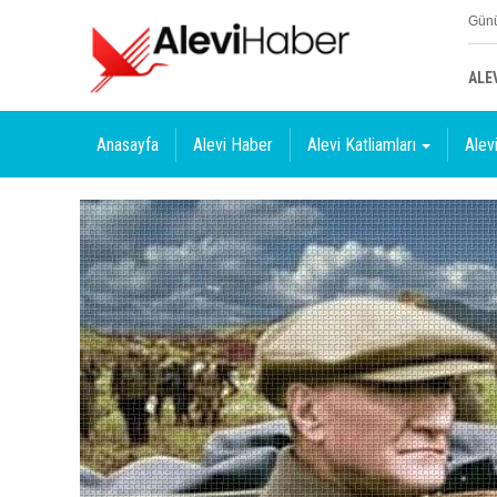
Günü
ALE
Anasayfa
Alevi Haber
Alevi Katliamları
Alevi