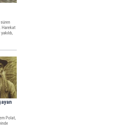
 süren
ı. Harekat
yakıldı,
şayan
tem Polat,
vinde