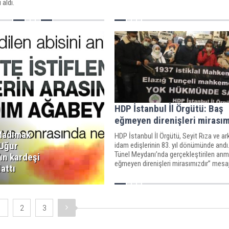
 aldı.
HDP İstanbul İl Örgütü: Baş
eğmeyen direnişleri mirasım
Madımak
HDP İstanbul İl Örgütü, Seyit Rıza ve ar
 Uğur
idam edişlerinin 83. yıl dönümünde andı
Tünel Meydanı’nda gerçekleştirilen an
ın kardeşi
eğmeyen direnişleri mirasımızdır” mesajı
attı
1
2
3