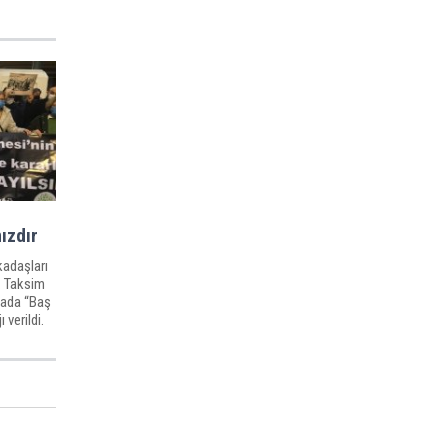
ızdır
kadaşları
. Taksim
mada “Baş
 verildi.