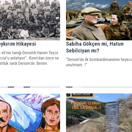
ykırım Hikayesi
Sabiha Gökçen mi, Hatun
Sebilciyan mı?
ç eli'nin tanığı Dersimli Hanım Teyze
ur’u anlatıyor"...Kırım'dan önce ne
"Dersim'de ilk bombardımanımın heyeca
ürtlük vardı Dersim'de. Benim
unutmam...!"