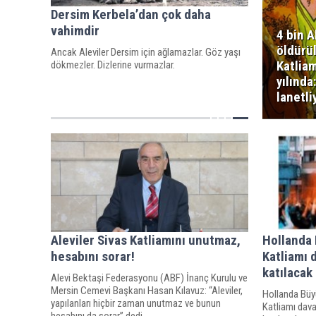
Dersim Kerbela’dan çok daha
vahimdir
4 bin A
öldürü
Ancak Aleviler Dersim için ağlamazlar. Göz yaşı
Katliam
dökmezler. Dizlerine vurmazlar.
yılında:
lanetli
Aleviler Sivas Katliamını unutmaz,
Hollanda 
hesabını sorar!
Katliamı 
katılacak
Alevi Bektaşi Federasyonu (ABF) İnanç Kurulu ve
Mersin Cemevi Başkanı Hasan Kılavuz: “Aleviler,
Hollanda Büyük
yapılanları hiçbir zaman unutmaz ve bunun
Katliamı dav
hesabını da sorar” dedi.