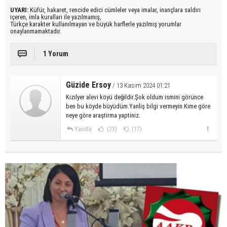
UYARI:
Küfür, hakaret, rencide edici cümleler veya imalar, inançlara saldırı
içeren, imla kuralları ile yazılmamış,
Türkçe karakter kullanılmayan ve büyük harflerle yazılmış yorumlar
onaylanmamaktadır.
1 Yorum
Güzide Ersoy
/ 13 Kasım 2024 01:21
Kızılyer alevi köyü değildir.Şok oldum ismini görünce
ben bu köyde büyüdüm.Yanliş bilgi vermeyin.Kıme göre
neye göre araştirma yaptiniz.
Yanıtla
(23)
(17)