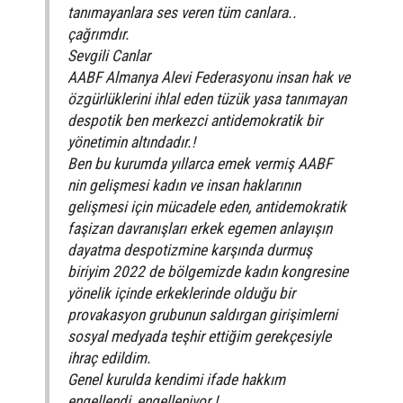
tanımayanlara ses veren tüm canlara..
çağrımdır.
Sevgili Canlar
AABF Almanya Alevi Federasyonu insan hak ve
özgürlüklerini ihlal eden tüzük yasa tanımayan
despotik ben merkezci antidemokratik bir
yönetimin altındadır.!
Ben bu kurumda yıllarca emek vermiş AABF
nin gelişmesi kadın ve insan haklarının
gelişmesi için mücadele eden, antidemokratik
faşizan davranışları erkek egemen anlayışın
dayatma despotizmine karşında durmuş
biriyim 2022 de bölgemizde kadın kongresine
yönelik içinde erkeklerinde olduğu bir
provakasyon grubunun saldırgan girişimlerni
sosyal medyada teşhir ettiğim gerekçesiyle
ihraç edildim.
Genel kurulda kendimi ifade hakkım
engellendi, engelleniyor.!