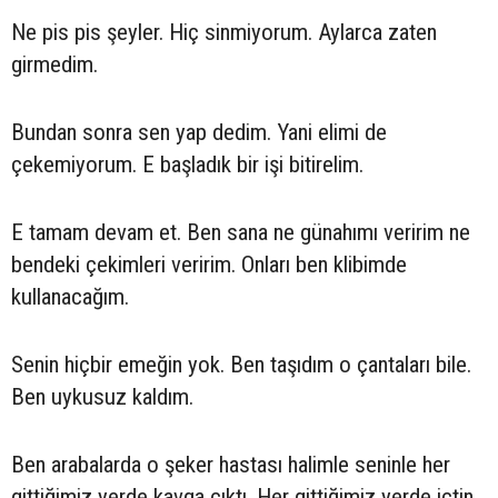
Ne pis pis şeyler. Hiç sinmiyorum. Aylarca zaten
girmedim.
Bundan sonra sen yap dedim. Yani elimi de
çekemiyorum. E başladık bir işi bitirelim.
E tamam devam et. Ben sana ne günahımı veririm ne
bendeki çekimleri veririm. Onları ben klibimde
kullanacağım.
Senin hiçbir emeğin yok. Ben taşıdım o çantaları bile.
Ben uykusuz kaldım.
Ben arabalarda o şeker hastası halimle seninle her
gittiğimiz yerde kavga çıktı. Her gittiğimiz yerde içtin