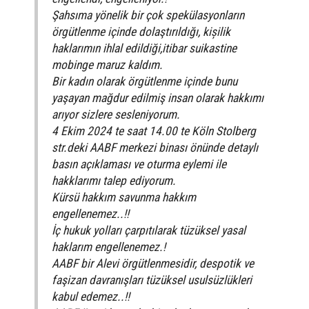
Şahsıma yönelik bir çok spekülasyonların
örgütlenme içinde dolaştırıldığı, kișilik
haklarımın ihlal edildiği,itibar suikastine
mobinge maruz kaldım.
Bir kadın olarak örgütlenme içinde bunu
yaşayan mağdur edilmiş insan olarak hakkımı
arıyor sizlere sesleniyorum.
4 Ekim 2024 te saat 14.00 te Köln Stolberg
str.deki AABF merkezi binası önünde detaylı
basın açıklaması ve oturma eylemi ile
hakklarımı talep ediyorum.
Kürsü hakkım savunma hakkım
engellenemez..!!
İç hukuk yolları çarpıtılarak tüzüksel yasal
haklarım engellenemez.!
AABF bir Alevi örgütlenmesidir, despotik ve
faşizan davranışları tüzüksel usulsüzlükleri
kabul edemez..!!