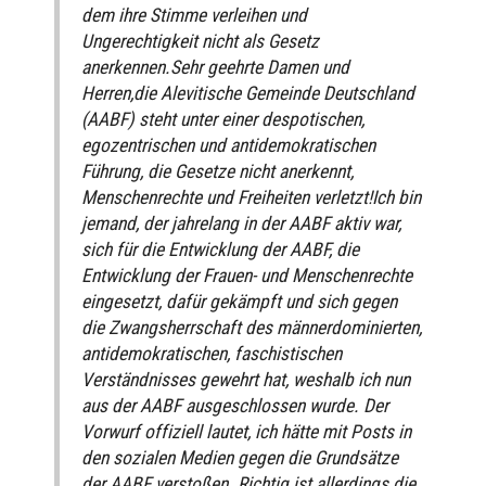
dem ihre Stimme verleihen und
Ungerechtigkeit nicht als Gesetz
anerkennen.Sehr geehrte Damen und
Herren,die Alevitische Gemeinde Deutschland
(AABF) steht unter einer despotischen,
egozentrischen und antidemokratischen
Führung, die Gesetze nicht anerkennt,
Menschenrechte und Freiheiten verletzt!Ich bin
jemand, der jahrelang in der AABF aktiv war,
sich für die Entwicklung der AABF, die
Entwicklung der Frauen- und Menschenrechte
eingesetzt, dafür gekämpft und sich gegen
die Zwangsherrschaft des männerdominierten,
antidemokratischen, faschistischen
Verständnisses gewehrt hat, weshalb ich nun
aus der AABF ausgeschlossen wurde. Der
Vorwurf offiziell lautet, ich hätte mit Posts in
den sozialen Medien gegen die Grundsätze
der AABF verstoßen. Richtig ist allerdings die