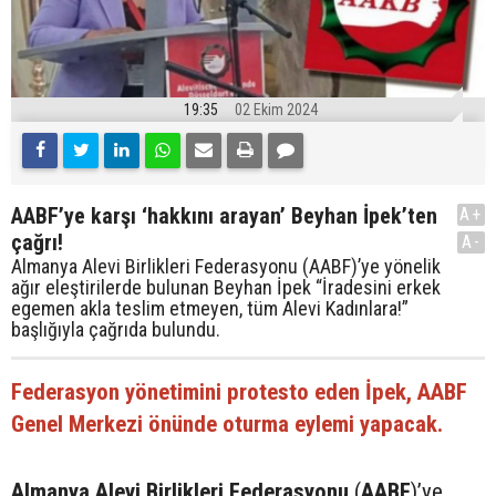
19:35
02 Ekim 2024
AABF’ye karşı ‘hakkını arayan’ Beyhan İpek’ten
A+
çağrı!
A-
Almanya Alevi Birlikleri Federasyonu (AABF)’ye yönelik
ağır eleştirilerde bulunan Beyhan İpek “İradesini erkek
egemen akla teslim etmeyen, tüm Alevi Kadınlara!”
başlığıyla çağrıda bulundu.
Federasyon yönetimini protesto eden İpek, AABF
Genel Merkezi önünde oturma eylemi yapacak.
Almanya Alevi Birlikleri Federasyonu
(
AABF
)’ye