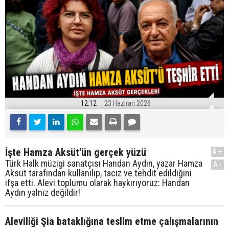
12:12
23 Haziran 2026
İşte Hamza Aksüt'ün gerçek yüzü
A+
Türk Halk müzigi sanatçısı Handan Aydın, yazar Hamza
A-
Aksüt tarafından kullanılıp, taciz ve tehdit edildiğini
ifşa etti. Alevi toplumu olarak haykırıyoruz: Handan
Aydın yalnız değildir!
Aleviliği Şia bataklığına teslim etme çalışmalarının