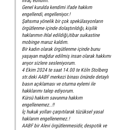
ihraç edildim.
Genel kurulda kendimi ifade hakkım
engellendi, engelleniyor.!
Şahsıma yönelik bir çok spekülasyonların
örgütlenme içinde dolaştırıldığı, kișilik
haklarımın ihlal edildiği,itibar suikastine
mobinge maruz kaldım.
Bir kadın olarak örgütlenme içinde bunu
yaşayan mağdur edilmiş insan olarak hakkımı
arıyor sizlere sesleniyorum.
4 Ekim 2024 te saat 14.00 te Köln Stolberg
str.deki AABF merkezi binası önünde detaylı
basın açıklaması ve oturma eylemi ile
hakklarımı talep ediyorum.
Kürsü hakkım savunma hakkım
engellenemez..!!
İç hukuk yolları çarpıtılarak tüzüksel yasal
haklarım engellenemez.!
AABF bir Alevi örgütlenmesidir, despotik ve