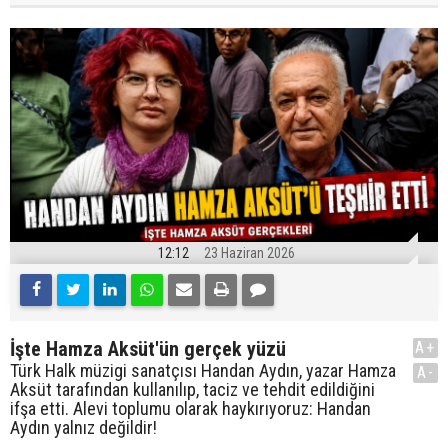
12:12
23 Haziran 2026
İşte Hamza Aksüt'ün gerçek yüzü
A+
Türk Halk müzigi sanatçısı Handan Aydın, yazar Hamza
A-
Aksüt tarafından kullanılıp, taciz ve tehdit edildiğini
ifşa etti. Alevi toplumu olarak haykırıyoruz: Handan
Aydın yalnız değildir!