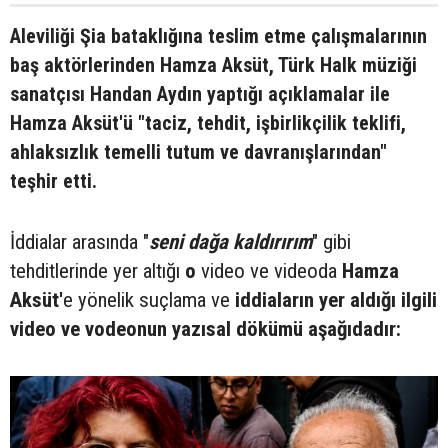
Aleviliği Şia bataklığına teslim etme çalışmalarının
baş aktörlerinden Hamza Aksüt, Türk Halk müziği
sanatçısı Handan Aydın yaptığı açıklamalar ile
Hamza Aksüt'ü "taciz, tehdit, işbirlikçilik teklifi,
ahlaksızlık temelli tutum ve davranışlarından"
teşhir etti.
İddialar arasında "
seni dağa kaldırırım
" gibi
tehditlerinde yer altığı
o
video ve videoda
Hamza
Aksüt'
e yönelik suçlama ve
iddiaların yer aldığı ilgili
video ve vodeonun yazısal dökümü aşağıdadır: