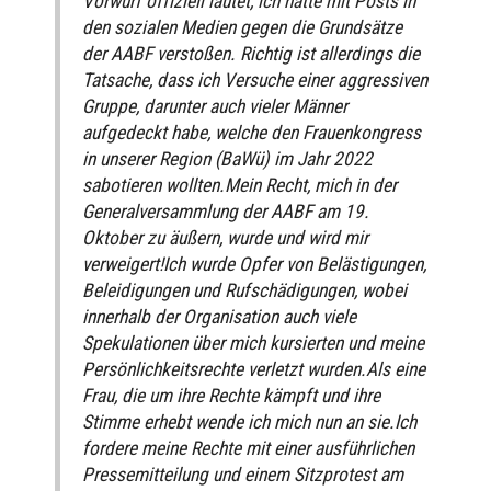
Vorwurf offiziell lautet, ich hätte mit Posts in
den sozialen Medien gegen die Grundsätze
der AABF verstoßen. Richtig ist allerdings die
Tatsache, dass ich Versuche einer aggressiven
Gruppe, darunter auch vieler Männer
aufgedeckt habe, welche den Frauenkongress
in unserer Region (BaWü) im Jahr 2022
sabotieren wollten.Mein Recht, mich in der
Generalversammlung der AABF am 19.
Oktober zu äußern, wurde und wird mir
verweigert!Ich wurde Opfer von Belästigungen,
Beleidigungen und Rufschädigungen, wobei
innerhalb der Organisation auch viele
Spekulationen über mich kursierten und meine
Persönlichkeitsrechte verletzt wurden.Als eine
Frau, die um ihre Rechte kämpft und ihre
Stimme erhebt wende ich mich nun an sie.Ich
fordere meine Rechte mit einer ausführlichen
Pressemitteilung und einem Sitzprotest am