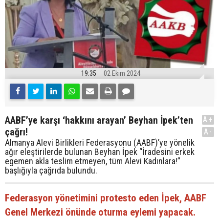
19:35
02 Ekim 2024
AABF’ye karşı ‘hakkını arayan’ Beyhan İpek’ten
A+
çağrı!
A-
Almanya Alevi Birlikleri Federasyonu (AABF)’ye yönelik
ağır eleştirilerde bulunan Beyhan İpek “İradesini erkek
egemen akla teslim etmeyen, tüm Alevi Kadınlara!”
başlığıyla çağrıda bulundu.
Federasyon yönetimini protesto eden İpek, AABF
Genel Merkezi önünde oturma eylemi yapacak.