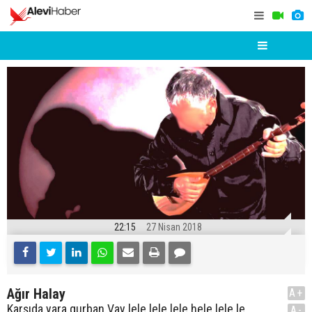
22:15
27 Nisan 2018
Ağır Halay
A+
Karşıda yara gurban Vay lele lele lele hele lele le
A-