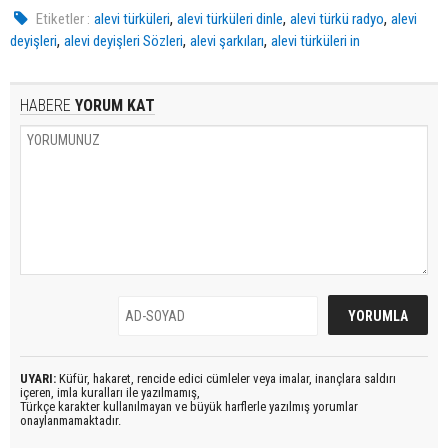
,
,
,
Etiketler :
alevi türküleri
alevi türküleri dinle
alevi türkü radyo
alevi
,
,
,
deyişleri
alevi deyişleri Sözleri
alevi şarkıları
alevi türküleri in
HABERE
YORUM KAT
UYARI:
Küfür, hakaret, rencide edici cümleler veya imalar, inançlara saldırı
içeren, imla kuralları ile yazılmamış,
Türkçe karakter kullanılmayan ve büyük harflerle yazılmış yorumlar
onaylanmamaktadır.