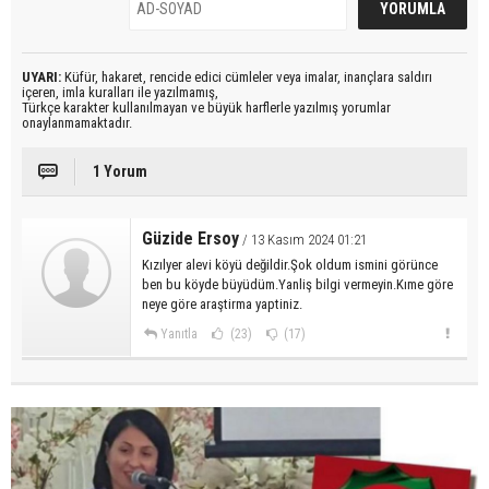
UYARI:
Küfür, hakaret, rencide edici cümleler veya imalar, inançlara saldırı
içeren, imla kuralları ile yazılmamış,
Türkçe karakter kullanılmayan ve büyük harflerle yazılmış yorumlar
onaylanmamaktadır.
1 Yorum
Güzide Ersoy
/ 13 Kasım 2024 01:21
Kızılyer alevi köyü değildir.Şok oldum ismini görünce
ben bu köyde büyüdüm.Yanliş bilgi vermeyin.Kıme göre
neye göre araştirma yaptiniz.
Yanıtla
(23)
(17)