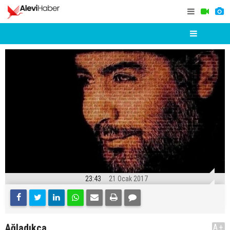
23:43
21 Ocak 2017
Ağladıkça
A+