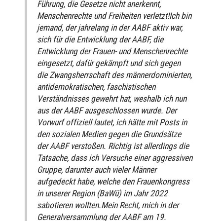
Führung, die Gesetze nicht anerkennt,
Menschenrechte und Freiheiten verletzt!Ich bin
jemand, der jahrelang in der AABF aktiv war,
sich für die Entwicklung der AABF, die
Entwicklung der Frauen- und Menschenrechte
eingesetzt, dafür gekämpft und sich gegen
die Zwangsherrschaft des männerdominierten,
antidemokratischen, faschistischen
Verständnisses gewehrt hat, weshalb ich nun
aus der AABF ausgeschlossen wurde. Der
Vorwurf offiziell lautet, ich hätte mit Posts in
den sozialen Medien gegen die Grundsätze
der AABF verstoßen. Richtig ist allerdings die
Tatsache, dass ich Versuche einer aggressiven
Gruppe, darunter auch vieler Männer
aufgedeckt habe, welche den Frauenkongress
in unserer Region (BaWü) im Jahr 2022
sabotieren wollten.Mein Recht, mich in der
Generalversammlung der AABF am 19.