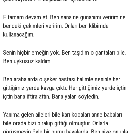
E tamam devam et. Ben sana ne günahımı veririm ne
bendeki çekimleri veririm. Onları ben klibimde
kullanacağım.
Senin hiçbir emeğin yok. Ben taşıdım o çantaları bile.
Ben uykusuz kaldım.
Ben arabalarda o şeker hastası halimle seninle her
gittiğimiz yerde kavga çıktı. Her gittiğimiz yerde içtin
içtin bana iftira attın. Bana yalan söyledin.
Yanıma gelen aileleri bile karı kocaları anne babaları
bile orada bizi bırakıp gittiği olmuştur. Onlarla
görüşmeyip öyle bir burnu havalarda. Ben niye onunla