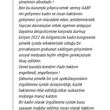
yönetimin altındadır.!
Ben bu kurumda yıllarca emek vermiş AABF
nin gelişmesi kadın ve insan haklarının
gelişmesi için mücadele eden, antidemokratik
faşizan davranışları erkek egemen anlayışın
dayatma despotizmine karşında durmuş
biriyim 2022 de bölgemizde kadın kongresine
yönelik içinde erkeklerinde olduğu bir
provakasyon grubunun saldırgan girişimlerni
sosyal medyada teşhir ettiğim gerekçesiyle
ihraç edildim.
Genel kurulda kendimi ifade hakkım
engellendi, engelleniyor.!
Şahsıma yönelik bir çok spekülasyonların
örgütlenme içinde dolaştırıldığı, kișilik
haklarımın ihlal edildiği,itibar suikastine
mobinge maruz kaldım.
Bir kadın olarak örgütlenme içinde bunu
yaşayan mağdur edilmiş insan olarak hakkımı