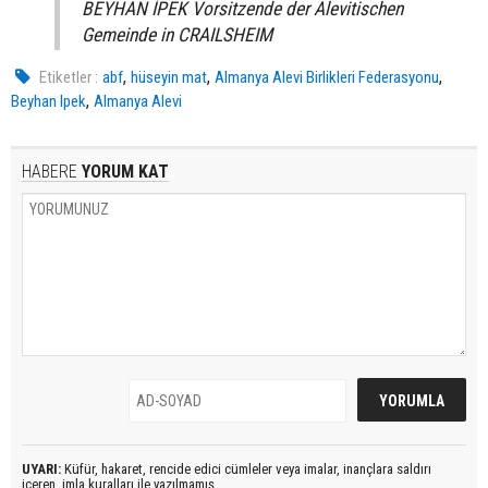
BEYHAN İPEK Vorsitzende der Alevitischen
Gemeinde in CRAILSHEIM
,
,
,
Etiketler :
abf
hüseyin mat
Almanya Alevi Birlikleri Federasyonu
,
Beyhan Ipek
Almanya Alevi
HABERE
YORUM KAT
UYARI:
Küfür, hakaret, rencide edici cümleler veya imalar, inançlara saldırı
içeren, imla kuralları ile yazılmamış,