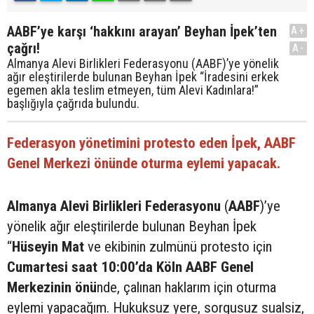
AABF’ye karşı ‘hakkını arayan’ Beyhan İpek’ten
A+
çağrı!
A-
Almanya Alevi Birlikleri Federasyonu (AABF)’ye yönelik
ağır eleştirilerde bulunan Beyhan İpek “İradesini erkek
egemen akla teslim etmeyen, tüm Alevi Kadınlara!”
başlığıyla çağrıda bulundu.
Federasyon yönetimini protesto eden İpek, AABF
Genel Merkezi önünde oturma eylemi yapacak.
Almanya Alevi Birlikleri Federasyonu
(
AABF
)’ye
yönelik ağır eleştirilerde bulunan Beyhan İpek
“
Hüseyin Mat
ve ekibinin zulmünü protesto için
Cumartesi saat 10:00’da Köln AABF Genel
Merkezinin önü
nde, çalınan haklarım için oturma
eylemi yapacağım. Hukuksuz yere, sorgusuz sualsiz,