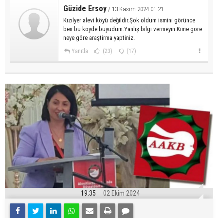
Güzide Ersoy
/ 13 Kasım 2024 01:21
Kızılyer alevi köyü değildir.Şok oldum ismini görünce
ben bu köyde büyüdüm.Yanliş bilgi vermeyin.Kıme göre
neye göre araştirma yaptiniz.
Yanıtla
(23)
(17)
19:35
02 Ekim 2024