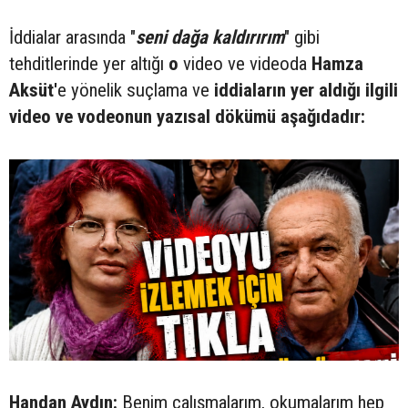
İddialar arasında "
seni dağa kaldırırım
" gibi
tehditlerinde yer altığı
o
video ve videoda
Hamza
Aksüt'
e yönelik suçlama ve
iddiaların yer aldığı ilgili
video ve vodeonun yazısal dökümü aşağıdadır:
Handan Aydın:
Benim çalışmalarım, okumalarım hep