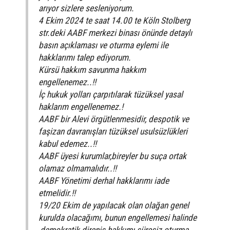
arıyor sizlere sesleniyorum.
4 Ekim 2024 te saat 14.00 te Köln Stolberg
str.deki AABF merkezi binası önünde detaylı
basın açıklaması ve oturma eylemi ile
hakklarımı talep ediyorum.
Kürsü hakkım savunma hakkım
engellenemez..!!
İç hukuk yolları çarpıtılarak tüzüksel yasal
haklarım engellenemez.!
AABF bir Alevi örgütlenmesidir, despotik ve
faşizan davranışları tüzüksel usulsüzlükleri
kabul edemez..!!
AABF üyesi kurumlar,bireyler bu suça ortak
olamaz olmamalıdır..!!
AABF Yönetimi derhal hakklarımı iade
etmelidir.!!
19/20 Ekim de yapılacak olan olağan genel
kurulda olacağımı, bunun engellemesi halinde
,demokratik direniş hakkımı süresiz oturma