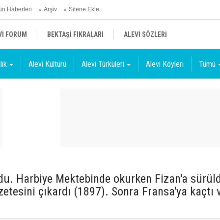
n Haberleri
Arşiv
Sitene Ekle
Vİ FORUM
BEKTAŞİ FIKRALARI
ALEVİ SÖZLERİ
lik
Alevi Kültürü
Alevi Türküleri
Alevi Köyleri
Tümü
oğdu. Harbiye Mektebinde okurken Fizan'a sürül
etesini çıkardı (1897). Sonra Fransa'ya kaçtı 