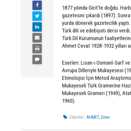
1877 yılında Girit'te doğdu. Ha
gazetesini çıkardı (1897). Sonra
yurda dönerek gazetecilik yaptı
Türk dili ve edebiyatı dersi ver
Türk Dil Kurumunun faaliyetlerine 
Ahmet Cevat 1928-1932 yılları ar
Eserleri: Lisan-ı Osmanî-Sarf v
Avrupa Dilleriyle Mukayesesi (19
Etimolojisi İçin Metod Araştırmal
Mukayeseli Türk Gramerine Hazırl
Mukayeseli Grameri (1949), Atatür
1960).
,
Etiketler :
AHMET
Emre