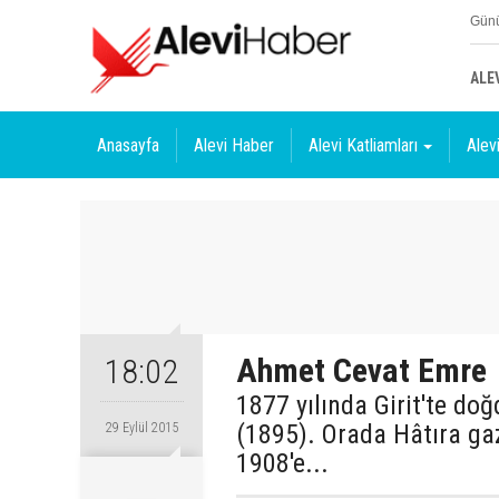
Günü
ALE
Anasayfa
Alevi Haber
Alevi Katliamları
Alevi
Ahmet Cevat Emre
18:02
1877 yılında Girit'te d
(1895). Orada Hâtıra gaz
29 Eylül 2015
1908'e...