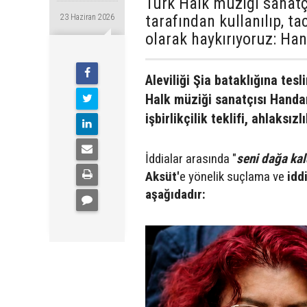
Türk Halk müzigi sanat
tarafından kullanılıp, ta
23 Haziran 2026
olarak haykırıyoruz: Han
Aleviliği Şia bataklığına te
Halk müziği sanatçısı Handan
işbirlikçilik teklifi, ahlaksız
İddialar arasında "
seni dağa kal
Aksüt'
e yönelik suçlama ve
idd
aşağıdadır: