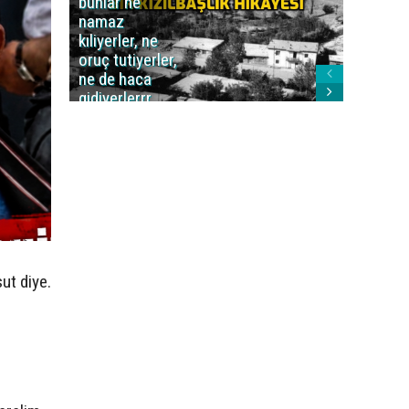
bunlar ne
caiz midi
namaz
değil mi
kıliyerler, ne
oruç tutiyerler,
ne de haca
gidiyerlerrr
ha!..'
ut diye.