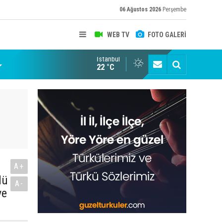
06 Ağustos 2026
Perşembe
WEB TV
FOTO GALERİ
İstanbul
22 °C
A+
dü
A-
ve