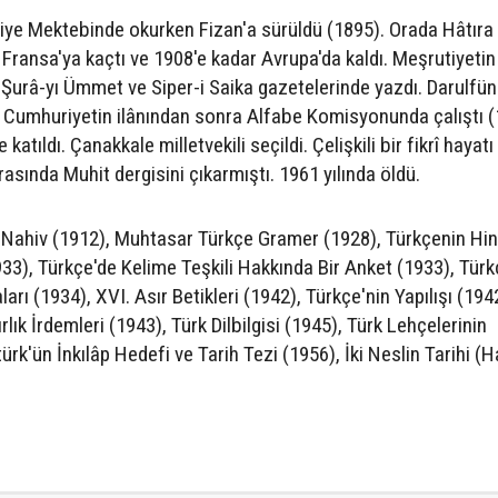
rbiye Mektebinde okurken Fizan'a sürüldü (1895). Orada Hâtıra
 Fransa'ya kaçtı ve 1908'e kadar Avrupa'da kaldı. Meşrutiyetin 
. Şurâ-yı Ümmet ve Siper-i Saika gazetelerinde yazdı. Darulfü
di. Cumhuriyetin ilânından sonra Alfabe Komisyonunda çalıştı (
katıldı. Çanakkale milletvekili seçildi. Çelişkili bir fikrî hayatı
asında Muhit dergisini çıkarmıştı. 1961 yılında öldü.
e Nahiv (1912), Muhtasar Türkçe Gramer (1928), Türkçenin Hin
33), Türkçe'de Kelime Teşkili Hakkında Bir Anket (1933), Türk
arı (1934), XVI. Asır Betikleri (1942), Türkçe'nin Yapılışı (194
ık İrdemleri (1943), Türk Dilbilgisi (1945), Türk Lehçelerinin
k'ün İnkılâp Hedefi ve Tarih Tezi (1956), İki Neslin Tarihi (Ha