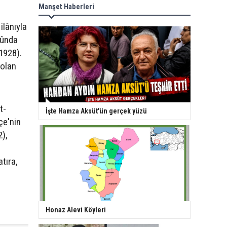
Manşet Haberleri
ilânıyla
nûnda
1928).
 olan
t-
İşte Hamza Aksüt'ün gerçek yüzü
çe'nin
2),
tıra,
Honaz Alevi Köyleri