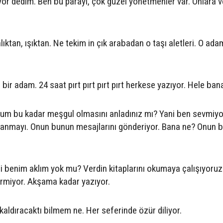
ıyor dedim. Ben bu parayı, çok güzel yönetmenler var. Onlara v
tan, ışıktan. Ne tekim in çık arabadan o taşı aletleri. O ada
bir adam. 24 saat pırt pırt pırt pırt herkese yazıyor. Hele ban
m bu kadar meşgul olmasını anladınız mı? Yani ben sevmiy
lanmayı. Onun bunun mesajlarını gönderiyor. Bana ne? Onun 
ani benim aklım yok mu? Verdin kitaplarını okumaya çalışıyoruz
ermiyor. Akşama kadar yazıyor.
 kaldıracaktı bilmem ne. Her seferinde özür diliyor.