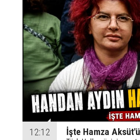
İşte Hamza Aksüt'ü
12:12