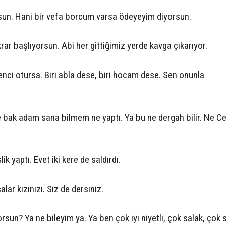
orsun. Hani bir vefa borcum varsa ödeyeyim diyorsun.
r başlıyorsun. Abi her gittiğimiz yerde kavga çıkarıyor.
enci otursa. Biri abla dese, biri hocam dese. Sen onunla
e bak adam sana bilmem ne yaptı. Ya bu ne dergah bilir. Ne C
ik yaptı. Evet iki kere de saldırdı.
lar kızınızı. Siz de dersiniz.
sun? Ya ne bileyim ya. Ya ben çok iyi niyetli, çok salak, çok s