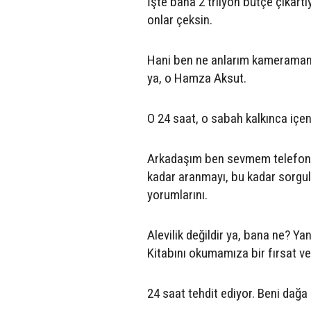
İşte bana 2 trilyon bütçe çıkart
onlar çeksin.
Hani ben ne anlarım kameramanlık
ya, o Hamza Aksut.
O 24 saat, o sabah kalkınca içen 
Arkadaşım ben sevmem telefonu
kadar aranmayı, bu kadar sorgu
yorumlarını.
Alevilik değildir ya, bana ne? Y
Kitabını okumamıza bir fırsat v
24 saat tehdit ediyor. Beni dağa