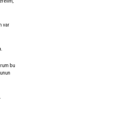
erelim,
m var
a.
orum bu
bunun
.