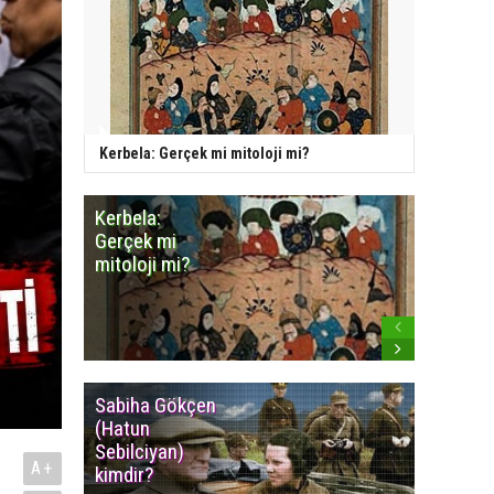
Kerbela: Gerçek mi mitoloji mi?
Kerbela:
Minares
Gerçek mi
Camiye
mitoloji mi?
benzey
Cemevle
Sabiha Gökçen
Osmanlı
(Hatun
İmparat
Sebilciyan)
Kızılbaş
A+
kimdir?
İsyanlar