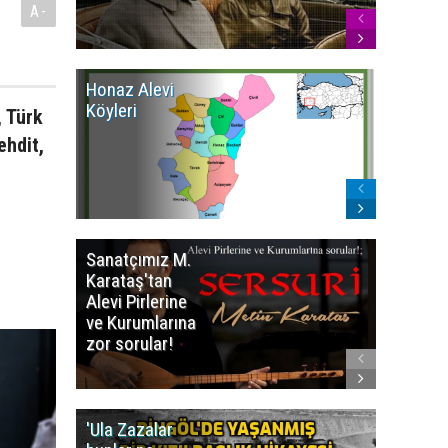
A-
Honaz Alevi
İzmir Kı
Köyleri
Alevi Kö
, Türk
ehdit,
Sanatçımız M.
İsmail
Karataş'tan
BEŞİKÇİ
Alevi Pirlerine
ezberbo
ve Kurumlarına
bir yazı:
zor sorular!
Aleviler
kafa karı
'Ula Zazalar
Alınan 