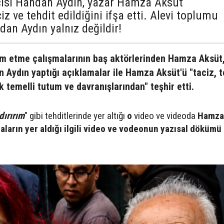
çısı Handan Aydın, yazar Hamza Aksüt
ciz ve tehdit edildiğini ifşa etti. Alevi toplumu
dan Aydın yalnız değildir!
slim etme çalışmalarının baş aktörlerinden Hamza Aksüt
 Aydın yaptığı açıklamalar ile Hamza Aksüt'ü "taciz, t
lık temelli tutum ve davranışlarından" teşhir etti.
dırırım
" gibi tehditlerinde yer altığı
o
video ve videoda
Hamza
iaların yer aldığı ilgili video ve vodeonun yazısal dökümü