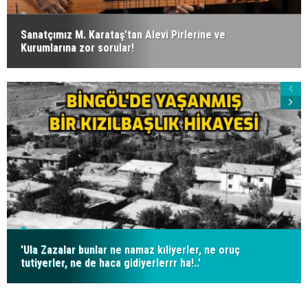
Sanatçımız M. Karataş'tan Alevi Pirlerine ve
Kurumlarına zor sorular!
'Ula Zazalar bunlar ne namaz kıliyerler, ne oruç
tutiyerler, ne de haca gidiyerlerrr ha!..'