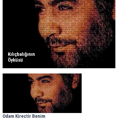
Kılıçbalığının
Öyküsü
Odam Kireçtir Benim