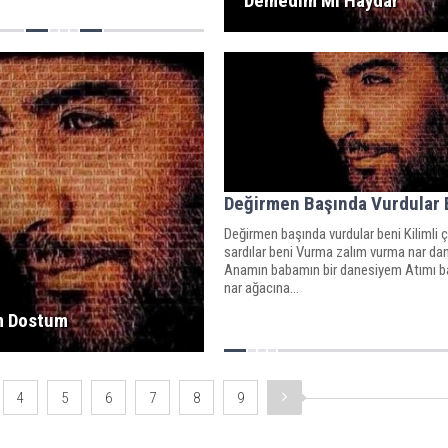
Demedim Mi Haydar
Değirmen Başında Vurdular 
Değirmen başında vurdular beni Kilimli 
sardılar beni Vurma zalım vurma nar d
Anamın babamın bir danesiyem Atımı b
nar ağacına...
m Dostum
4
5
6
7
8
9