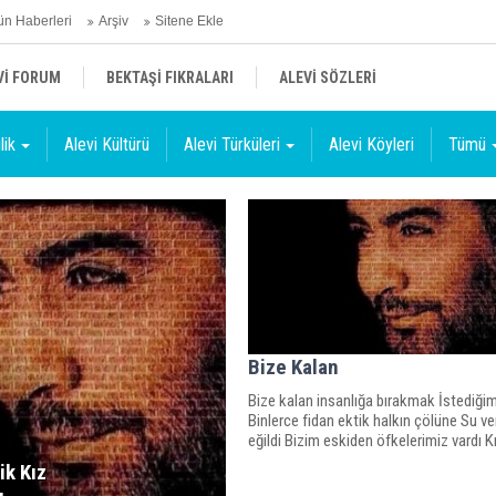
n Haberleri
Arşiv
Sitene Ekle
Vİ FORUM
BEKTAŞİ FIKRALARI
ALEVİ SÖZLERİ
lik
Alevi Kültürü
Alevi Türküleri
Alevi Köyleri
Tümü
Bize Kalan
Bize kalan insanlığa bırakmak İstediğim
Binlerce fidan ektik halkın çölüne Su v
eğildi Bizim eskiden öfkelerimiz vardı Kı
ik Kız