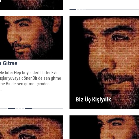
u
n Gitme
e biter Hep böyle dertli biter Evli
uşlar yuvaya döner Bir de sen gitme
tme Bir de sen gitme İçimden
..
Biz Üç Kişiydik