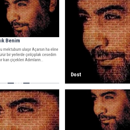
lık Benim
bu mektubum ulaşır Açarsın ha eline
rür bir yerlerde çırılçıplak cesedim
r kan çiçekleri Adımların...
Dost