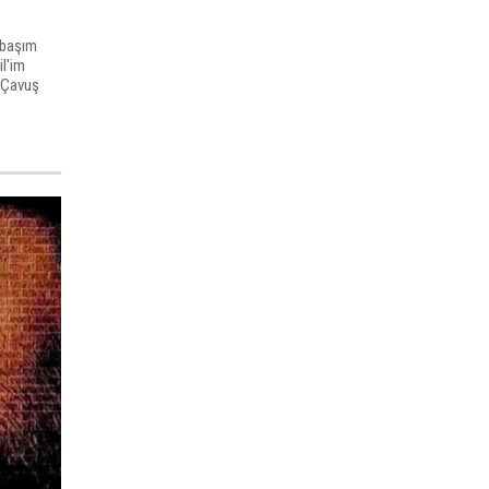
 başım
l'im
 Çavuş