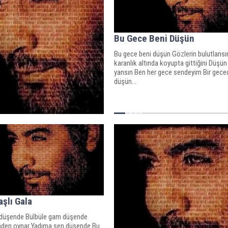
Bu Gece Beni Düşün
Bu gece beni düşün Gözlerin bulutlansın
karanlık altında koyupta gittiğini Düşün 
yansın Ben her gece sendeyim Bir gece
düşün...
aşlı Gala
 düşende Bülbüle gam düşende
den oynar Yadıma sen düşende Bu