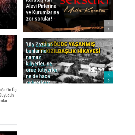
Alevi Pirlerine
ezberbo
ve Kurumlarına
bir yazı:
zor sorular!
Aleviler
kafa karı
'Ula Zazalar
Alınan 
bunlar ne
caiz midi
namaz
değil mi
kıliyerler, ne
oruç tutiyerler,
ne de haca
gidiyerlerrr
ha!..'
şığa On Üç
 Büyüdün
mlar