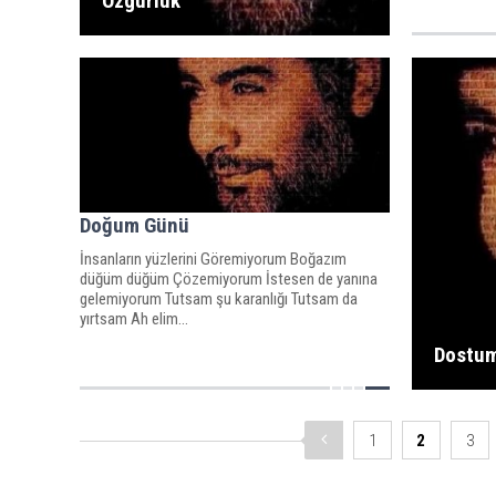
Özgürlük
Doğum Günü
İnsanların yüzlerini Göremiyorum Boğazım
düğüm düğüm Çözemiyorum İstesen de yanına
gelemiyorum Tutsam şu karanlığı Tutsam da
yırtsam Ah elim...
Dostu
1
2
3