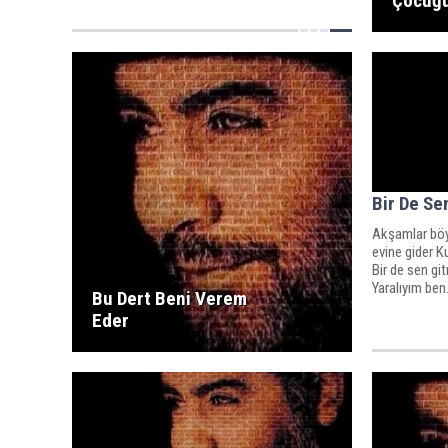
Çocuğ
Bir De Se
Akşamlar böyl
evine gider K
Bir de sen gi
Yaralıyım ben.
Bu Dert Beni Verem
Eder