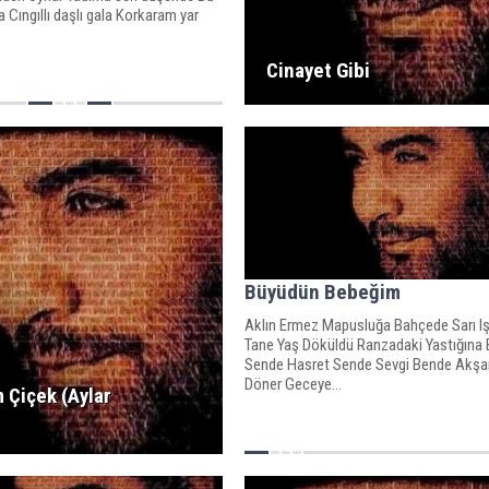
a Cıngıllı daşlı gala Korkaram yar
Cinayet Gibi
Büyüdün Bebeğim
Aklın Ermez Mapusluğa Bahçede Sarı I
Tane Yaş Döküldü Ranzadaki Yastığına
Sende Hasret Sende Sevgi Bende Akşa
Döner Geceye...
 Çiçek (Aylar