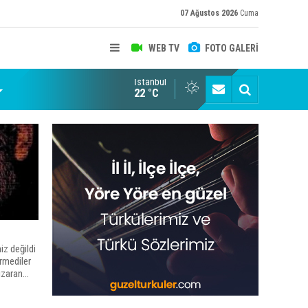
07 Ağustos 2026
Cuma
WEB TV
FOTO GALERİ
İstanbul
22 °C
iz değildi
ermediler
zaran...