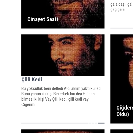
gala daşlı gal
geç gele...
Cinayet Saati
Çilli Kedi
Bu yoksulluk beni delledi Aldı aklım yaktı külledi
Bunu yapan iki kişi Biri erkek biri dişi Halden
bilmez iki kişi Vay Çilli kedi, çilli kedi vay
Ciğerimi...
Çiğdem
Oldu)