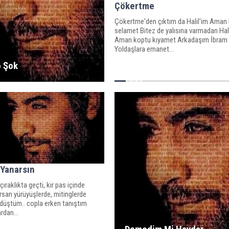
Çökertme
Çökertme'den çıktım da Halil'im Aman
selamet Bitez de yalısına varmadan Hali
Aman koptu kıyamet Arkadaşım İbram
Yoldaşlara emanet...
o Şok
Yanarsın
raklıkta geçti, kir pas içinde
san yürüyüşlerde, mitinglerde
düştüm.. copla erken tanıştım
rdan...