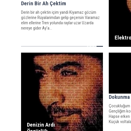
Derin Bir Ah Çektim
Derin bir ah çektin içim yandi Kiyamaz gözüm
gözlerine Rüyalarimdan gelip geçersin Varamaz
elim ellerine Tren yolunda raylar uzar Uzarda
nereye gider Ay'a...
Elektr
Dokunma 
Çocukluğum çı
Gençliğim kor
Hapse erken 
Küçük voltala
Denizin Ardı