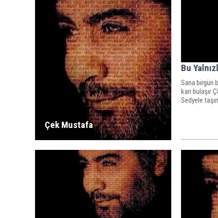
Bu Yalnız
Sana birgün 
kan bulaşır Çü
Sedyele taşını
Çek Mustafa