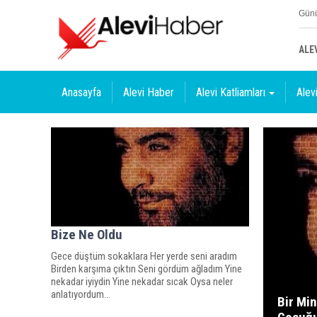
Günü
ALE
Anasayfa
Alevi Haber
Alevi Katliamları
Alevi
Bize Ne Oldu
Gece düştüm sokaklara Her yerde seni aradım
Birden karşıma çıktın Seni gördüm ağladım Yine
nekadar iyiydin Yine nekadar sıcak Oysa neler
anlatıyordum...
Bir Min