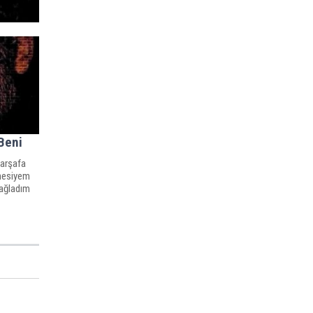
Beni
çarşafa
anesiyem
ağladım