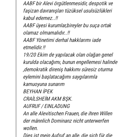
AABF bir Alevi örgütlenmesidir, despotik ve
faşizan davranışları tüzüksel usulsüzlükleri
kabul edemez..!!
AABF üyesi kurumlar,bireyler bu suça ortak
olamaz olmamalıdır..!!
AABF Yönetimi derhal hakklarımı iade
etmelidir.!!
19/20 Ekim de yapılacak olan olağan genel
kurulda olacağımı, bunun engellemesi halinde
,demokratik direniş hakkımı süresiz oturma
eylemini başlatacağımı saygılarımla
kamuoyuna sunarım
BEYHAN İPEK
CRAİLSHEİM AKM BŞK.
AUFRUF / EINLADUNG
An alle Alevitischen Frauen, die ihren Willen
der männlich Dominanz nicht unterwerfen
wollen.
Dies ist mein Aufruf an alle, die sich für die