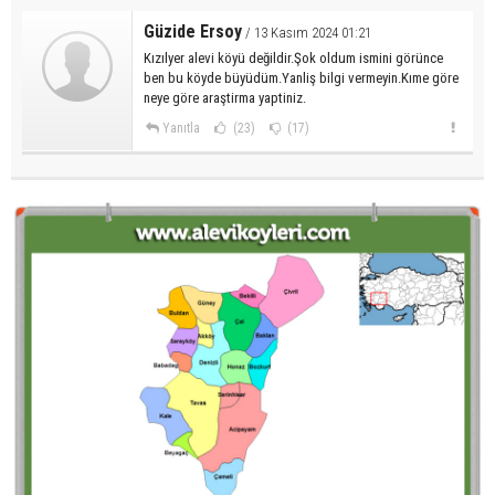
Güzide Ersoy
/ 13 Kasım 2024 01:21
Kızılyer alevi köyü değildir.Şok oldum ismini görünce
ben bu köyde büyüdüm.Yanliş bilgi vermeyin.Kıme göre
neye göre araştirma yaptiniz.
Yanıtla
(23)
(17)