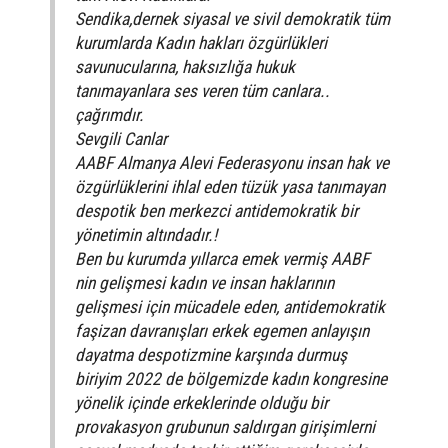
Sendika,dernek siyasal ve sivil demokratik tüm
kurumlarda Kadın hakları özgürlükleri
savunucularına, haksızlığa hukuk
tanımayanlara ses veren tüm canlara..
çağrımdır.
Sevgili Canlar
AABF Almanya Alevi Federasyonu insan hak ve
özgürlüklerini ihlal eden tüzük yasa tanımayan
despotik ben merkezci antidemokratik bir
yönetimin altındadır.!
Ben bu kurumda yıllarca emek vermiş AABF
nin gelişmesi kadın ve insan haklarının
gelişmesi için mücadele eden, antidemokratik
faşizan davranışları erkek egemen anlayışın
dayatma despotizmine karşında durmuş
biriyim 2022 de bölgemizde kadın kongresine
yönelik içinde erkeklerinde olduğu bir
provakasyon grubunun saldırgan girişimlerni