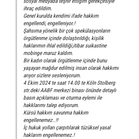
sosyal medyada teşhir ettiğim gerekçesiyle
ihraç edildim.
Genel kurulda kendimi ifade hakkım
engellendi, engelleniyor.!
Şahsıma yönelik bir çok spekülasyonların
örgütlenme içinde dolaştırıldığı, kișilik
haklarımın ihlal edildiği,itibar suikastine
mobinge maruz kaldım.
Bir kadın olarak örgütlenme içinde bunu
yaşayan mağdur edilmiş insan olarak hakkımı
arıyor sizlere sesleniyorum.
4 Ekim 2024 te saat 14.00 te Köln Stolberg
str.deki AABF merkezi binası önünde detaylı
basın açıklaması ve oturma eylemi ile
hakklarımı talep ediyorum.
Kürsü hakkım savunma hakkım
engellenemez..!!
İç hukuk yolları çarpıtılarak tüzüksel yasal
haklarım engellenemez.!