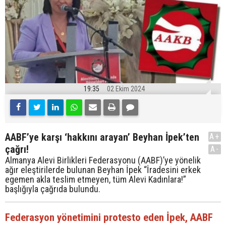
19:35
02 Ekim 2024
AABF’ye karşı ‘hakkını arayan’ Beyhan İpek’ten
A+
çağrı!
A-
Almanya Alevi Birlikleri Federasyonu (AABF)’ye yönelik
ağır eleştirilerde bulunan Beyhan İpek “İradesini erkek
egemen akla teslim etmeyen, tüm Alevi Kadınlara!”
başlığıyla çağrıda bulundu.
Federasyon yönetimini protesto eden İpek, AABF