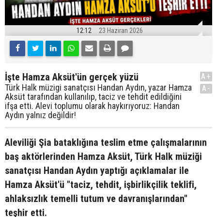
12:12
23 Haziran 2026
İşte Hamza Aksüt'ün gerçek yüzü
A+
Türk Halk müzigi sanatçısı Handan Aydın, yazar Hamza
A-
Aksüt tarafından kullanılıp, taciz ve tehdit edildiğini
ifşa etti. Alevi toplumu olarak haykırıyoruz: Handan
Aydın yalnız değildir!
Aleviliği Şia bataklığına teslim etme çalışmalarının
baş aktörlerinden Hamza Aksüt, Türk Halk müziği
sanatçısı Handan Aydın yaptığı açıklamalar ile
Hamza Aksüt'ü "taciz, tehdit, işbirlikçilik teklifi,
ahlaksızlık temelli tutum ve davranışlarından"
teşhir etti.