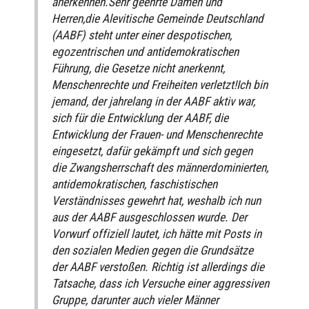
anerkennen.Sehr geehrte Damen und
Herren,die Alevitische Gemeinde Deutschland
(AABF) steht unter einer despotischen,
egozentrischen und antidemokratischen
Führung, die Gesetze nicht anerkennt,
Menschenrechte und Freiheiten verletzt!Ich bin
jemand, der jahrelang in der AABF aktiv war,
sich für die Entwicklung der AABF, die
Entwicklung der Frauen- und Menschenrechte
eingesetzt, dafür gekämpft und sich gegen
die Zwangsherrschaft des männerdominierten,
antidemokratischen, faschistischen
Verständnisses gewehrt hat, weshalb ich nun
aus der AABF ausgeschlossen wurde. Der
Vorwurf offiziell lautet, ich hätte mit Posts in
den sozialen Medien gegen die Grundsätze
der AABF verstoßen. Richtig ist allerdings die
Tatsache, dass ich Versuche einer aggressiven
Gruppe, darunter auch vieler Männer