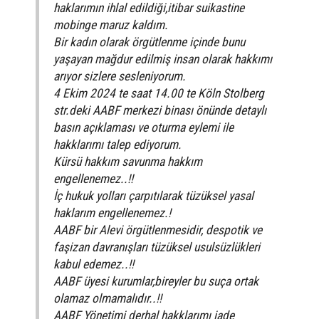
haklarımın ihlal edildiği,itibar suikastine
mobinge maruz kaldım.
Bir kadın olarak örgütlenme içinde bunu
yaşayan mağdur edilmiş insan olarak hakkımı
arıyor sizlere sesleniyorum.
4 Ekim 2024 te saat 14.00 te Köln Stolberg
str.deki AABF merkezi binası önünde detaylı
basın açıklaması ve oturma eylemi ile
hakklarımı talep ediyorum.
Kürsü hakkım savunma hakkım
engellenemez..!!
İç hukuk yolları çarpıtılarak tüzüksel yasal
haklarım engellenemez.!
AABF bir Alevi örgütlenmesidir, despotik ve
faşizan davranışları tüzüksel usulsüzlükleri
kabul edemez..!!
AABF üyesi kurumlar,bireyler bu suça ortak
olamaz olmamalıdır..!!
AABF Yönetimi derhal hakklarımı iade