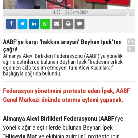
19:35
02 Ekim 2024
AABF’ye karşı ‘hakkını arayan’ Beyhan İpek’ten
A+
çağrı!
A-
Almanya Alevi Birlikleri Federasyonu (AABF)’ye yönelik
ağır eleştirilerde bulunan Beyhan İpek “İradesini erkek
egemen akla teslim etmeyen, tüm Alevi Kadınlara!”
başlığıyla çağrıda bulundu.
Federasyon yönetimini protesto eden İpek, AABF
Genel Merkezi önünde oturma eylemi yapacak.
Almanya Alevi Birlikleri Federasyonu
(
AABF
)’ye
yönelik ağır eleştirilerde bulunan Beyhan İpek
“
Hüseyin Mat
ve ekibinin zulmünü protesto için