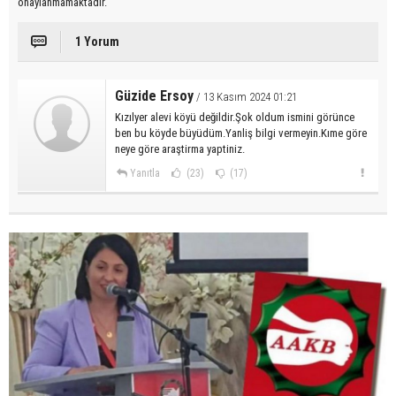
onaylanmamaktadır.
1 Yorum
Güzide Ersoy
/ 13 Kasım 2024 01:21
Kızılyer alevi köyü değildir.Şok oldum ismini görünce
ben bu köyde büyüdüm.Yanliş bilgi vermeyin.Kıme göre
neye göre araştirma yaptiniz.
Yanıtla
(23)
(17)