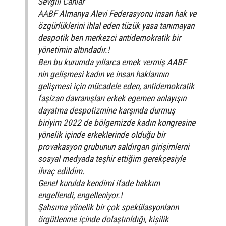
Sevgili Canlar
AABF Almanya Alevi Federasyonu insan hak ve
özgürlüklerini ihlal eden tüzük yasa tanımayan
despotik ben merkezci antidemokratik bir
yönetimin altındadır.!
Ben bu kurumda yıllarca emek vermiş AABF
nin gelişmesi kadın ve insan haklarının
gelişmesi için mücadele eden, antidemokratik
faşizan davranışları erkek egemen anlayışın
dayatma despotizmine karşında durmuş
biriyim 2022 de bölgemizde kadın kongresine
yönelik içinde erkeklerinde olduğu bir
provakasyon grubunun saldırgan girişimlerni
sosyal medyada teşhir ettiğim gerekçesiyle
ihraç edildim.
Genel kurulda kendimi ifade hakkım
engellendi, engelleniyor.!
Şahsıma yönelik bir çok spekülasyonların
örgütlenme içinde dolaştırıldığı, kișilik