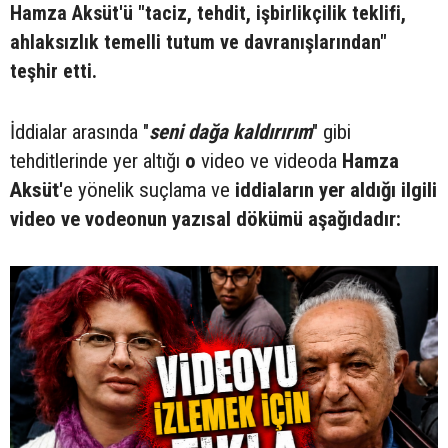
Hamza Aksüt'ü "taciz, tehdit, işbirlikçilik teklifi,
ahlaksızlık temelli tutum ve davranışlarından"
teşhir etti.
İddialar arasında "
seni dağa kaldırırım
" gibi
tehditlerinde yer altığı
o
video ve videoda
Hamza
Aksüt'
e yönelik suçlama ve
iddiaların yer aldığı ilgili
video ve vodeonun yazısal dökümü aşağıdadır: