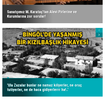
Sanatçımız M. Karataş'tan Alevi Pirlerine ve
Kurumlarına zor sorular!
'Ula Zazalar bunlar ne namaz kıliyerler, ne oruç
tutiyerler, ne de haca gidiyerlerrr ha!..'