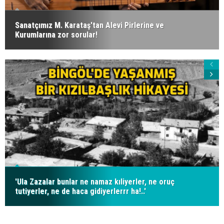
Sanatçımız M. Karataş'tan Alevi Pirlerine ve
Kurumlarına zor sorular!
'Ula Zazalar bunlar ne namaz kıliyerler, ne oruç
tutiyerler, ne de haca gidiyerlerrr ha!..'