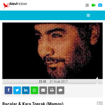
23:43
21 Ocak 2017
Bacalar & Kara Toprak (Mamoş)
A+