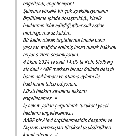
engellendi, engelleniyor.!
Şahsıma yönelik bir çok spekülasyonların
örgütlenme içinde dolaştırıldığı, kișilik
haklarımın ihlal edildiği,itibar suikastine
mobinge maruz kaldım.
Bir kadın olarak örgütlenme içinde bunu
yaşayan mağdur edilmiş insan olarak hakkımı
arıyor sizlere sesleniyorum.
4 Ekim 2024 te saat 14.00 te Köln Stolberg
str.deki AABF merkezi binası önünde detaylı
basın açıklaması ve oturma eylemi ile
hakklarımı talep ediyorum.
Kürsü hakkım savunma hakkım
engellenemez..!!
İç hukuk yolları çarpıtılarak tüzüksel yasal
haklarım engellenemez.!
AABF bir Alevi örgütlenmesidir, despotik ve
faşizan davranışları tüzüksel usulsüzlükleri
kabul edemez..!!