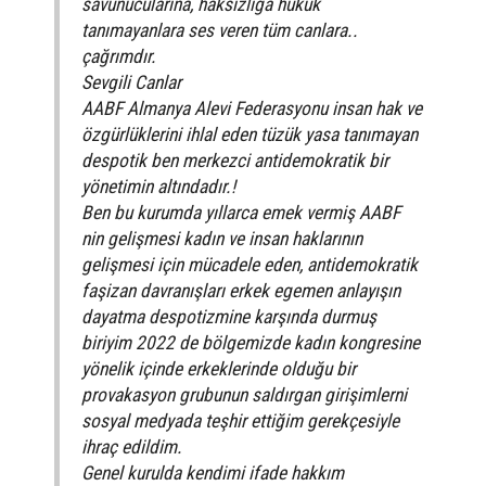
savunucularına, haksızlığa hukuk
tanımayanlara ses veren tüm canlara..
çağrımdır.
Sevgili Canlar
AABF Almanya Alevi Federasyonu insan hak ve
özgürlüklerini ihlal eden tüzük yasa tanımayan
despotik ben merkezci antidemokratik bir
yönetimin altındadır.!
Ben bu kurumda yıllarca emek vermiş AABF
nin gelişmesi kadın ve insan haklarının
gelişmesi için mücadele eden, antidemokratik
faşizan davranışları erkek egemen anlayışın
dayatma despotizmine karşında durmuş
biriyim 2022 de bölgemizde kadın kongresine
yönelik içinde erkeklerinde olduğu bir
provakasyon grubunun saldırgan girişimlerni
sosyal medyada teşhir ettiğim gerekçesiyle
ihraç edildim.
Genel kurulda kendimi ifade hakkım