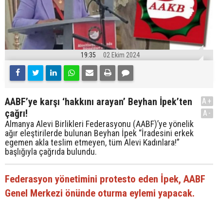
19:35
02 Ekim 2024
AABF’ye karşı ‘hakkını arayan’ Beyhan İpek’ten
A+
çağrı!
A-
Almanya Alevi Birlikleri Federasyonu (AABF)’ye yönelik
ağır eleştirilerde bulunan Beyhan İpek “İradesini erkek
egemen akla teslim etmeyen, tüm Alevi Kadınlara!”
başlığıyla çağrıda bulundu.
Federasyon yönetimini protesto eden İpek, AABF
Genel Merkezi önünde oturma eylemi yapacak.