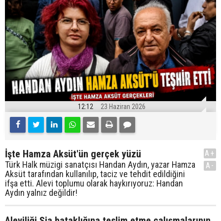
12:12
23 Haziran 2026
İşte Hamza Aksüt'ün gerçek yüzü
A+
Türk Halk müzigi sanatçısı Handan Aydın, yazar Hamza
A-
Aksüt tarafından kullanılıp, taciz ve tehdit edildiğini
ifşa etti. Alevi toplumu olarak haykırıyoruz: Handan
Aydın yalnız değildir!
Aleviliği Şia bataklığına teslim etme çalışmalarının