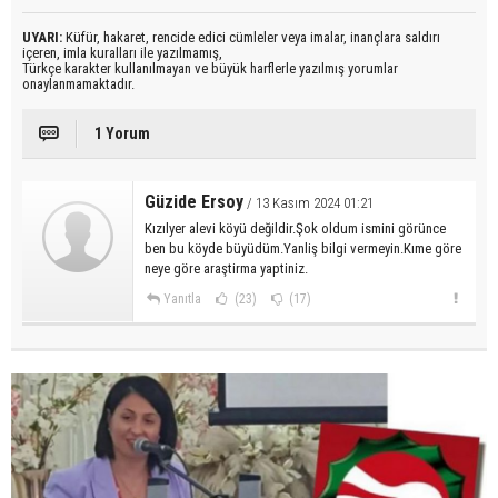
UYARI:
Küfür, hakaret, rencide edici cümleler veya imalar, inançlara saldırı
içeren, imla kuralları ile yazılmamış,
Türkçe karakter kullanılmayan ve büyük harflerle yazılmış yorumlar
onaylanmamaktadır.
1 Yorum
Güzide Ersoy
/ 13 Kasım 2024 01:21
Kızılyer alevi köyü değildir.Şok oldum ismini görünce
ben bu köyde büyüdüm.Yanliş bilgi vermeyin.Kıme göre
neye göre araştirma yaptiniz.
Yanıtla
(23)
(17)