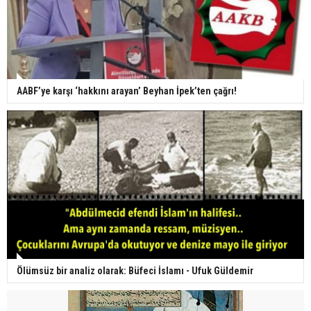
AABF’ye karşı ‘hakkını arayan’ Beyhan İpek’ten çağrı!
Ölümsüz bir analiz olarak: Büfeci İslamı - Ufuk Güldemir