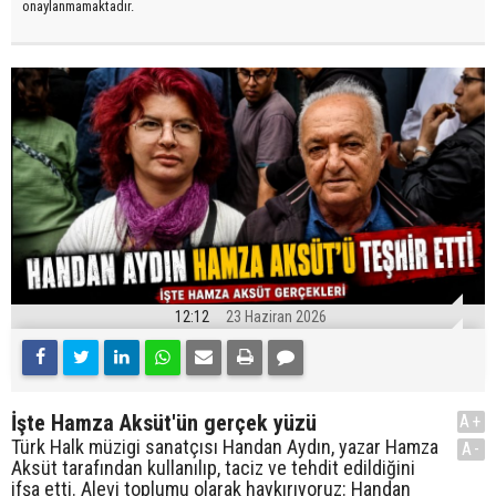
onaylanmamaktadır.
12:12
23 Haziran 2026
İşte Hamza Aksüt'ün gerçek yüzü
A+
Türk Halk müzigi sanatçısı Handan Aydın, yazar Hamza
A-
Aksüt tarafından kullanılıp, taciz ve tehdit edildiğini
ifşa etti. Alevi toplumu olarak haykırıyoruz: Handan