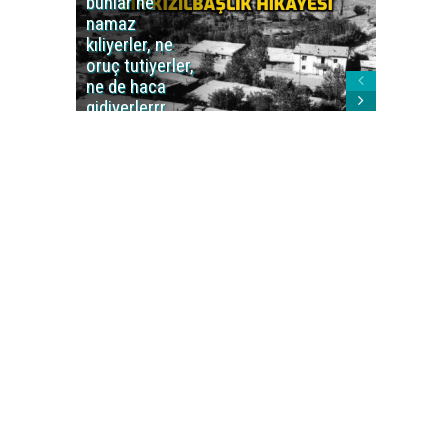
bunlar ne
caiz midi
namaz
değil mi
kıliyerler, ne
oruç tutiyerler,
ne de haca
gidiyerlerrr
ha!..'