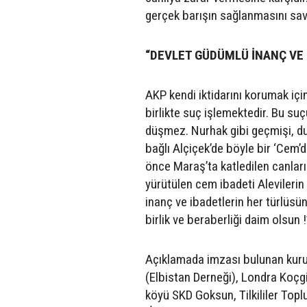
gerçek barışın sağlanmasını sa
“DEVLET GÜDÜMLÜ İNANÇ VE 
AKP kendi iktidarını korumak için
birlikte suç işlemektedir. Bu su
düşmez. Nurhak gibi geçmişi, dur
bağlı Alçiçek’de böyle bir ‘Cem
önce Maraş’ta katledilen canları
yürütülen cem ibadeti Alevilerin
inanç ve ibadetlerin her türlüs
birlik ve beraberliği daim olsun !
Açıklamada imzası bulunan kurum
(Elbistan Derneği), Londra Koçgir
köyü SKD Goksun, Tilkililer Top