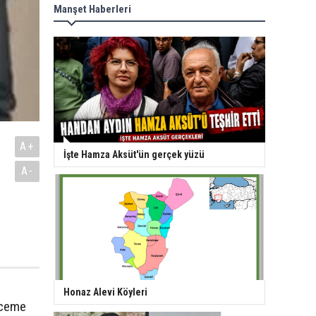
Manşet Haberleri
a
A+
İşte Hamza Aksüt'ün gerçek yüzü
A-
Honaz Alevi Köyleri
e ceme