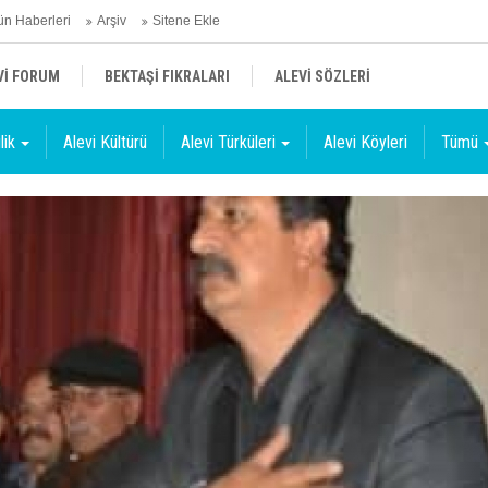
n Haberleri
Arşiv
Sitene Ekle
Vİ FORUM
BEKTAŞİ FIKRALARI
ALEVİ SÖZLERİ
lik
Alevi Kültürü
Alevi Türküleri
Alevi Köyleri
Tümü