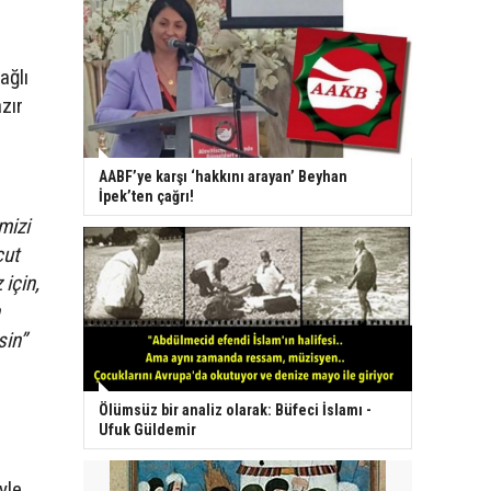
ağlı
zır
AABF’ye karşı ‘hakkını arayan’ Beyhan
İpek’ten çağrı!
mizi
cut
 için,
sin”
Ölümsüz bir analiz olarak: Büfeci İslamı -
Ufuk Güldemir
yle