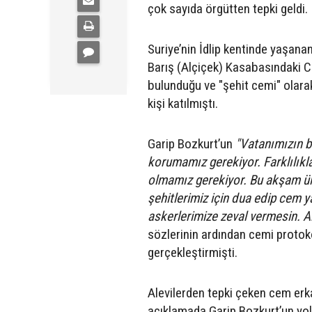
çok sayıda örgütten tepki geldi.
Suriye’nin İdlip kentinde yaşana
Barış (Alçiçek) Kasabasındaki C
bulunduğu ve "şehit cemi" olarak
kişi katılmıştı.
Garip Bozkurt’un
"Vatanımızın bi
korumamız gerekiyor. Farklılıkla
olmamız gerekiyor. Bu akşam ülkem
şehitlerimiz için dua edip cem y
askerlerimize zeval vermesin. A
sözlerinin ardından cemi protok
gerçekleştirmişti.
Alevilerden tepki çeken cem erka
açıklamada Garip Bozkurt’un yola 