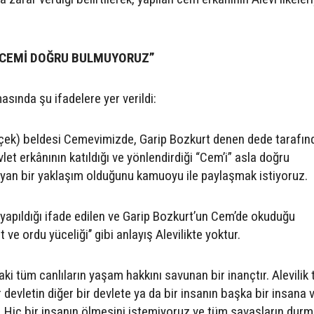
I CEMİ DOĞRU BULMUYORUZ”
asında şu ifadelere yer verildi:
içek) beldesi Cemevimizde, Garip Bozkurt denen dede tarafın
let erkânının katıldığı ve yönlendirdiği “Cem’i” asla doğru
ayan bir yaklaşım olduğunu kamuoyu ile paylaşmak istiyoruz.
n yapıldığı ifade edilen ve Garip Bozkurt’un Cem’de okuduğu
t ve ordu yüceliği’’ gibi anlayış Alevilikte yoktur.
aki tüm canlıların yaşam hakkını savunan bir inançtır. Alevilik
r devletin diğer bir devlete ya da bir insanın başka bir insana 
. Hiç bir insanın ölmesini istemiyoruz ve tüm savaşların durm