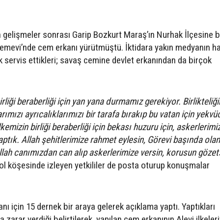
n gelişmeler sonrası Garip Bozkurt Maraş’ın Nurhak İlçesine b
emevi’nde cem erkanı yürütmüştü. İktidara yakın medyanın ha
 servis ettikleri; savaş cemine devlet erkanından da birçok
rliği beraberliği için yan yana durmamız gerekiyor. Birlikteliği
rımızı ayrıcalıklarımızı bir tarafa bırakıp bu vatan için yekvü
izin birliği beraberliği için bekası huzuru için, askerlerimiz
aptık. Allah şehitlerimize rahmet eylesin, Görevi başında olan
llah canımızdan can alıp askerlerimize versin, korusun gözet
ol köşesinde izleyen yetkililer de posta oturup konuşmalar
nı için 15 dernek bir araya gelerek açıklama yaptı. Yaptıkları
zarar verdiği belirtilerek, yapılan cem erkanının Alevi ilkeleri