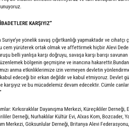
vunuyoruz.
İBADETLERE KARŞIYIZ”
 Suriye’ye yönelik savaş çığırtkanlığı yapmaktadır ve cihatçı ç
çu cem yürüterek ortak olmak ve affettirmek hiçbir Alevi Dede
uşu belli yanlışa karşı doğruyu, savaşa karşı barışı savunan 
’düzenlemek bölgenin geçmişine ve inancına hakarettir.Bundan 
mızı anma etkinliklerimize izin vermeyen devletin yönlendirme
 kabul edeceği bir erkan değildir ve kabul etmiyoruz. Devlet 
üne karşıyız ve bu mücadelemiz devam edecektir. Cümle canlar
”
lar: Kırkısraklılar Dayanışma Merkezi, Küreçikliler Derneği,
ililer Derneği, Nurhaklılar Kültür Evi, Alxas Kom, Bozcader, Y
lum Merkezi, Göksunlular Derneği, Britanya Alevi Federasyonu