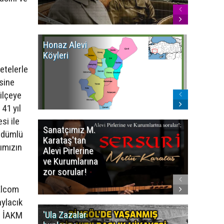
Honaz Alevi
İzmir Kı
Köyleri
Alevi Kö
etelerle
sine
ilçeye
41 yıl
si ile
Sanatçımız M.
İsmail
güdümlü
Karataş'tan
BEŞİKÇİ
ımızın
Alevi Pirlerine
ezberbo
ve Kurumlarına
bir yazı:
zor sorular!
Aleviler
kafa karı
 Elcom
aylacık
'Ula Zazalar
Alınan 
, İAKM