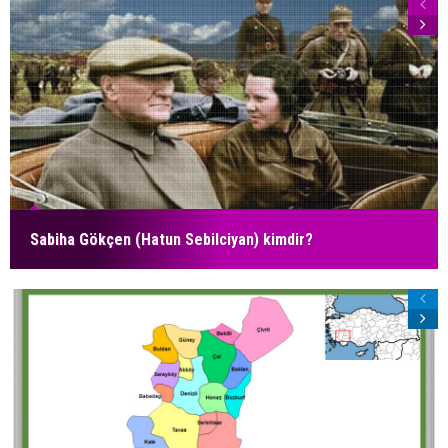
Sabiha Gökçen (Hatun Sebilciyan) kimdir?