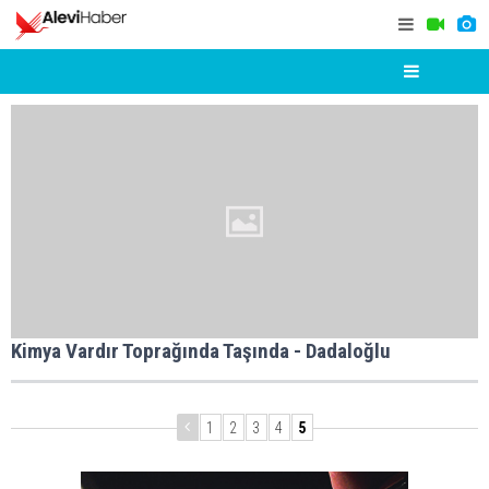
Kimya Vardır Toprağında Taşında - Dadaloğlu
1
2
3
4
5