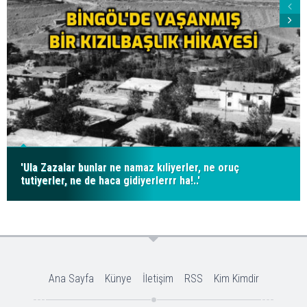
'Ula Zazalar bunlar ne namaz kıliyerler, ne oruç
tutiyerler, ne de haca gidiyerlerrr ha!..'
Ana Sayfa
Künye
İletişim
RSS
Kim Kimdir