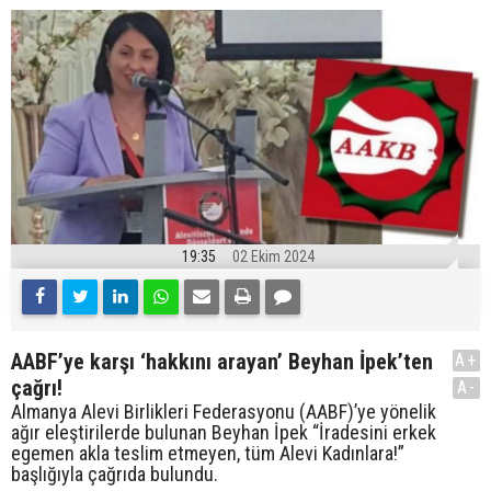
19:35
02 Ekim 2024
AABF’ye karşı ‘hakkını arayan’ Beyhan İpek’ten
A+
çağrı!
A-
Almanya Alevi Birlikleri Federasyonu (AABF)’ye yönelik
ağır eleştirilerde bulunan Beyhan İpek “İradesini erkek
egemen akla teslim etmeyen, tüm Alevi Kadınlara!”
başlığıyla çağrıda bulundu.