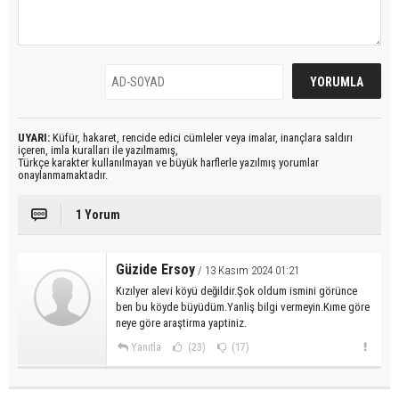
UYARI:
Küfür, hakaret, rencide edici cümleler veya imalar, inançlara saldırı
içeren, imla kuralları ile yazılmamış,
Türkçe karakter kullanılmayan ve büyük harflerle yazılmış yorumlar
onaylanmamaktadır.
1 Yorum
Güzide Ersoy
/ 13 Kasım 2024 01:21
Kızılyer alevi köyü değildir.Şok oldum ismini görünce
ben bu köyde büyüdüm.Yanliş bilgi vermeyin.Kıme göre
neye göre araştirma yaptiniz.
Yanıtla
(23)
(17)