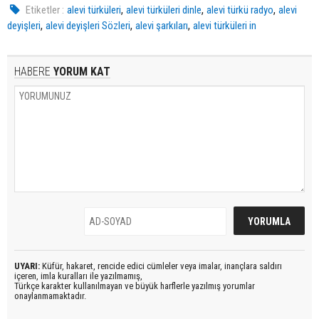
,
,
,
Etiketler :
alevi türküleri
alevi türküleri dinle
alevi türkü radyo
alevi
,
,
,
deyişleri
alevi deyişleri Sözleri
alevi şarkıları
alevi türküleri in
HABERE
YORUM KAT
UYARI:
Küfür, hakaret, rencide edici cümleler veya imalar, inançlara saldırı
içeren, imla kuralları ile yazılmamış,
Türkçe karakter kullanılmayan ve büyük harflerle yazılmış yorumlar
onaylanmamaktadır.