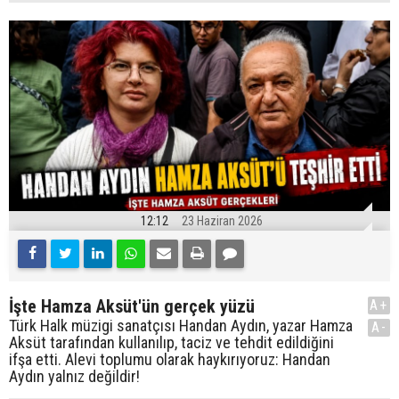
12:12
23 Haziran 2026
İşte Hamza Aksüt'ün gerçek yüzü
A+
Türk Halk müzigi sanatçısı Handan Aydın, yazar Hamza
A-
Aksüt tarafından kullanılıp, taciz ve tehdit edildiğini
ifşa etti. Alevi toplumu olarak haykırıyoruz: Handan
Aydın yalnız değildir!