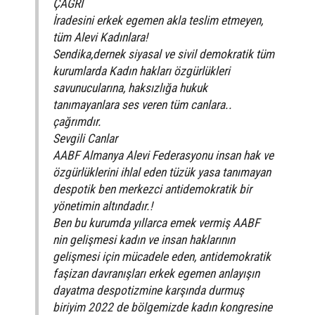
ÇAĞRI
İradesini erkek egemen akla teslim etmeyen,
tüm Alevi Kadınlara!
Sendika,dernek siyasal ve sivil demokratik tüm
kurumlarda Kadın hakları özgürlükleri
savunucularına, haksızlığa hukuk
tanımayanlara ses veren tüm canlara..
çağrımdır.
Sevgili Canlar
AABF Almanya Alevi Federasyonu insan hak ve
özgürlüklerini ihlal eden tüzük yasa tanımayan
despotik ben merkezci antidemokratik bir
yönetimin altındadır.!
Ben bu kurumda yıllarca emek vermiş AABF
nin gelişmesi kadın ve insan haklarının
gelişmesi için mücadele eden, antidemokratik
faşizan davranışları erkek egemen anlayışın
dayatma despotizmine karşında durmuş
biriyim 2022 de bölgemizde kadın kongresine