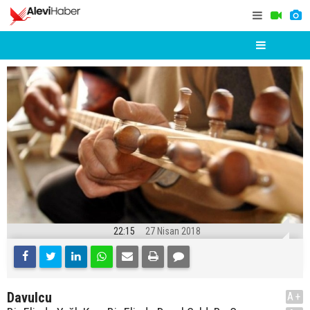
22:15
27 Nisan 2018
Davulcu
A+