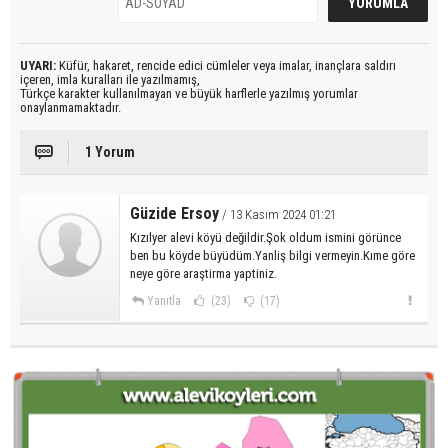
UYARI:
Küfür, hakaret, rencide edici cümleler veya imalar, inançlara saldırı
içeren, imla kuralları ile yazılmamış,
Türkçe karakter kullanılmayan ve büyük harflerle yazılmış yorumlar
onaylanmamaktadır.
1 Yorum
Güzide Ersoy
/ 13 Kasım 2024 01:21
Kızılyer alevi köyü değildir.Şok oldum ismini görünce
ben bu köyde büyüdüm.Yanliş bilgi vermeyin.Kıme göre
neye göre araştirma yaptiniz.
Yanıtla
(23)
(17)