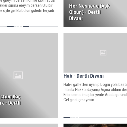
 gireyim dersen Kin ile kibiri at da
Her Nesnede (Aşk
ekler sırrına ereyim dersen Ulu bir
 öyle gel Bülbülün güledir feryadı...
Olsun) - Dertli
Divani
Hab - Dertli Divani
Hab-ı gafletten uyanıp Doğru yola bas
İhlasla Hakk'a dayanıp Aşina oldum 
Erler cem olmuş bir yerde Arada göründ
Üstüm Kaç
Gel gir düşmeyesin...
k - Dertli