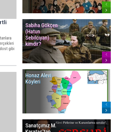
tli
Sabiha Gökçen
Osmanlı
(Hatun
İmparat
Sebilciyan)
Kızılbaş
tanlara
kimdir?
İsyanlar
rçekleri
dost gibi
Honaz Alevi
İzmir Kı
Köyleri
Alevi Kö
Sanatçımız M.
İsmail
Karataş'tan
BEŞİKÇİ