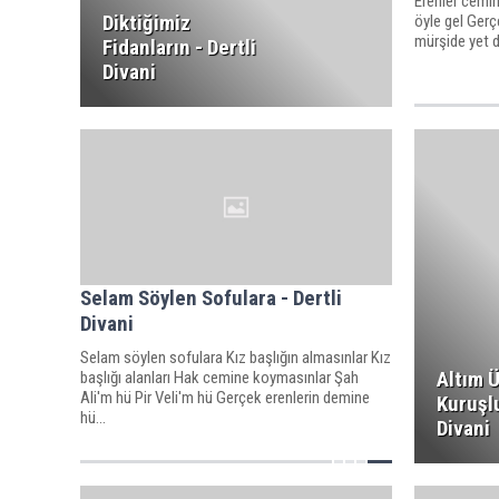
Erenler cemine
Diktiğimiz
öyle gel Gerç
mürşide yet de
Fidanların - Dertli
Divani
Selam Söylen Sofulara - Dertli
Divani
Selam söylen sofulara Kız başlığın almasınlar Kız
Altım 
başlığı alanları Hak cemine koymasınlar Şah
Ali'm hü Pir Veli'm hü Gerçek erenlerin demine
Kuruşlu
hü...
Divani