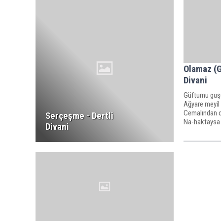
Olamaz (G
Divani
Güftumu guşu
Ağyare meyil
Cemalından c
Serçeşme - Dertli
Na-haktaysa 
Divani