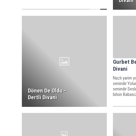
Divani
Gurbet Be
Divani
Nazlı yarim 
senindir Yol
senindir Sesl
Dönen De Oldu -
bilsin Babasız
Dertli Divani