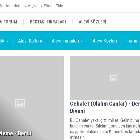
n Haberleri
Arşiv
Sitene Ekle
Vİ FORUM
BEKTAŞİ FIKRALARI
ALEVİ SÖZLERİ
lik
Alevi Kültürü
Alevi Türküleri
Alevi Köyleri
Tümü
Cehalet (Olalım Canlar) - Der
Divani
Bu Cehalet yaktı gitti milleti Gelin buna
bulalım canlar Silelim gönülden kini nef
saygı ile olalım canlar Kimse bos laflarl
yleme - Dertli
atmasın...