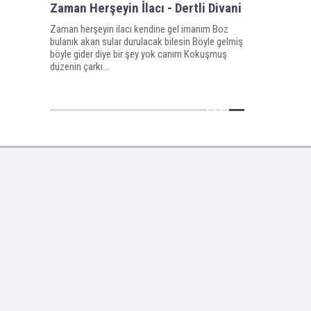
Zaman Herşeyin İlacı - Dertli Divani
Zaman herşeyin ilacı kendine gel imanım Boz
bulanık akan sular durulacak bilesin Böyle gelmiş
böyle gider diye bir şey yok canım Kokuşmuş
düzenin çarkı...