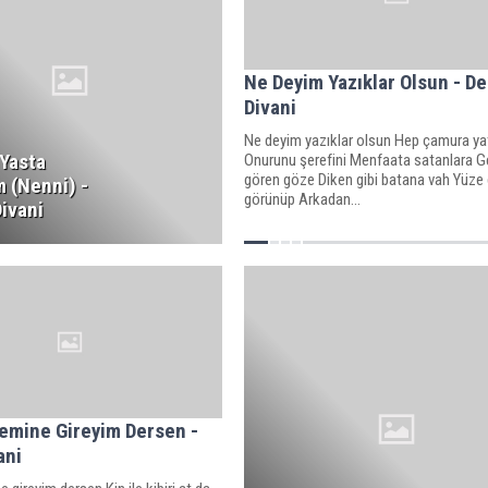
Ne Deyim Yazıklar Olsun - Der
Divani
Ne deyim yazıklar olsun Hep çamura ya
Yasta
Onurunu şerefini Menfaata satanlara Ge
gören göze Diken gibi batana vah Yüze 
 (Nenni) -
görünüp Arkadan...
Divani
emine Gireyim Dersen -
ani