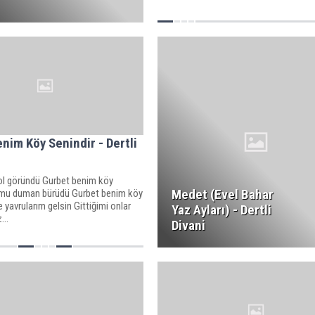
nim Köy Senindir - Dertli
yol göründü Gurbet benim köy
Medet (Evel Bahar
umu duman bürüdü Gurbet benim köy
e yavrularım gelsin Gittiğimi onlar
Yaz Ayları) - Dertli
...
Divani