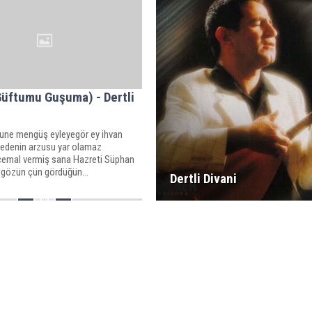
üftumu Guşuma) - Dertli
ne mengüş eyleyegör ey ihvan
 edenin arzusu yar olamaz
emal vermiş sana Hazreti Süphan
gözün çün gördüğün...
Dertli Divani