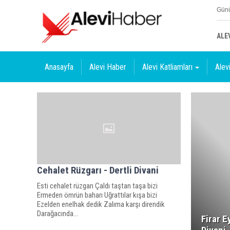
Günü
ALE
Anasayfa
Alevi Haber
Alevi Katliamları
Alevi
Cehalet Rüzgarı - Dertli Divani
Esti cehalet rüzgarı Çaldı taştan taşa bizi
Ermeden ömrün baharı Uğrattılar kışa bizi
Ezelden enelhak dedik Zalıma karşı direndik
Darağacında...
Firar E