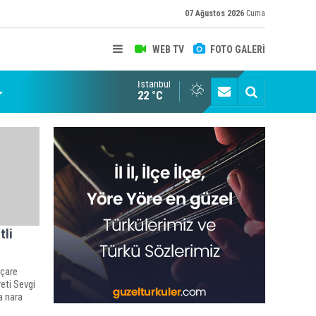
07 Ağustos 2026
Cuma
WEB TV
FOTO GALERİ
İstanbul
22 °C
tli
 çare
reti Sevgi
a nara