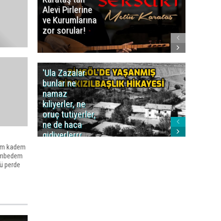
Alevi Pirlerine
ezberbo
ve Kurumlarına
bir yazı:
zor sorular!
Aleviler
kafa karı
'Ula Zazalar
Alınan 
bunlar ne
caiz midi
namaz
değil mi
kıliyerler, ne
oruç tutiyerler,
ne de haca
gidiyerlerrr
ha!..'
tım kadem
dembedem
ü perde