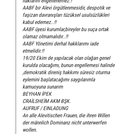
haklarım engellenemez.!
AABF bir Alevi örgütlenmesidir, despotik ve
faşizan davranışları tüzüksel usulsüzlükleri
kabul edemez..!!
AABF üyesi kurumlar,bireyler bu suça ortak
olamaz olmamalıdır..!!
AABF Yönetimi derhal hakklarımı iade
etmelidir.!!
19/20 Ekim de yapılacak olan olağan genel
kurulda olacağımı, bunun engellemesi halinde
,demokratik direniş hakkımı süresiz oturma
eylemini başlatacağımı saygılarımla
kamuoyuna sunarım
BEYHAN İPEK
CRAİLSHEİM AKM BŞK.
AUFRUF / EINLADUNG
An alle Alevitischen Frauen, die ihren Willen
der männlich Dominanz nicht unterwerfen
wollen.