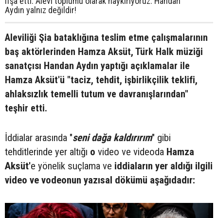
ifşa etti. Alevi toplumu olarak haykırıyoruz: Handan
Aydın yalnız değildir!
Aleviliği Şia bataklığına teslim etme çalışmalarının
baş aktörlerinden Hamza Aksüt, Türk Halk müziği
sanatçısı Handan Aydın yaptığı açıklamalar ile
Hamza Aksüt'ü "taciz, tehdit, işbirlikçilik teklifi,
ahlaksızlık temelli tutum ve davranışlarından"
teşhir etti.
İddialar arasında "
seni dağa kaldırırım
" gibi
tehditlerinde yer altığı
o
video ve videoda
Hamza
Aksüt'
e yönelik suçlama ve
iddiaların yer aldığı ilgili
video ve vodeonun yazısal dökümü aşağıdadır: