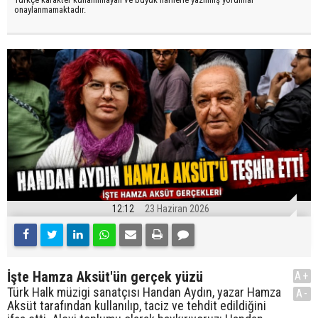
onaylanmamaktadır.
12:12
23 Haziran 2026
İşte Hamza Aksüt'ün gerçek yüzü
A+
Türk Halk müzigi sanatçısı Handan Aydın, yazar Hamza
A-
Aksüt tarafından kullanılıp, taciz ve tehdit edildiğini