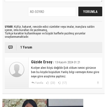
UYARI:
Küfür, hakaret, rencide edici cümleler veya imalar, inançlara saldırı
içeren, imla kuralları ile yazılmamış,
Türkçe karakter kullanılmayan ve büyük harflerle yazılmış yorumlar
onaylanmamaktadır.
1 Yorum
Güzide Ersoy
/ 13 Kasım 2024 01:21
Kızılyer alevi köyü değildir.Şok oldum ismini görünce
ben bu köyde büyüdüm.Yanliş bilgi vermeyin.Kıme göre
neye göre araştirma yaptiniz.
Yanıtla
(23)
(17)