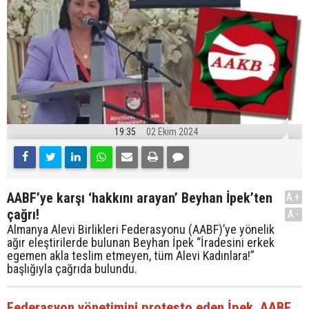
19:35
02 Ekim 2024
AABF’ye karşı ‘hakkını arayan’ Beyhan İpek’ten
A+
çağrı!
A-
Almanya Alevi Birlikleri Federasyonu (AABF)’ye yönelik
ağır eleştirilerde bulunan Beyhan İpek “İradesini erkek
egemen akla teslim etmeyen, tüm Alevi Kadınlara!”
başlığıyla çağrıda bulundu.
Federasyon yönetimini protesto eden İpek, AABF