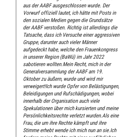
aus der AABF ausgeschlossen wurde. Der
Vorwurf offiziell lautet, ich hätte mit Posts in
den sozialen Medien gegen die Grundsätze
der AABF verstoßen. Richtig ist allerdings die
Tatsache, dass ich Versuche einer aggressiven
Gruppe, darunter auch vieler Männer
aufgedeckt habe, welche den Frauenkongress
in unserer Region (BaWü) im Jahr 2022
sabotieren wollten.Mein Recht, mich in der
Generalversammlung der AABF am 19.
Oktober zu äußern, wurde und wird mir
verweigert!Ich wurde Opfer von Belästigungen,
Beleidigungen und Rufschädigungen, wobei
innerhalb der Organisation auch viele
Spekulationen über mich kursierten und meine
Persönlichkeitsrechte verletzt wurden.Als eine
Frau, die um ihre Rechte kämpft und ihre
Stimme erhebt wende ich mich nun an sie.Ich