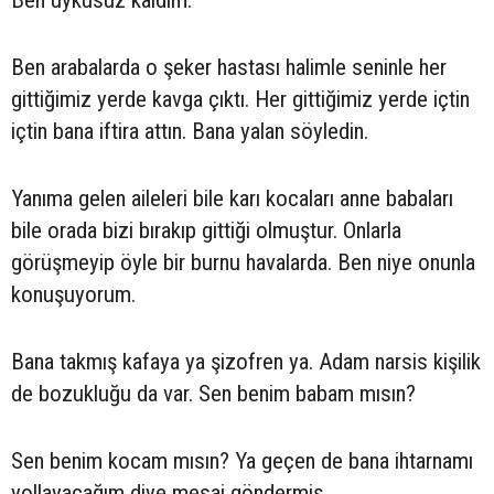
Ben uykusuz kaldım.
Ben arabalarda o şeker hastası halimle seninle her
gittiğimiz yerde kavga çıktı. Her gittiğimiz yerde içtin
içtin bana iftira attın. Bana yalan söyledin.
Yanıma gelen aileleri bile karı kocaları anne babaları
bile orada bizi bırakıp gittiği olmuştur. Onlarla
görüşmeyip öyle bir burnu havalarda. Ben niye onunla
konuşuyorum.
Bana takmış kafaya ya şizofren ya. Adam narsis kişilik
de bozukluğu da var. Sen benim babam mısın?
Sen benim kocam mısın? Ya geçen de bana ihtarnamı
yollayacağım diye mesaj göndermiş.