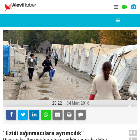
20:22
04 Mart 2016
''Ezidi sığınmacılara ayrımcılık''
A+
Diyarbakır Barosu'nun hazırladığı raporda diğer