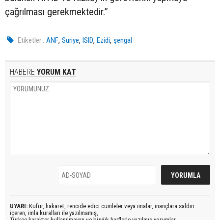
çağrılması gerekmektedir.”
,
,
,
,
Etiketler :
ANF
Suriye
ISID
Ezidi
şengal
HABERE
YORUM KAT
UYARI:
Küfür, hakaret, rencide edici cümleler veya imalar, inançlara saldırı
içeren, imla kuralları ile yazılmamış,
Türkçe karakter kullanılmayan ve büyük harflerle yazılmış yorumlar