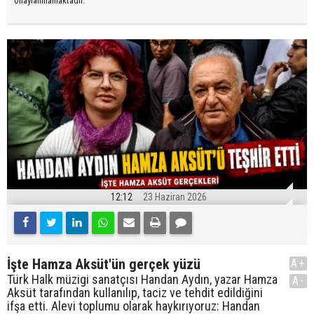
onaylanmamaktadır.
12:12
23 Haziran 2026
İşte Hamza Aksüt'ün gerçek yüzü
A+
Türk Halk müzigi sanatçısı Handan Aydın, yazar Hamza
A-
Aksüt tarafından kullanılıp, taciz ve tehdit edildiğini
ifşa etti. Alevi toplumu olarak haykırıyoruz: Handan