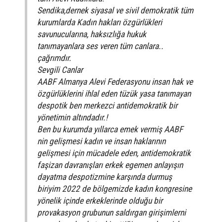
Sendika,dernek siyasal ve sivil demokratik tüm
kurumlarda Kadın hakları özgürlükleri
savunucularına, haksızlığa hukuk
tanımayanlara ses veren tüm canlara..
çağrımdır.
Sevgili Canlar
AABF Almanya Alevi Federasyonu insan hak ve
özgürlüklerini ihlal eden tüzük yasa tanımayan
despotik ben merkezci antidemokratik bir
yönetimin altındadır.!
Ben bu kurumda yıllarca emek vermiş AABF
nin gelişmesi kadın ve insan haklarının
gelişmesi için mücadele eden, antidemokratik
faşizan davranışları erkek egemen anlayışın
dayatma despotizmine karşında durmuş
biriyim 2022 de bölgemizde kadın kongresine
yönelik içinde erkeklerinde olduğu bir
provakasyon grubunun saldırgan girişimlerni