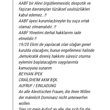
AABF bir Alevi örgütlenmesidir, despotik ve
faşizan davranışları tüzüksel usulsüzlükleri
kabul edemez..!!
AABF üyesi kurumlar,bireyler bu suça ortak
olamaz olmamalıdır..!!
AABF Yönetimi derhal hakklarımı iade
etmelidir.!!
19/20 Ekim de yapılacak olan olağan genel
kurulda olacağımı, bunun engellemesi halinde
,demokratik direniş hakkımı süresiz oturma
eylemini başlatacağımı saygılarımla
kamuoyuna sunarım
BEYHAN İPEK
CRAİLSHEİM AKM BŞK.
AUFRUF / EINLADUNG
An alle Alevitischen Frauen, die ihren Willen
der männlich Dominanz nicht unterwerfen
wollen.
Dies ist mein Aufruf an alle, die sich für die