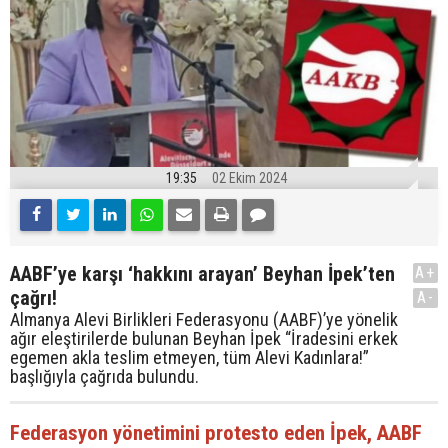
19:35
02 Ekim 2024
AABF’ye karşı ‘hakkını arayan’ Beyhan İpek’ten
A+
çağrı!
A-
Almanya Alevi Birlikleri Federasyonu (AABF)’ye yönelik
ağır eleştirilerde bulunan Beyhan İpek “İradesini erkek
egemen akla teslim etmeyen, tüm Alevi Kadınlara!”
başlığıyla çağrıda bulundu.
Federasyon yönetimini protesto eden İpek, AABF