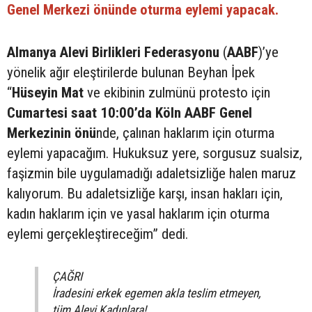
Genel Merkezi önünde oturma eylemi yapacak.
Almanya Alevi Birlikleri Federasyonu
(
AABF
)’ye
yönelik ağır eleştirilerde bulunan Beyhan İpek
“
Hüseyin Mat
ve ekibinin zulmünü protesto için
Cumartesi saat 10:00’da Köln AABF Genel
Merkezinin önü
nde, çalınan haklarım için oturma
eylemi yapacağım. Hukuksuz yere, sorgusuz sualsiz,
faşizmin bile uygulamadığı adaletsizliğe halen maruz
kalıyorum. Bu adaletsizliğe karşı, insan hakları için,
kadın haklarım için ve yasal haklarım için oturma
eylemi gerçekleştireceğim” dedi.
ÇAĞRI
İradesini erkek egemen akla teslim etmeyen,
tüm Alevi Kadınlara!