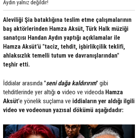
Aydın yalnız değildir!
Aleviliği Şia bataklığına teslim etme çalışmalarının
baş aktörlerinden Hamza Aksüt, Türk Halk müziği
sanatçısı Handan Aydın yaptığı açıklamalar ile
Hamza Aksüt'ü "taciz, tehdit, işbirlikçilik teklifi,
ahlaksızlık temelli tutum ve davranışlarından"
teşhir etti.
İddialar arasında "
seni dağa kaldırırım
" gibi
tehditlerinde yer altığı
o
video ve videoda
Hamza
Aksüt'
e yönelik suçlama ve
iddiaların yer aldığı ilgili
video ve vodeonun yazısal dökümü aşağıdadır: