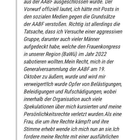
aus der AABF ausgeschlossen wurde. Der
Vorwurf offiziell lautet, ich hätte mit Posts in
den sozialen Medien gegen die Grundsätze
der AABF verstoßen. Richtig ist allerdings die
Tatsache, dass ich Versuche einer aggressiven
Gruppe, darunter auch vieler Männer
aufgedeckt habe, welche den Frauenkongress
in unserer Region (BaWü) im Jahr 2022
sabotieren wollten.Mein Recht, mich in der
Generalversammlung der AABF am 19.
Oktober zu äußern, wurde und wird mir
verweigert!Ich wurde Opfer von Belästigungen,
Beleidigungen und Rufschädigungen, wobei
innerhalb der Organisation auch viele
Spekulationen über mich kursierten und meine
Persönlichkeitsrechte verletzt wurden.Als eine
Frau, die um ihre Rechte kämpft und ihre
Stimme erhebt wende ich mich nun an sie.Ich
fordere meine Rechte mit einer ausführlichen