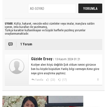
UYARI:
Küfür, hakaret, rencide edici cümleler veya imalar, inançlara saldırı
içeren, imla kuralları ile yazılmamış,
Türkçe karakter kullanılmayan ve büyük harflerle yazılmış yorumlar
onaylanmamaktadır.
1 Yorum
Güzide Ersoy
/ 13 Kasım 2024 01:21
Kızılyer alevi köyü değildir.Şok oldum ismini görünce
ben bu köyde büyüdüm.Yanliş bilgi vermeyin.Kıme göre
neye göre araştirma yaptiniz.
Yanıtla
(23)
(17)