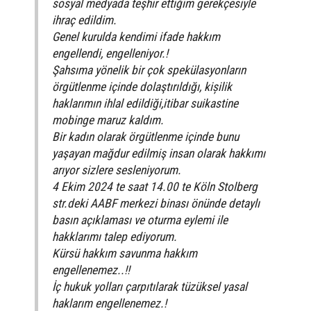
sosyal medyada teşhir ettiğim gerekçesiyle
ihraç edildim.
Genel kurulda kendimi ifade hakkım
engellendi, engelleniyor.!
Şahsıma yönelik bir çok spekülasyonların
örgütlenme içinde dolaştırıldığı, kișilik
haklarımın ihlal edildiği,itibar suikastine
mobinge maruz kaldım.
Bir kadın olarak örgütlenme içinde bunu
yaşayan mağdur edilmiş insan olarak hakkımı
arıyor sizlere sesleniyorum.
4 Ekim 2024 te saat 14.00 te Köln Stolberg
str.deki AABF merkezi binası önünde detaylı
basın açıklaması ve oturma eylemi ile
hakklarımı talep ediyorum.
Kürsü hakkım savunma hakkım
engellenemez..!!
İç hukuk yolları çarpıtılarak tüzüksel yasal
haklarım engellenemez.!