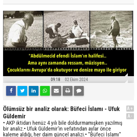
09:18
02 Ekim 2024
Ölümsüz bir analiz olarak: Büfeci İslamı - Ufuk
A+
Güldemir
A-
• AKP iktidarı henüz 4 yılı bile doldurmamışken yazılmış
bir analiz.• Ufuk Güldemir’in vefatından aylar önce
kaleme aldığı, her daim güncel analizi.• ''Büfeci İslamı''