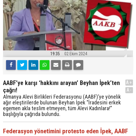
19:35
02 Ekim 2024
AABF’ye karşı ‘hakkını arayan’ Beyhan İpek’ten
A+
çağrı!
A-
Almanya Alevi Birlikleri Federasyonu (AABF)’ye yönelik
ağır eleştirilerde bulunan Beyhan İpek “İradesini erkek
egemen akla teslim etmeyen, tüm Alevi Kadınlara!”
başlığıyla çağrıda bulundu.
Federasyon yönetimini protesto eden İpek, AABF