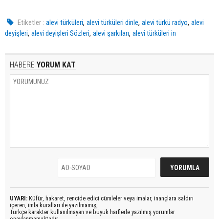
,
,
,
Etiketler :
alevi türküleri
alevi türküleri dinle
alevi türkü radyo
alevi
,
,
,
deyişleri
alevi deyişleri Sözleri
alevi şarkıları
alevi türküleri in
HABERE
YORUM KAT
UYARI:
Küfür, hakaret, rencide edici cümleler veya imalar, inançlara saldırı
içeren, imla kuralları ile yazılmamış,
Türkçe karakter kullanılmayan ve büyük harflerle yazılmış yorumlar
onaylanmamaktadır.