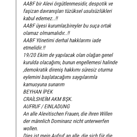
AABF bir Alevi örgütlenmesidir, despotik ve
faşizan davranışları tüzüksel usulsüzlükleri
kabul edemez..!!
AABF üyesi kurumlar,bireyler bu suça ortak
olamaz olmamalıdır..!!
AABF Yönetimi derhal hakklarımı iade
etmelidir.!!
19/20 Ekim de yapılacak olan olağan genel
kurulda olacağımı, bunun engellemesi halinde
,demokratik direniş hakkımı süresiz oturma
eylemini başlatacağımı saygılarımla
kamuoyuna sunarım
BEYHAN İPEK
CRAİLSHEİM AKM BŞK.
AUFRUF / EINLADUNG
An alle Alevitischen Frauen, die ihren Willen
der männlich Dominanz nicht unterwerfen
wollen.
Dies ist mein Aufruf an alle, die sich für die