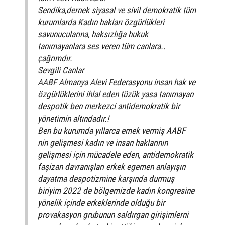
Sendika,dernek siyasal ve sivil demokratik tüm
kurumlarda Kadın hakları özgürlükleri
savunucularına, haksızlığa hukuk
tanımayanlara ses veren tüm canlara..
çağrımdır.
Sevgili Canlar
AABF Almanya Alevi Federasyonu insan hak ve
özgürlüklerini ihlal eden tüzük yasa tanımayan
despotik ben merkezci antidemokratik bir
yönetimin altındadır.!
Ben bu kurumda yıllarca emek vermiş AABF
nin gelişmesi kadın ve insan haklarının
gelişmesi için mücadele eden, antidemokratik
faşizan davranışları erkek egemen anlayışın
dayatma despotizmine karşında durmuş
biriyim 2022 de bölgemizde kadın kongresine
yönelik içinde erkeklerinde olduğu bir
provakasyon grubunun saldırgan girişimlerni