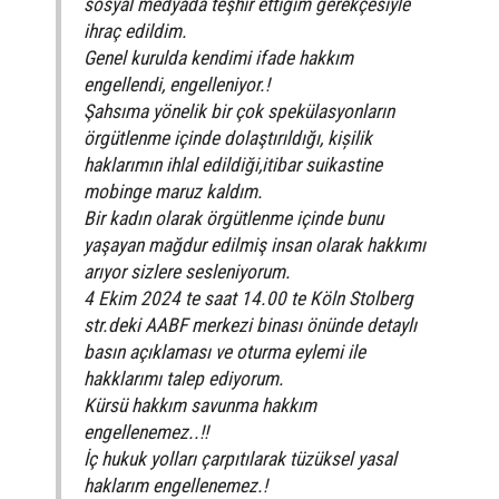
sosyal medyada teşhir ettiğim gerekçesiyle
ihraç edildim.
Genel kurulda kendimi ifade hakkım
engellendi, engelleniyor.!
Şahsıma yönelik bir çok spekülasyonların
örgütlenme içinde dolaştırıldığı, kișilik
haklarımın ihlal edildiği,itibar suikastine
mobinge maruz kaldım.
Bir kadın olarak örgütlenme içinde bunu
yaşayan mağdur edilmiş insan olarak hakkımı
arıyor sizlere sesleniyorum.
4 Ekim 2024 te saat 14.00 te Köln Stolberg
str.deki AABF merkezi binası önünde detaylı
basın açıklaması ve oturma eylemi ile
hakklarımı talep ediyorum.
Kürsü hakkım savunma hakkım
engellenemez..!!
İç hukuk yolları çarpıtılarak tüzüksel yasal
haklarım engellenemez.!