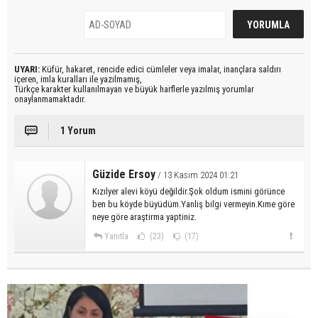
UYARI:
Küfür, hakaret, rencide edici cümleler veya imalar, inançlara saldırı
içeren, imla kuralları ile yazılmamış,
Türkçe karakter kullanılmayan ve büyük harflerle yazılmış yorumlar
onaylanmamaktadır.
1 Yorum
Güzide Ersoy
/ 13 Kasım 2024 01:21
Kızılyer alevi köyü değildir.Şok oldum ismini görünce
ben bu köyde büyüdüm.Yanliş bilgi vermeyin.Kıme göre
neye göre araştirma yaptiniz.
Yanıtla
(23)
(17)