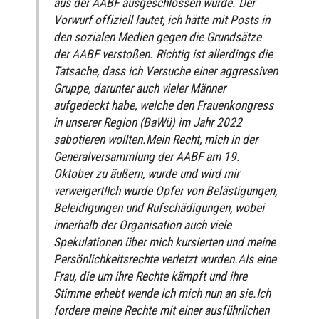
aus der AABF ausgeschlossen wurde. Der
Vorwurf offiziell lautet, ich hätte mit Posts in
den sozialen Medien gegen die Grundsätze
der AABF verstoßen. Richtig ist allerdings die
Tatsache, dass ich Versuche einer aggressiven
Gruppe, darunter auch vieler Männer
aufgedeckt habe, welche den Frauenkongress
in unserer Region (BaWü) im Jahr 2022
sabotieren wollten.Mein Recht, mich in der
Generalversammlung der AABF am 19.
Oktober zu äußern, wurde und wird mir
verweigert!Ich wurde Opfer von Belästigungen,
Beleidigungen und Rufschädigungen, wobei
innerhalb der Organisation auch viele
Spekulationen über mich kursierten und meine
Persönlichkeitsrechte verletzt wurden.Als eine
Frau, die um ihre Rechte kämpft und ihre
Stimme erhebt wende ich mich nun an sie.Ich
fordere meine Rechte mit einer ausführlichen