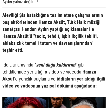
Aydın yalnız değildir!
Aleviliği Şia bataklığına teslim etme çalışmalarının
baş aktörlerinden Hamza Aksüt, Türk Halk müziği
sanatçısı Handan Aydın yaptığı açıklamalar ile
Hamza Aksüt'ü "taciz, tehdit, işbirlikçilik teklifi,
ahlaksızlık temelli tutum ve davranışlarından"
teşhir etti.
İddialar arasında "
seni dağa kaldırırım
" gibi
tehditlerinde yer altığı
o
video ve videoda
Hamza
Aksüt'
e yönelik suçlama ve
iddiaların yer aldığı ilgili
video ve vodeonun yazısal dökümü aşağıdadır: