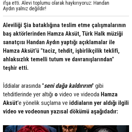
ifşa etti. Alevi toplumu olarak haykırıyoruz: Handan
Aydın yalnız değildir!
Aleviliği Şia bataklığına teslim etme çalışmalarının
baş aktörlerinden Hamza Aksüt, Türk Halk müziği
sanatçısı Handan Aydın yaptığı açıklamalar ile
Hamza Aksüt'ü "taciz, tehdit, işbirlikçilik teklifi,
ahlaksızlık temelli tutum ve davranışlarından"
teşhir etti.
İddialar arasında "
seni dağa kaldırırım
" gibi
tehditlerinde yer altığı
o
video ve videoda
Hamza
Aksüt'
e yönelik suçlama ve
iddiaların yer aldığı ilgili
video ve vodeonun yazısal dökümü aşağıdadır: