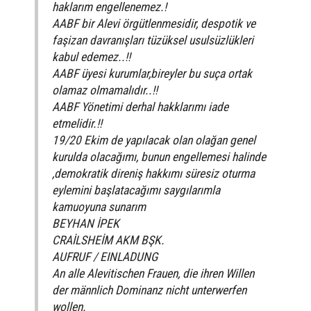
haklarım engellenemez.!
AABF bir Alevi örgütlenmesidir, despotik ve
faşizan davranışları tüzüksel usulsüzlükleri
kabul edemez..!!
AABF üyesi kurumlar,bireyler bu suça ortak
olamaz olmamalıdır..!!
AABF Yönetimi derhal hakklarımı iade
etmelidir.!!
19/20 Ekim de yapılacak olan olağan genel
kurulda olacağımı, bunun engellemesi halinde
,demokratik direniş hakkımı süresiz oturma
eylemini başlatacağımı saygılarımla
kamuoyuna sunarım
BEYHAN İPEK
CRAİLSHEİM AKM BŞK.
AUFRUF / EINLADUNG
An alle Alevitischen Frauen, die ihren Willen
der männlich Dominanz nicht unterwerfen
wollen.