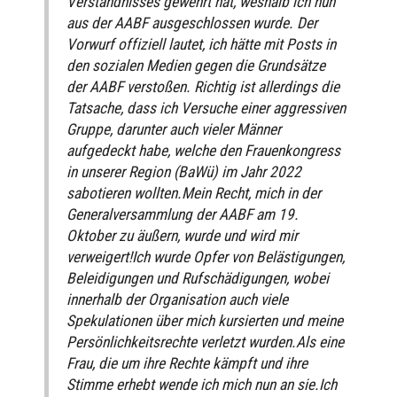
Verständnisses gewehrt hat, weshalb ich nun
aus der AABF ausgeschlossen wurde. Der
Vorwurf offiziell lautet, ich hätte mit Posts in
den sozialen Medien gegen die Grundsätze
der AABF verstoßen. Richtig ist allerdings die
Tatsache, dass ich Versuche einer aggressiven
Gruppe, darunter auch vieler Männer
aufgedeckt habe, welche den Frauenkongress
in unserer Region (BaWü) im Jahr 2022
sabotieren wollten.Mein Recht, mich in der
Generalversammlung der AABF am 19.
Oktober zu äußern, wurde und wird mir
verweigert!Ich wurde Opfer von Belästigungen,
Beleidigungen und Rufschädigungen, wobei
innerhalb der Organisation auch viele
Spekulationen über mich kursierten und meine
Persönlichkeitsrechte verletzt wurden.Als eine
Frau, die um ihre Rechte kämpft und ihre
Stimme erhebt wende ich mich nun an sie.Ich