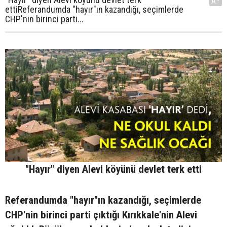
A-
ettiReferandumda "hayır"ın kazandığı, seçimlerde
CHP'nin birinci parti...
"Hayır" diyen Alevi köyünü devlet terk etti
Referandumda "hayır"ın kazandığı, seçimlerde
CHP'nin birinci parti çıktığı Kırıkkale'nin Alevi