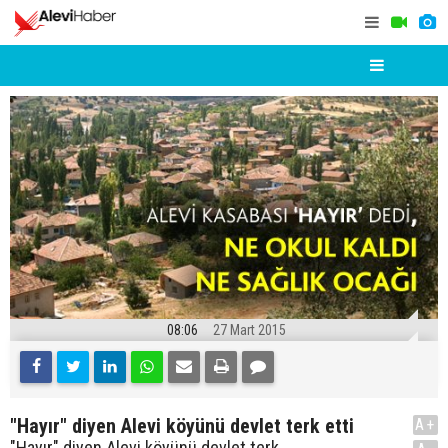
08:06
27 Mart 2015
"Hayır" diyen Alevi köyünü devlet terk etti
A+
"Hayır" diyen Alevi köyünü devlet terk