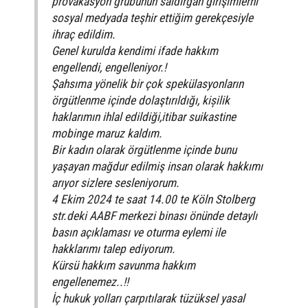
provakasyon grubunun saldırgan girişimlerni
sosyal medyada teşhir ettiğim gerekçesiyle
ihraç edildim.
Genel kurulda kendimi ifade hakkım
engellendi, engelleniyor.!
Şahsıma yönelik bir çok spekülasyonların
örgütlenme içinde dolaştırıldığı, kișilik
haklarımın ihlal edildiği,itibar suikastine
mobinge maruz kaldım.
Bir kadın olarak örgütlenme içinde bunu
yaşayan mağdur edilmiş insan olarak hakkımı
arıyor sizlere sesleniyorum.
4 Ekim 2024 te saat 14.00 te Köln Stolberg
str.deki AABF merkezi binası önünde detaylı
basın açıklaması ve oturma eylemi ile
hakklarımı talep ediyorum.
Kürsü hakkım savunma hakkım
engellenemez..!!
İç hukuk yolları çarpıtılarak tüzüksel yasal