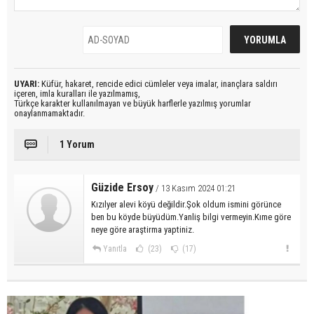
UYARI:
Küfür, hakaret, rencide edici cümleler veya imalar, inançlara saldırı
içeren, imla kuralları ile yazılmamış,
Türkçe karakter kullanılmayan ve büyük harflerle yazılmış yorumlar
onaylanmamaktadır.
1 Yorum
Güzide Ersoy
/ 13 Kasım 2024 01:21
Kızılyer alevi köyü değildir.Şok oldum ismini görünce
ben bu köyde büyüdüm.Yanliş bilgi vermeyin.Kıme göre
neye göre araştirma yaptiniz.
Yanıtla
(23)
(17)