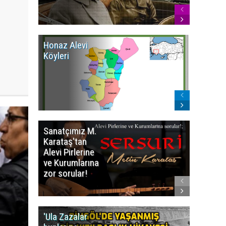
Honaz Alevi
İzmir Kı
Köyleri
Alevi Kö
Sanatçımız M.
İsmail
Karataş'tan
BEŞİKÇİ
Alevi Pirlerine
ezberbo
ve Kurumlarına
bir yazı:
zor sorular!
Aleviler
kafa karı
'Ula Zazalar
Alınan 