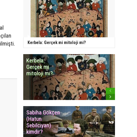
al
çılan
lmişti.
Kerbela: Gerçek mi mitoloji mi?
Kerbela:
Minares
Gerçek mi
Camiye
mitoloji mi?
benzey
Cemevle
Sabiha Gökçen
Osmanlı
(Hatun
İmparat
Sebilciyan)
Kızılbaş
kimdir?
İsyanlar