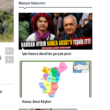
Manşet Haberleri
A+
İşte Hamza Aksüt'ün gerçek yüzü
i
A-
i
ar
Honaz Alevi Köyleri