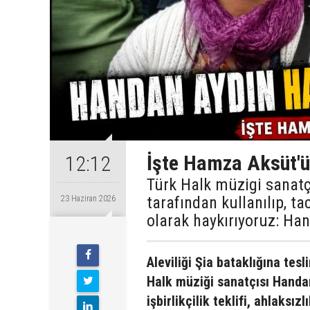
İşte Hamza Aksüt'ü
12:12
Türk Halk müzigi sanat
tarafından kullanılıp, ta
23 Haziran 2026
olarak haykırıyoruz: Han
Aleviliği Şia bataklığına te
Halk müziği sanatçısı Handan
işbirlikçilik teklifi, ahlaksız