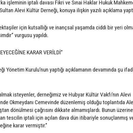
ka işleminin iptali davası Fikri ve Sınai Haklar Hukuk Mahkem
ltan Alevi Kültür Derneği, konuya ilişkin yazılı açıklama yapt
ktaşiler için kutsallığı ve inançsal yaşamda ciddi bir yeri olm
imdir” vurgusu yapıldı.
EYECEĞİNE KARAR VERİLDİ”
eği Yönetim Kurulu’nun yaptığı açıklamanın devamında şu ifad
 almak isteyenler, derneğimiz ve Hubyar Kültür Vakfı’nın Alevi
hinde Okmeydanı Cemevinde düzenlemiş olduğu toplantıda Ale
ştan dönülmesi çağrısını dikkate almamışlardı. Bunun üzerine
n tescilin iptali için açılan dava dün itibariyle sonuçlanmış v
ğine karar vermiştir.”