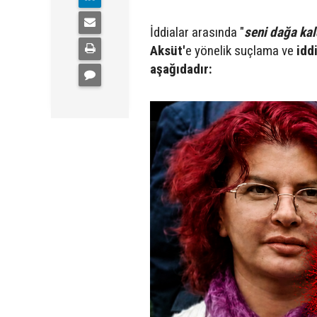
İddialar arasında "
seni dağa kal
Aksüt'
e yönelik suçlama ve
idd
aşağıdadır: