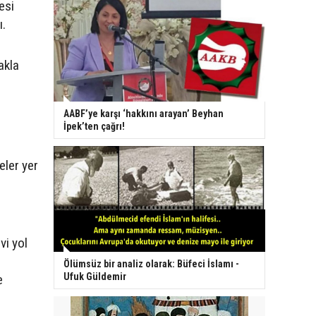
esi
ı.
akla
AABF’ye karşı ‘hakkını arayan’ Beyhan
İpek’ten çağrı!
eler yer
vi yol
Ölümsüz bir analiz olarak: Büfeci İslamı -
Ufuk Güldemir
e