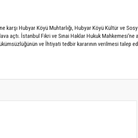
sine karşı Hubyar Köyü Muhtarlığı, Hubyar Köyü Kültür ve Sosy
va açtı. İstanbul Fikri ve Sınai Haklar Hukuk Mahkemesi’ne a
ümsüzlüğünün ve İhtiyati tedbir kararının verilmesi talep edi