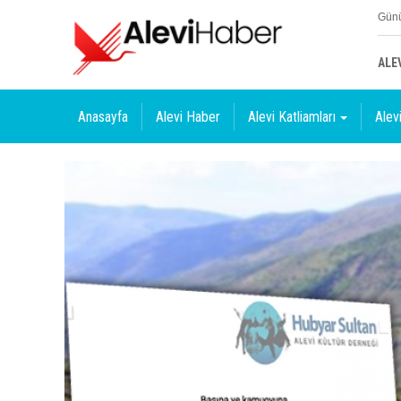
Günü
ALE
Anasayfa
Alevi Haber
Alevi Katliamları
Alevi