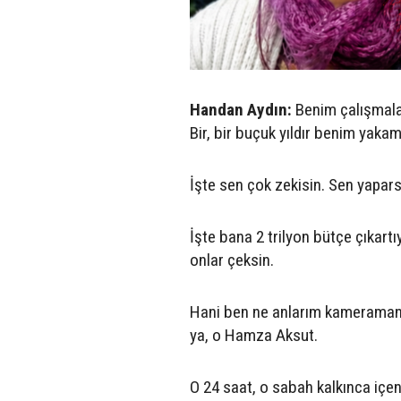
Handan Aydın:
Benim çalışmala
Bir, bir buçuk yıldır benim yaka
İşte sen çok zekisin. Sen yapars
İşte bana 2 trilyon bütçe çıkart
onlar çeksin.
Hani ben ne anlarım kameramanlık
ya, o Hamza Aksut.
O 24 saat, o sabah kalkınca içen 