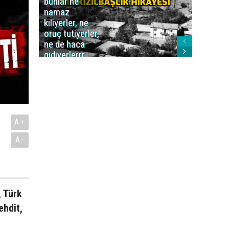
bunlar ne
caiz midi
namaz
değil mi
kıliyerler, ne
oruç tutiyerler,
ne de haca
gidiyerlerrr
ha!..'
A+
A-
, Türk
ehdit,