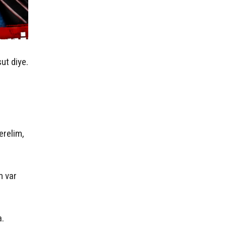
ut diye.
erelim,
m var
a.