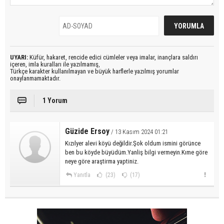
UYARI:
Küfür, hakaret, rencide edici cümleler veya imalar, inançlara saldırı
içeren, imla kuralları ile yazılmamış,
Türkçe karakter kullanılmayan ve büyük harflerle yazılmış yorumlar
onaylanmamaktadır.
1 Yorum
Güzide Ersoy
/ 13 Kasım 2024 01:21
Kızılyer alevi köyü değildir.Şok oldum ismini görünce
ben bu köyde büyüdüm.Yanliş bilgi vermeyin.Kıme göre
neye göre araştirma yaptiniz.
Yanıtla
(23)
(17)