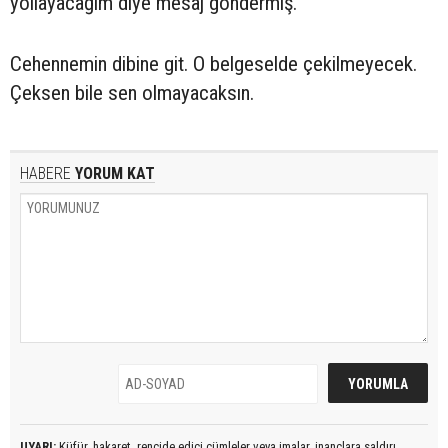
yollayacağım diye mesaj göndermiş.
Cehennemin dibine git. O belgeselde çekilmeyecek.
Çeksen bile sen olmayacaksın.
HABERE
YORUM KAT
UYARI:
Küfür, hakaret, rencide edici cümleler veya imalar, inançlara saldırı