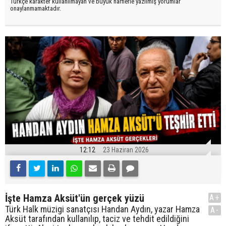
Türkçe karakter kullanılmayan ve büyük harflerle yazılmış yorumlar
onaylanmamaktadır.
12:12
23 Haziran 2026
İşte Hamza Aksüt'ün gerçek yüzü
A+
Türk Halk müzigi sanatçısı Handan Aydın, yazar Hamza
A-
Aksüt tarafından kullanılıp, taciz ve tehdit edildiğini