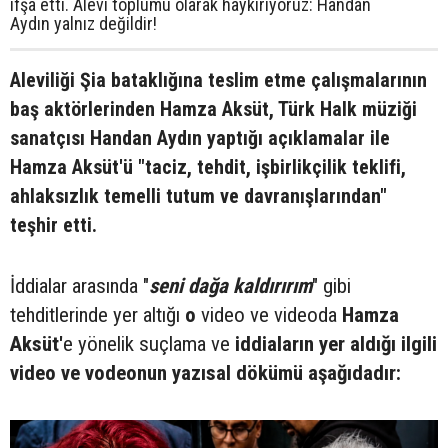
ifşa etti. Alevi toplumu olarak haykırıyoruz: Handan
Aydın yalnız değildir!
Aleviliği Şia bataklığına teslim etme çalışmalarının
baş aktörlerinden Hamza Aksüt, Türk Halk müziği
sanatçısı Handan Aydın yaptığı açıklamalar ile
Hamza Aksüt'ü "taciz, tehdit, işbirlikçilik teklifi,
ahlaksızlık temelli tutum ve davranışlarından"
teşhir etti.
İddialar arasında "
seni dağa kaldırırım
" gibi
tehditlerinde yer altığı
o
video ve videoda
Hamza
Aksüt'
e yönelik suçlama ve
iddiaların yer aldığı ilgili
video ve vodeonun yazısal dökümü aşağıdadır: