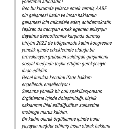
yönetimin altındadır.!
Ben bu kurumda yıllarca emek vermiş AABF
nin gelişmesi kadın ve insan haklarının
gelişmesi için mücadele eden, antidemokratik
faşizan davranışları erkek egemen anlayışın
dayatma despotizmine karşında durmuş
biriyim 2022 de bölgemizde kadın kongresine
yönelik içinde erkeklerinde olduğu bir
provakasyon grubunun saldırgan girişimlerni
sosyal medyada teşhir ettiğim gerekçesiyle
ihraç edildim.
Genel kurulda kendimi ifade hakkım
engellendi, engelleniyor.!
Şahsıma yönelik bir çok spekülasyonların
örgütlenme içinde dolaştırıldığı, kișilik
haklarımın ihlal edildiği,itibar suikastine
mobinge maruz kaldım.
Bir kadın olarak örgütlenme içinde bunu
yaşayan mağdur edilmiş insan olarak hakkımı