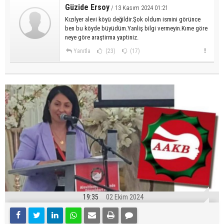
Güzide Ersoy
/ 13 Kasım 2024 01:21
Kızılyer alevi köyü değildir.Şok oldum ismini görünce
ben bu köyde büyüdüm.Yanliş bilgi vermeyin.Kıme göre
neye göre araştirma yaptiniz.
Yanıtla
(23)
(17)
19:35
02 Ekim 2024