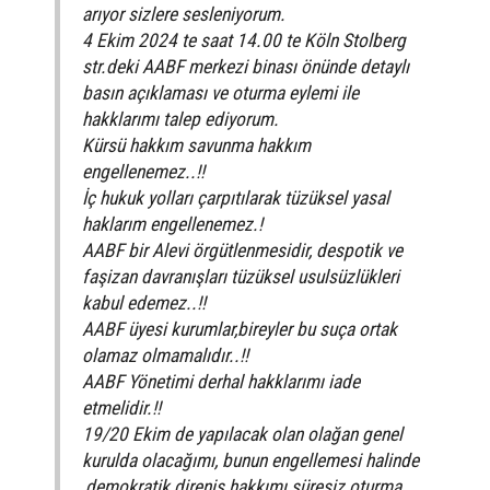
arıyor sizlere sesleniyorum.
4 Ekim 2024 te saat 14.00 te Köln Stolberg
str.deki AABF merkezi binası önünde detaylı
basın açıklaması ve oturma eylemi ile
hakklarımı talep ediyorum.
Kürsü hakkım savunma hakkım
engellenemez..!!
İç hukuk yolları çarpıtılarak tüzüksel yasal
haklarım engellenemez.!
AABF bir Alevi örgütlenmesidir, despotik ve
faşizan davranışları tüzüksel usulsüzlükleri
kabul edemez..!!
AABF üyesi kurumlar,bireyler bu suça ortak
olamaz olmamalıdır..!!
AABF Yönetimi derhal hakklarımı iade
etmelidir.!!
19/20 Ekim de yapılacak olan olağan genel
kurulda olacağımı, bunun engellemesi halinde
,demokratik direniş hakkımı süresiz oturma