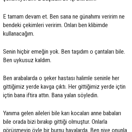
E tamam devam et. Ben sana ne günahımı veririm ne
bendeki çekimleri veririm. Onları ben klibimde
kullanacağım.
Senin hiçbir emeğin yok. Ben taşıdım o çantaları bile.
Ben uykusuz kaldım.
Ben arabalarda o şeker hastası halimle seninle her
gittiğimiz yerde kavga çıktı. Her gittiğimiz yerde içtin
içtin bana iftira attın. Bana yalan söyledin.
Yanıma gelen aileleri bile karı kocaları anne babaları
bile orada bizi bırakıp gittiği olmuştur. Onlarla
görüşmeyip öyle bir burnu havalarda. Ben niye onunla