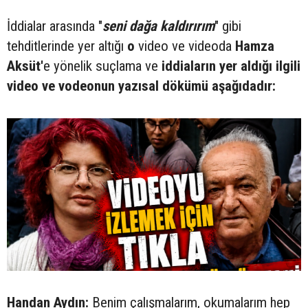
İddialar arasında "
seni dağa kaldırırım
" gibi
tehditlerinde yer altığı
o
video ve videoda
Hamza
Aksüt'
e yönelik suçlama ve
iddiaların yer aldığı ilgili
video ve vodeonun yazısal dökümü aşağıdadır:
Handan Aydın:
Benim çalışmalarım, okumalarım hep