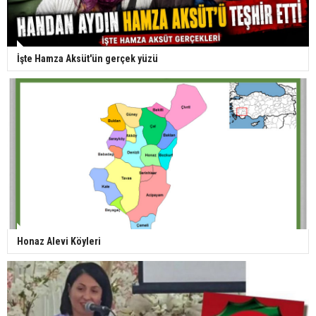
İşte Hamza Aksüt'ün gerçek yüzü
Honaz Alevi Köyleri