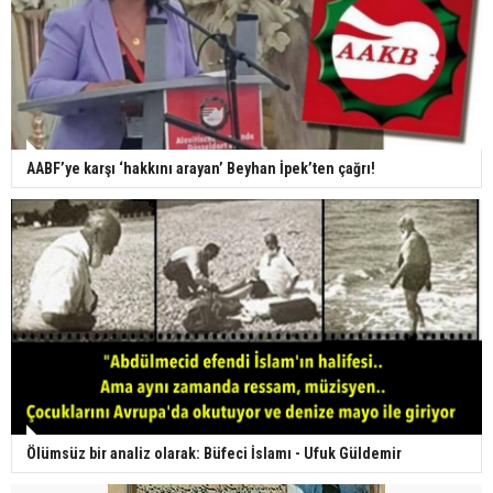
AABF’ye karşı ‘hakkını arayan’ Beyhan İpek’ten çağrı!
Ölümsüz bir analiz olarak: Büfeci İslamı - Ufuk Güldemir