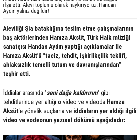
ifşa etti. Alevi toplumu olarak haykırıyoruz: Handan
Aydın yalnız değildir!
Aleviliği Şia bataklığına teslim etme çalışmalarının
baş aktörlerinden Hamza Aksüt, Türk Halk müziği
sanatçısı Handan Aydın yaptığı açıklamalar ile
Hamza Aksüt'ü "taciz, tehdit, işbirlikçilik teklifi,
ahlaksızlık temelli tutum ve davranışlarından"
teşhir etti.
İddialar arasında "
seni dağa kaldırırım
" gibi
tehditlerinde yer altığı
o
video ve videoda
Hamza
Aksüt'
e yönelik suçlama ve
iddiaların yer aldığı ilgili
video ve vodeonun yazısal dökümü aşağıdadır: