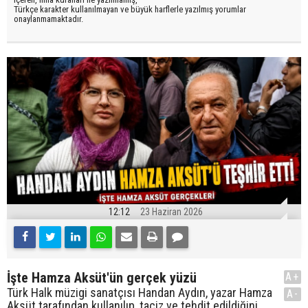
Türkçe karakter kullanılmayan ve büyük harflerle yazılmış yorumlar
onaylanmamaktadır.
12:12
23 Haziran 2026
İşte Hamza Aksüt'ün gerçek yüzü
A+
Türk Halk müzigi sanatçısı Handan Aydın, yazar Hamza
A-
Aksüt tarafından kullanılıp, taciz ve tehdit edildiğini