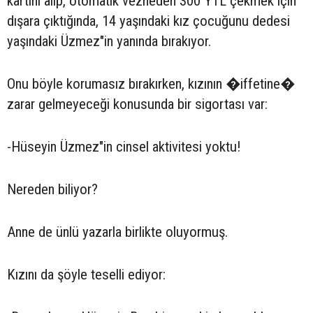
kartını alıp, otomatik vezneden 300 YTL çekmek için
dışara çıktığında, 14 yaşındaki kız çocuğunu dedesi
yaşındaki Üzmez"in yanında bırakıyor.
Onu böyle korumasız bırakırken, kızının �iffetine�
zarar gelmeyeceği konusunda bir sigortası var:
-Hüseyin Üzmez"in cinsel aktivitesi yoktu!
Nereden biliyor?
Anne de ünlü yazarla birlikte oluyormuş.
Kızını da şöyle teselli ediyor: