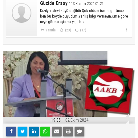
Güzide Ersoy
/ 13 Kasım 2024 01:21
Kızılyer alevi köyü değildir.Şok oldum ismini görünce
ben bu köyde büyüdüm.Yanliş bilgi vermeyin.Kıme göre
neye göre araştirma yaptiniz.
Yanıtla
(23)
(17)
19:35
02 Ekim 2024