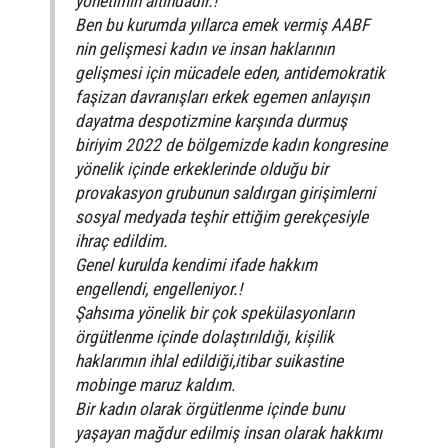
yönetimin altındadır.!
Ben bu kurumda yıllarca emek vermiş AABF
nin gelişmesi kadın ve insan haklarının
gelişmesi için mücadele eden, antidemokratik
faşizan davranışları erkek egemen anlayışın
dayatma despotizmine karşında durmuş
biriyim 2022 de bölgemizde kadın kongresine
yönelik içinde erkeklerinde olduğu bir
provakasyon grubunun saldırgan girişimlerni
sosyal medyada teşhir ettiğim gerekçesiyle
ihraç edildim.
Genel kurulda kendimi ifade hakkım
engellendi, engelleniyor.!
Şahsıma yönelik bir çok spekülasyonların
örgütlenme içinde dolaştırıldığı, kișilik
haklarımın ihlal edildiği,itibar suikastine
mobinge maruz kaldım.
Bir kadın olarak örgütlenme içinde bunu
yaşayan mağdur edilmiş insan olarak hakkımı