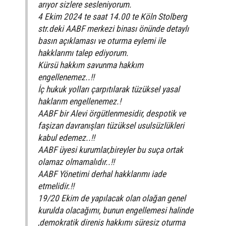
arıyor sizlere sesleniyorum.
4 Ekim 2024 te saat 14.00 te Köln Stolberg
str.deki AABF merkezi binası önünde detaylı
basın açıklaması ve oturma eylemi ile
hakklarımı talep ediyorum.
Kürsü hakkım savunma hakkım
engellenemez..!!
İç hukuk yolları çarpıtılarak tüzüksel yasal
haklarım engellenemez.!
AABF bir Alevi örgütlenmesidir, despotik ve
faşizan davranışları tüzüksel usulsüzlükleri
kabul edemez..!!
AABF üyesi kurumlar,bireyler bu suça ortak
olamaz olmamalıdır..!!
AABF Yönetimi derhal hakklarımı iade
etmelidir.!!
19/20 Ekim de yapılacak olan olağan genel
kurulda olacağımı, bunun engellemesi halinde
,demokratik direniş hakkımı süresiz oturma