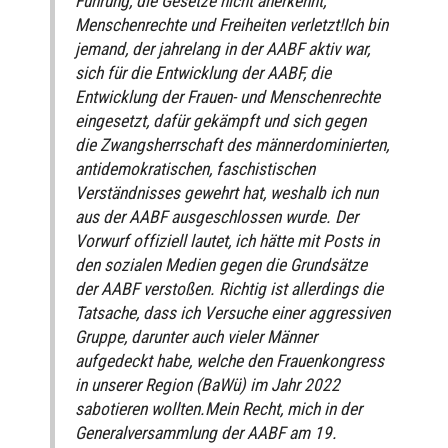
Führung, die Gesetze nicht anerkennt,
Menschenrechte und Freiheiten verletzt!Ich bin
jemand, der jahrelang in der AABF aktiv war,
sich für die Entwicklung der AABF, die
Entwicklung der Frauen- und Menschenrechte
eingesetzt, dafür gekämpft und sich gegen
die Zwangsherrschaft des männerdominierten,
antidemokratischen, faschistischen
Verständnisses gewehrt hat, weshalb ich nun
aus der AABF ausgeschlossen wurde. Der
Vorwurf offiziell lautet, ich hätte mit Posts in
den sozialen Medien gegen die Grundsätze
der AABF verstoßen. Richtig ist allerdings die
Tatsache, dass ich Versuche einer aggressiven
Gruppe, darunter auch vieler Männer
aufgedeckt habe, welche den Frauenkongress
in unserer Region (BaWü) im Jahr 2022
sabotieren wollten.Mein Recht, mich in der
Generalversammlung der AABF am 19.