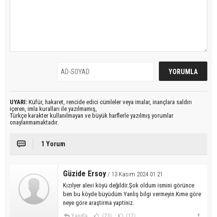
UYARI:
Küfür, hakaret, rencide edici cümleler veya imalar, inançlara saldırı
içeren, imla kuralları ile yazılmamış,
Türkçe karakter kullanılmayan ve büyük harflerle yazılmış yorumlar
onaylanmamaktadır.
1 Yorum
Güzide Ersoy
/ 13 Kasım 2024 01:21
Kızılyer alevi köyü değildir.Şok oldum ismini görünce
ben bu köyde büyüdüm.Yanliş bilgi vermeyin.Kıme göre
neye göre araştirma yaptiniz.
Yanıtla
(23)
(17)