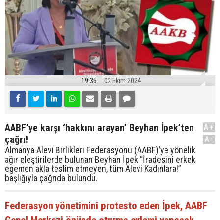
19:35
02 Ekim 2024
AABF’ye karşı ‘hakkını arayan’ Beyhan İpek’ten
A+
çağrı!
A-
Almanya Alevi Birlikleri Federasyonu (AABF)’ye yönelik
ağır eleştirilerde bulunan Beyhan İpek “İradesini erkek
egemen akla teslim etmeyen, tüm Alevi Kadınlara!”
başlığıyla çağrıda bulundu.
Federasyon yönetimini protesto eden İpek, AABF
Genel Merkezi önünde oturma eylemi yapacak.