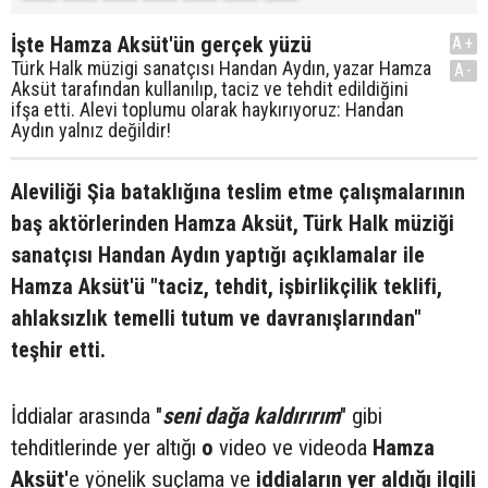
İşte Hamza Aksüt'ün gerçek yüzü
A+
Türk Halk müzigi sanatçısı Handan Aydın, yazar Hamza
A-
Aksüt tarafından kullanılıp, taciz ve tehdit edildiğini
ifşa etti. Alevi toplumu olarak haykırıyoruz: Handan
Aydın yalnız değildir!
Aleviliği Şia bataklığına teslim etme çalışmalarının
baş aktörlerinden Hamza Aksüt, Türk Halk müziği
sanatçısı Handan Aydın yaptığı açıklamalar ile
Hamza Aksüt'ü "taciz, tehdit, işbirlikçilik teklifi,
ahlaksızlık temelli tutum ve davranışlarından"
teşhir etti.
İddialar arasında "
seni dağa kaldırırım
" gibi
tehditlerinde yer altığı
o
video ve videoda
Hamza
Aksüt'
e yönelik suçlama ve
iddiaların yer aldığı ilgili