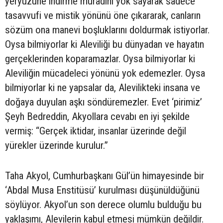
yeryüzüne indirme muradını yok sayarak sadece
tasavvufi ve mistik yönünü öne çıkararak, canların
sözüm ona manevi boşluklarını doldurmak istiyorlar.
Oysa bilmiyorlar ki Aleviliği bu dünyadan ve hayatın
gerçeklerinden koparamazlar. Oysa bilmiyorlar ki
Aleviliğin mücadeleci yönünü yok edemezler. Oysa
bilmiyorlar ki ne yapsalar da, Alevilikteki insana ve
doğaya duyulan aşkı söndüremezler. Evet ‘pirimiz’
Şeyh Bedreddin, Akyollara cevabı en iyi şekilde
vermiş: “Gerçek iktidar, insanlar üzerinde değil
yürekler üzerinde kurulur.”
Taha Akyol, Cumhurbaşkanı Gül’ün himayesinde bir
‘Abdal Musa Enstitüsü’ kurulması düşünüldüğünü
söylüyor. Akyol’un son derece olumlu bulduğu bu
yaklaşımı, Alevilerin kabul etmesi mümkün değildir.