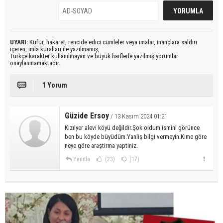
UYARI:
Küfür, hakaret, rencide edici cümleler veya imalar, inançlara saldırı
içeren, imla kuralları ile yazılmamış,
Türkçe karakter kullanılmayan ve büyük harflerle yazılmış yorumlar
onaylanmamaktadır.
1 Yorum
Güzide Ersoy
/ 13 Kasım 2024 01:21
Kızılyer alevi köyü değildir.Şok oldum ismini görünce
ben bu köyde büyüdüm.Yanliş bilgi vermeyin.Kıme göre
neye göre araştirma yaptiniz.
Yanıtla
(23)
(17)