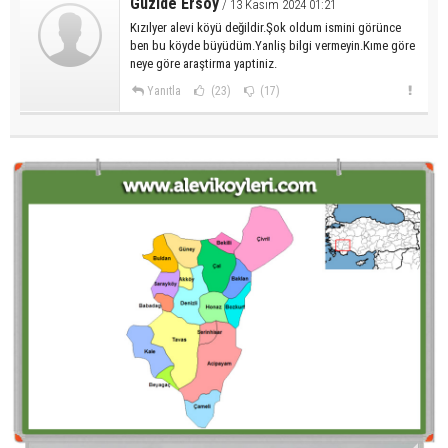
Güzide Ersoy
/ 13 Kasım 2024 01:21
Kızılyer alevi köyü değildir.Şok oldum ismini görünce
ben bu köyde büyüdüm.Yanliş bilgi vermeyin.Kıme göre
neye göre araştirma yaptiniz.
Yanıtla
(23)
(17)