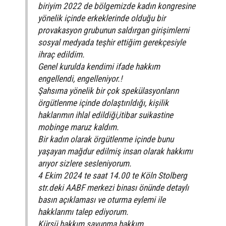
biriyim 2022 de bölgemizde kadın kongresine
yönelik içinde erkeklerinde olduğu bir
provakasyon grubunun saldırgan girişimlerni
sosyal medyada teşhir ettiğim gerekçesiyle
ihraç edildim.
Genel kurulda kendimi ifade hakkım
engellendi, engelleniyor.!
Şahsıma yönelik bir çok spekülasyonların
örgütlenme içinde dolaştırıldığı, kișilik
haklarımın ihlal edildiği,itibar suikastine
mobinge maruz kaldım.
Bir kadın olarak örgütlenme içinde bunu
yaşayan mağdur edilmiş insan olarak hakkımı
arıyor sizlere sesleniyorum.
4 Ekim 2024 te saat 14.00 te Köln Stolberg
str.deki AABF merkezi binası önünde detaylı
basın açıklaması ve oturma eylemi ile
hakklarımı talep ediyorum.
Kürsü hakkım savunma hakkım