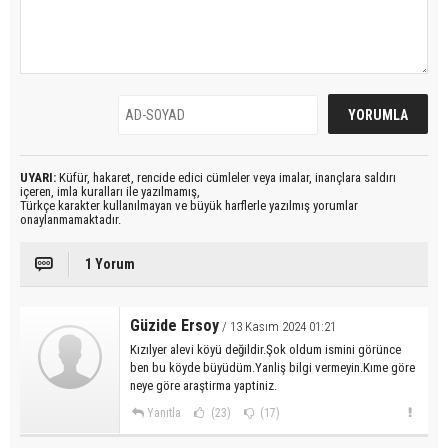
UYARI:
Küfür, hakaret, rencide edici cümleler veya imalar, inançlara saldırı
içeren, imla kuralları ile yazılmamış,
Türkçe karakter kullanılmayan ve büyük harflerle yazılmış yorumlar
onaylanmamaktadır.
1 Yorum
Güzide Ersoy
/ 13 Kasım 2024 01:21
Kızılyer alevi köyü değildir.Şok oldum ismini görünce
ben bu köyde büyüdüm.Yanliş bilgi vermeyin.Kıme göre
neye göre araştirma yaptiniz.
Yanıtla
(23)
(17)