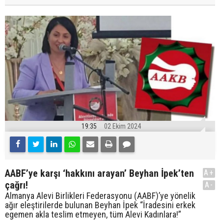
19:35
02 Ekim 2024
AABF’ye karşı ‘hakkını arayan’ Beyhan İpek’ten
A+
çağrı!
A-
Almanya Alevi Birlikleri Federasyonu (AABF)’ye yönelik
ağır eleştirilerde bulunan Beyhan İpek “İradesini erkek
egemen akla teslim etmeyen, tüm Alevi Kadınlara!”