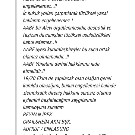
engellenemez..!!
İç hukuk yolları çarpıtılarak tüzüksel yasal
haklarım engellenemez.!
AABF bir Alevi örgütlenmesidir, despotik ve
faşizan davranışları tüzüksel usulsüzlükleri
kabul edemez..!!
AABF üyesi kurumlar,bireyler bu suça ortak
olamaz olmamalıdır..!!
AABF Yönetimi derhal hakklarımı iade
etmelidir.!!
19/20 Ekim de yapılacak olan olağan genel
kurulda olacağımı, bunun engellemesi halinde
,demokratik direniş hakkımı süresiz oturma
eylemini başlatacağımı saygılarımla
kamuoyuna sunarım
BEYHAN İPEK
CRAİLSHEİM AKM BŞK.
AUFRUF / EINLADUNG