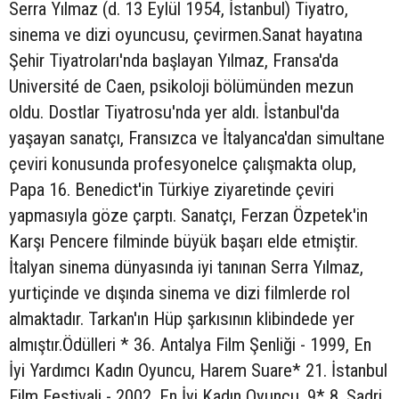
Serra Yılmaz (d. 13 Eylül 1954, İstanbul) Tiyatro,
sinema ve dizi oyuncusu, çevirmen.Sanat hayatına
Şehir Tiyatroları'nda başlayan Yılmaz, Fransa'da
Université de Caen, psikoloji bölümünden mezun
oldu. Dostlar Tiyatrosu'nda yer aldı. İstanbul'da
yaşayan sanatçı, Fransızca ve İtalyanca'dan simultane
çeviri konusunda profesyonelce çalışmakta olup,
Papa 16. Benedict'in Türkiye ziyaretinde çeviri
yapmasıyla göze çarptı. Sanatçı, Ferzan Özpetek'in
Karşı Pencere filminde büyük başarı elde etmiştir.
İtalyan sinema dünyasında iyi tanınan Serra Yılmaz,
yurtiçinde ve dışında sinema ve dizi filmlerde rol
almaktadır. Tarkan'ın Hüp şarkısının klibindede yer
almıştır.Ödülleri * 36. Antalya Film Şenliği - 1999, En
İyi Yardımcı Kadın Oyuncu, Harem Suare* 21. İstanbul
Film Festivali - 2002, En İyi Kadın Oyuncu, 9* 8. Sadri