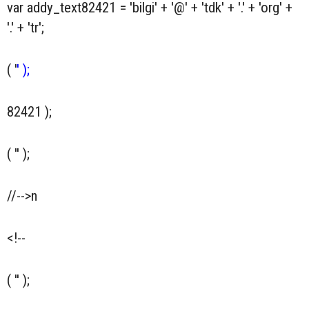
var addy_text82421 = 'bilgi' + '@' + 'tdk' + '.' + 'org' +
'.' + 'tr';
( '
' );
82421 );
( '' );
//-->n
<!--
( '
' );