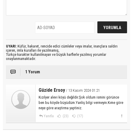
UYARI:
Küfür, hakaret, rencide edici cümleler veya imalar, inançlara saldırı
içeren, imla kuralları ile yazılmamış,
Türkçe karakter kullanılmayan ve büyük harflerle yazılmış yorumlar
onaylanmamaktadır.
1 Yorum
Güzide Ersoy
/ 13 Kasım 2024 01:21
Kızılyer alevi köyü değildir.Şok oldum ismini görünce
ben bu köyde büyüdüm.Yanliş bilgi vermeyin.Kıme göre
neye göre araştirma yaptiniz.
Yanıtla
(23)
(17)