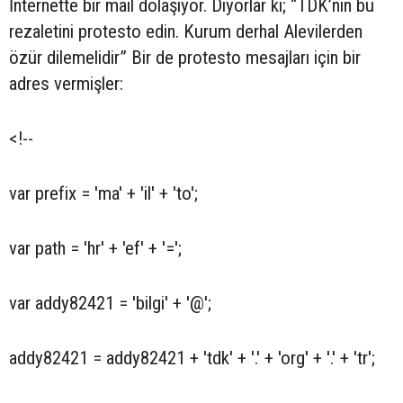
İnternette bir mail dolaşıyor. Diyorlar ki; “TDK’nın bu
rezaletini protesto edin. Kurum derhal Alevilerden
özür dilemelidir” Bir de protesto mesajları için bir
adres vermişler:
<!--
var prefix = 'ma' + 'il' + 'to';
var path = 'hr' + 'ef' + '=';
var addy82421 = 'bilgi' + '@';
addy82421 = addy82421 + 'tdk' + '.' + 'org' + '.' + 'tr';