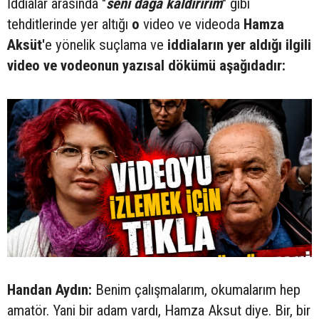
İddialar arasında "
seni dağa kaldırırım
" gibi
tehditlerinde yer altığı
o
video ve videoda
Hamza
Aksüt'
e yönelik suçlama ve
iddiaların yer aldığı ilgili
video ve vodeonun yazısal dökümü aşağıdadır:
Handan Aydın:
Benim çalışmalarım, okumalarım hep
amatör. Yani bir adam vardı, Hamza Aksut diye. Bir, bir