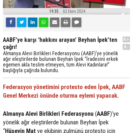
19:35
02 Ekim 2024
AABF’ye karşı ‘hakkını arayan’ Beyhan İpek’ten
A+
çağrı!
A-
Almanya Alevi Birlikleri Federasyonu (AABF)’ye yönelik
ağır eleştirilerde bulunan Beyhan İpek “İradesini erkek
egemen akla teslim etmeyen, tüm Alevi Kadınlara!”
başlığıyla çağrıda bulundu.
Federasyon yönetimini protesto eden İpek, AABF
Genel Merkezi önünde oturma eylemi yapacak.
Almanya Alevi Birlikleri Federasyonu
(
AABF
)’ye
yönelik ağır eleştirilerde bulunan Beyhan İpek
“
Hüseyin Mat
ve ekibinin zulmünü protesto için