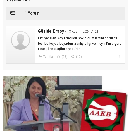
onaylanmamaktadır.
1 Yorum
Güzide Ersoy
/ 13 Kasım 2024 01:21
Kızılyer alevi köyü değildir.Şok oldum ismini görünce
ben bu köyde büyüdüm.Yanliş bilgi vermeyin.Kıme göre
neye göre araştirma yaptiniz.
Yanıtla
(23)
(17)