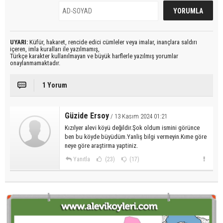
UYARI:
Küfür, hakaret, rencide edici cümleler veya imalar, inançlara saldırı
içeren, imla kuralları ile yazılmamış,
Türkçe karakter kullanılmayan ve büyük harflerle yazılmış yorumlar
onaylanmamaktadır.
1 Yorum
Güzide Ersoy
/ 13 Kasım 2024 01:21
Kızılyer alevi köyü değildir.Şok oldum ismini görünce
ben bu köyde büyüdüm.Yanliş bilgi vermeyin.Kıme göre
neye göre araştirma yaptiniz.
Yanıtla
(23)
(17)