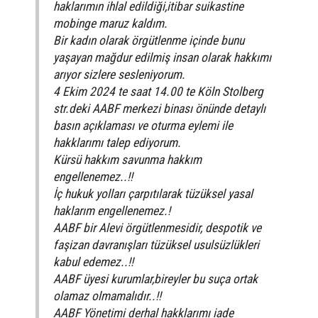
haklarımın ihlal edildiği,itibar suikastine
mobinge maruz kaldım.
Bir kadın olarak örgütlenme içinde bunu
yaşayan mağdur edilmiş insan olarak hakkımı
arıyor sizlere sesleniyorum.
4 Ekim 2024 te saat 14.00 te Köln Stolberg
str.deki AABF merkezi binası önünde detaylı
basın açıklaması ve oturma eylemi ile
hakklarımı talep ediyorum.
Kürsü hakkım savunma hakkım
engellenemez..!!
İç hukuk yolları çarpıtılarak tüzüksel yasal
haklarım engellenemez.!
AABF bir Alevi örgütlenmesidir, despotik ve
faşizan davranışları tüzüksel usulsüzlükleri
kabul edemez..!!
AABF üyesi kurumlar,bireyler bu suça ortak
olamaz olmamalıdır..!!
AABF Yönetimi derhal hakklarımı iade