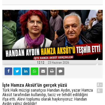
12:12
23 Haziran 2026
İşte Hamza Aksüt'ün gerçek yüzü
A+
Türk Halk müzigi sanatçısı Handan Aydın, yazar Hamza
A-
Aksüt tarafından kullanılıp, taciz ve tehdit edildiğini
ifşa etti. Alevi toplumu olarak haykırıyoruz: Handan
Aydın yalnız değildir!