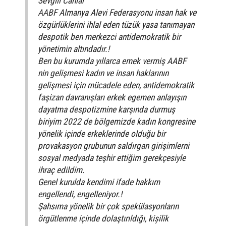
Sevgili Canlar
AABF Almanya Alevi Federasyonu insan hak ve
özgürlüklerini ihlal eden tüzük yasa tanımayan
despotik ben merkezci antidemokratik bir
yönetimin altındadır.!
Ben bu kurumda yıllarca emek vermiş AABF
nin gelişmesi kadın ve insan haklarının
gelişmesi için mücadele eden, antidemokratik
faşizan davranışları erkek egemen anlayışın
dayatma despotizmine karşında durmuş
biriyim 2022 de bölgemizde kadın kongresine
yönelik içinde erkeklerinde olduğu bir
provakasyon grubunun saldırgan girişimlerni
sosyal medyada teşhir ettiğim gerekçesiyle
ihraç edildim.
Genel kurulda kendimi ifade hakkım
engellendi, engelleniyor.!
Şahsıma yönelik bir çok spekülasyonların
örgütlenme içinde dolaştırıldığı, kișilik