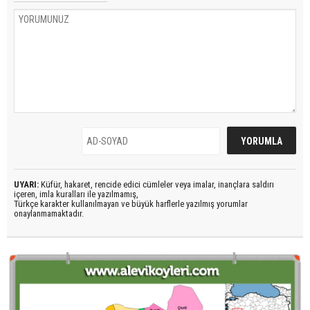
UYARI:
Küfür, hakaret, rencide edici cümleler veya imalar, inançlara saldırı
içeren, imla kuralları ile yazılmamış,
Türkçe karakter kullanılmayan ve büyük harflerle yazılmış yorumlar
onaylanmamaktadır.