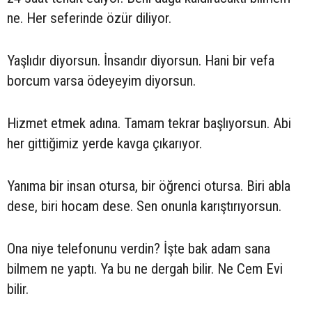
ne. Her seferinde özür diliyor.
Yaşlıdır diyorsun. İnsandır diyorsun. Hani bir vefa
borcum varsa ödeyeyim diyorsun.
Hizmet etmek adına. Tamam tekrar başlıyorsun. Abi
her gittiğimiz yerde kavga çıkarıyor.
Yanıma bir insan otursa, bir öğrenci otursa. Biri abla
dese, biri hocam dese. Sen onunla karıştırıyorsun.
Ona niye telefonunu verdin? İşte bak adam sana
bilmem ne yaptı. Ya bu ne dergah bilir. Ne Cem Evi
bilir.