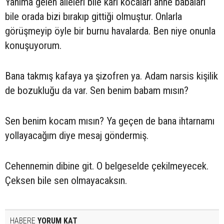
Yanıma gelen aileleri bile karı kocaları anne babaları
bile orada bizi bırakıp gittiği olmuştur. Onlarla
görüşmeyip öyle bir burnu havalarda. Ben niye onunla
konuşuyorum.
Bana takmış kafaya ya şizofren ya. Adam narsis kişilik
de bozukluğu da var. Sen benim babam mısın?
Sen benim kocam mısın? Ya geçen de bana ihtarnamı
yollayacağım diye mesaj göndermiş.
Cehennemin dibine git. O belgeselde çekilmeyecek.
Çeksen bile sen olmayacaksın.
HABERE
YORUM KAT