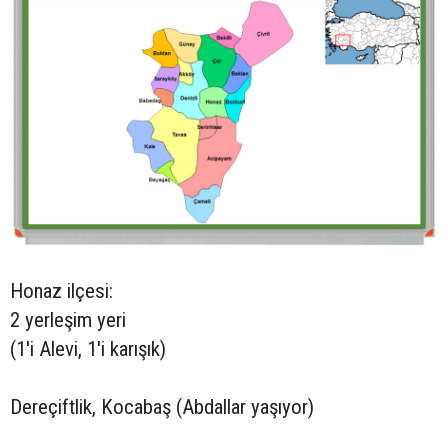
Honaz ilçesi:
2 yerleşim yeri
(1'i Alevi, 1'i karışık)
Dereçiftlik, Kocabaş (Abdallar yaşıyor)