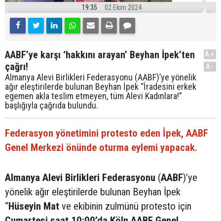
19:35
02 Ekim 2024
AABF’ye karşı ‘hakkını arayan’ Beyhan İpek’ten
A+
çağrı!
A-
Almanya Alevi Birlikleri Federasyonu (AABF)’ye yönelik
ağır eleştirilerde bulunan Beyhan İpek “İradesini erkek
egemen akla teslim etmeyen, tüm Alevi Kadınlara!”
başlığıyla çağrıda bulundu.
Federasyon yönetimini protesto eden İpek, AABF
Genel Merkezi önünde oturma eylemi yapacak.
Almanya Alevi Birlikleri Federasyonu
(
AABF
)’ye
yönelik ağır eleştirilerde bulunan Beyhan İpek
“
Hüseyin Mat
ve ekibinin zulmünü protesto için
Cumartesi saat 10:00’da Köln AABF Genel