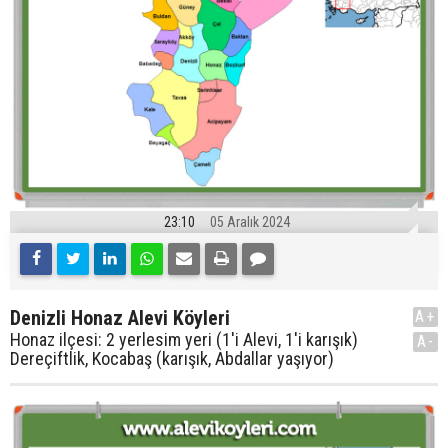
23:10
05 Aralık 2024
Denizli Honaz Alevi Köyleri
A+
Honaz ilçesi: 2 yerlesim yeri (1'i Alevi, 1'i karışık)
A-
Dereçiftlik, Kocabaş (karışık, Abdallar yaşıyor)