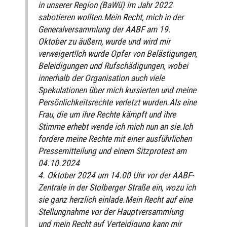
in unserer Region (BaWü) im Jahr 2022
sabotieren wollten.Mein Recht, mich in der
Generalversammlung der AABF am 19.
Oktober zu äußern, wurde und wird mir
verweigert!Ich wurde Opfer von Belästigungen,
Beleidigungen und Rufschädigungen, wobei
innerhalb der Organisation auch viele
Spekulationen über mich kursierten und meine
Persönlichkeitsrechte verletzt wurden.Als eine
Frau, die um ihre Rechte kämpft und ihre
Stimme erhebt wende ich mich nun an sie.Ich
fordere meine Rechte mit einer ausführlichen
Pressemitteilung und einem Sitzprotest am
04.10.2024
4. Oktober 2024 um 14.00 Uhr vor der AABF-
Zentrale in der Stolberger Straße ein, wozu ich
sie ganz herzlich einlade.Mein Recht auf eine
Stellungnahme vor der Hauptversammlung
und mein Recht auf Verteidigung kann mir