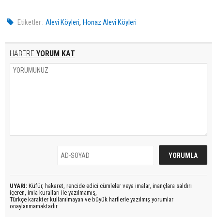
,
Etiketler :
Alevi Köyleri
Honaz Alevi Köyleri
HABERE
YORUM KAT
UYARI:
Küfür, hakaret, rencide edici cümleler veya imalar, inançlara saldırı
içeren, imla kuralları ile yazılmamış,
Türkçe karakter kullanılmayan ve büyük harflerle yazılmış yorumlar
onaylanmamaktadır.