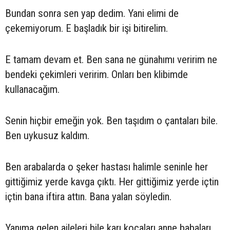
Bundan sonra sen yap dedim. Yani elimi de
çekemiyorum. E başladık bir işi bitirelim.
E tamam devam et. Ben sana ne günahımı veririm ne
bendeki çekimleri veririm. Onları ben klibimde
kullanacağım.
Senin hiçbir emeğin yok. Ben taşıdım o çantaları bile.
Ben uykusuz kaldım.
Ben arabalarda o şeker hastası halimle seninle her
gittiğimiz yerde kavga çıktı. Her gittiğimiz yerde içtin
içtin bana iftira attın. Bana yalan söyledin.
Yanıma gelen aileleri bile karı kocaları anne babaları