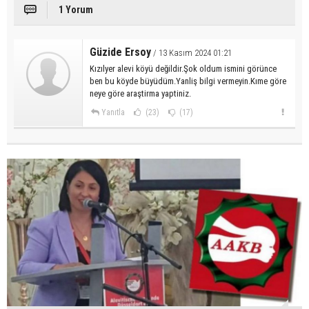
1 Yorum
Güzide Ersoy
/ 13 Kasım 2024 01:21
Kızılyer alevi köyü değildir.Şok oldum ismini görünce
ben bu köyde büyüdüm.Yanliş bilgi vermeyin.Kıme göre
neye göre araştirma yaptiniz.
Yanıtla
(23)
(17)