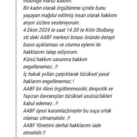
mobinge maruz kaldım.
Bir kadın olarak örgütlenme içinde bunu
yaşayan mağdur edilmiş insan olarak hakkımı
arıyor sizlere sesleniyorum.
4 Ekim 2024 te saat 14.00 te Köln Stolberg
str.deki AABF merkezi binası önünde detaylı
basın açıklaması ve oturma eylemi ile
hakklarımı talep ediyorum.
Kürsü hakkım savunma hakkım
engellenemez..!!
İç hukuk yolları çarpıtılarak tüzüksel yasal
haklarım engellenemez.!
AABF bir Alevi örgütlenmesidir, despotik ve
faşizan davranışları tüzüksel usulsüzlükleri
kabul edemez..!!
AABF üyesi kurumlar,bireyler bu suça ortak
olamaz olmamalıdır..!!
AABF Yönetimi derhal hakklarımı iade
etmelidir.!!