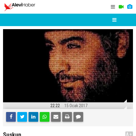
22:22
15 Ocak 2017
Suskun
A+