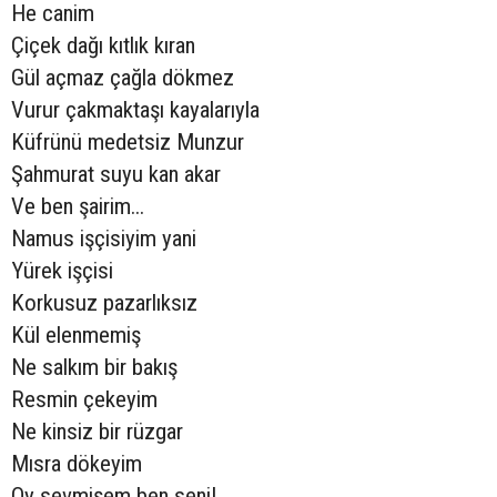
He canim
Çiçek dağı kıtlık kıran
Gül açmaz çağla dökmez
Vurur çakmaktaşı kayalarıyla
Küfrünü medetsiz Munzur
Şahmurat suyu kan akar
Ve ben şairim...
Namus işçisiyim yani
Yürek işçisi
Korkusuz pazarlıksız
Kül elenmemiş
Ne salkım bir bakış
Resmin çekeyim
Ne kinsiz bir rüzgar
Mısra dökeyim
Oy sevmişem ben seni!