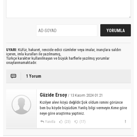
UYARI:
Küfür, hakaret, rencide edici cümleler veya imalar, inançlara saldırı
içeren, imla kuralları ile yazılmamış,
Türkçe karakter kullanılmayan ve büyük harflerle yazılmış yorumlar
onaylanmamaktadır.
1 Yorum
Güzide Ersoy
/ 13 Kasım 2024 01:21
Kızılyer alevi köyü değildir.Şok oldum ismini görünce
ben bu köyde büyüdüm.Yanliş bilgi vermeyin.Kıme göre
neye göre araştirma yaptiniz.
Yanıtla
(23)
(17)