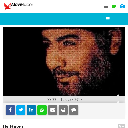
22:22
15 Ocak 2017
Uy Havar
A+