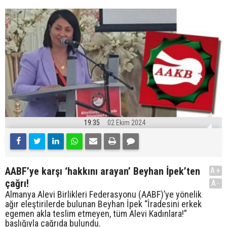
19:35
02 Ekim 2024
AABF’ye karşı ‘hakkını arayan’ Beyhan İpek’ten
A+
çağrı!
A-
Almanya Alevi Birlikleri Federasyonu (AABF)’ye yönelik
ağır eleştirilerde bulunan Beyhan İpek “İradesini erkek
egemen akla teslim etmeyen, tüm Alevi Kadınlara!”
başlığıyla çağrıda bulundu.