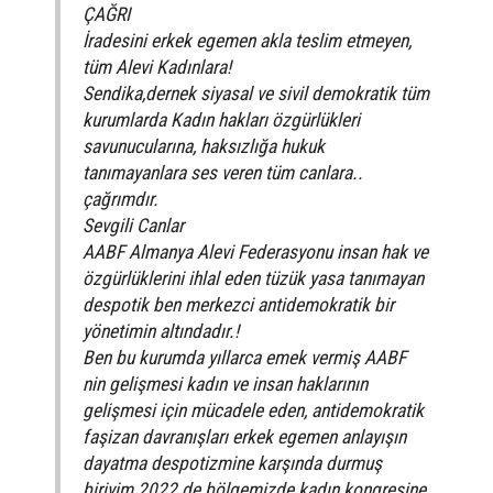
ÇAĞRI
İradesini erkek egemen akla teslim etmeyen,
tüm Alevi Kadınlara!
Sendika,dernek siyasal ve sivil demokratik tüm
kurumlarda Kadın hakları özgürlükleri
savunucularına, haksızlığa hukuk
tanımayanlara ses veren tüm canlara..
çağrımdır.
Sevgili Canlar
AABF Almanya Alevi Federasyonu insan hak ve
özgürlüklerini ihlal eden tüzük yasa tanımayan
despotik ben merkezci antidemokratik bir
yönetimin altındadır.!
Ben bu kurumda yıllarca emek vermiş AABF
nin gelişmesi kadın ve insan haklarının
gelişmesi için mücadele eden, antidemokratik
faşizan davranışları erkek egemen anlayışın
dayatma despotizmine karşında durmuş
biriyim 2022 de bölgemizde kadın kongresine