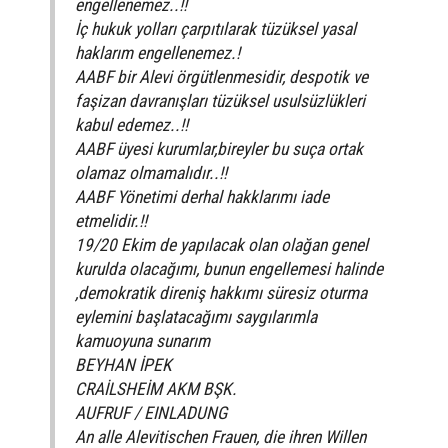
engellenemez..!!
İç hukuk yolları çarpıtılarak tüzüksel yasal
haklarım engellenemez.!
AABF bir Alevi örgütlenmesidir, despotik ve
faşizan davranışları tüzüksel usulsüzlükleri
kabul edemez..!!
AABF üyesi kurumlar,bireyler bu suça ortak
olamaz olmamalıdır..!!
AABF Yönetimi derhal hakklarımı iade
etmelidir.!!
19/20 Ekim de yapılacak olan olağan genel
kurulda olacağımı, bunun engellemesi halinde
,demokratik direniş hakkımı süresiz oturma
eylemini başlatacağımı saygılarımla
kamuoyuna sunarım
BEYHAN İPEK
CRAİLSHEİM AKM BŞK.
AUFRUF / EINLADUNG
An alle Alevitischen Frauen, die ihren Willen