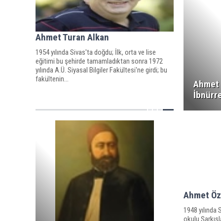
Ahmet Turan Alkan
1954 yılında Sivas'ta doğdu; İlk, orta ve lise
eğitimi bu şehirde tamamladıktan sonra 1972
yılında A.Ü. Siyasal Bilgiler Fakültesi'ne girdi; bu
fakültenin...
Ahmet 
İbnürre
Ahmet Öz
1948 yılında 
okulu Şarkışl