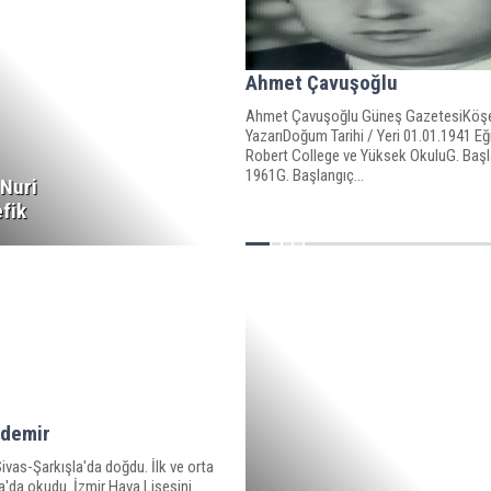
Ahmet Çavuşoğlu
Ahmet Çavuşoğlu Güneş GazetesiKöş
YazarıDoğum Tarihi / Yeri 01.01.1941 Eğ
Robert College ve Yüksek OkuluG. Başla
1961G. Başlangıç...
Nuri
fik
demir
Sivas-Şarkışla'da doğdu. İlk ve orta
a'da okudu. İzmir Hava Lisesini