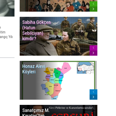
Sabiha Gökçen
Osmanlı
(Hatun
İmparat
e
itim
Sebilciyan)
Kızılbaş
ngıç Yılı
kimdir?
İsyanlar
Honaz Alevi
İzmir Kı
Köyleri
Alevi Kö
Sanatçımız M.
İsmail
Karataş'tan
BEŞİKÇİ