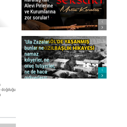
Alevi Pirlerine
ezberbo
ve Kurumlarına
bir yazı:
zor sorular!
Aleviler
kafa karı
'Ula Zazalar
Alınan 
bunlar ne
caiz midi
namaz
değil mi
kıliyerler, ne
oruç tutiyerler,
ne de haca
gidiyerlerrr
ha!..'
n
de doğduğu
n