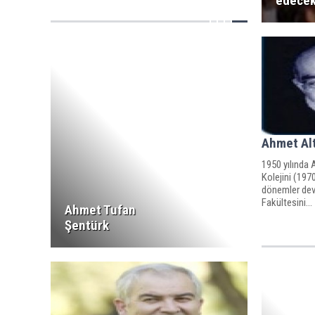
edece
Ahmet Al
1950 yılında 
Kolejini (1970
dönemler deva
Fakültesini...
Ahmet Tufan
Şentürk