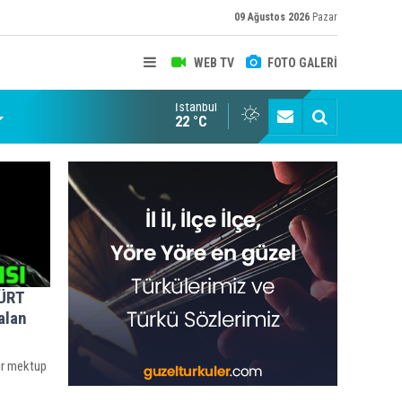
09 Ağustos 2026
Pazar
WEB TV
FOTO GALERİ
İstanbul
22 °C
KÜRT
alan
ir mektup