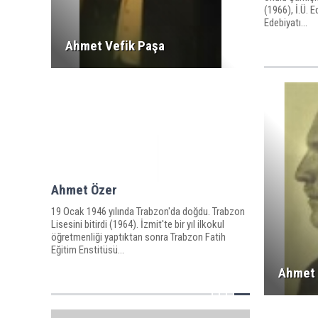
(1966), İ.Ü. E
Edebiyatı...
Ahmet Vefik Paşa
Ahmet Özer
19 Ocak 1946 yılında Trabzon'da doğdu. Trabzon
Lisesini bitirdi (1964). İzmit'te bir yıl ilkokul
öğretmenliği yaptıktan sonra Trabzon Fatih
Eğitim Enstitüsü...
Ahmet 