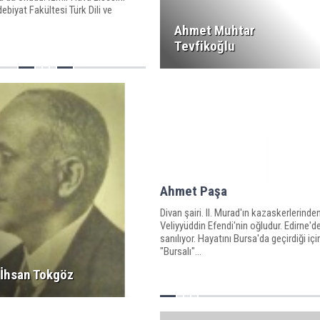
debiyat Fakültesi Türk Dili ve
Ahmet Muhtar
Tevfikoğlu
Ahmet Paşa
Divan şairi. II. Murad'ın kazaskerlerinde
Veliyyüddin Efendi'nin oğludur. Edirne'
sanılıyor. Hayatını Bursa'da geçirdiği içi
"Bursalı"...
İhsan Tokgöz