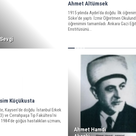
Ahmet Altümsek
1915 yılında Aydın'da doğdu. İlk öğrenim
Söke'de yaptı. İzmir Öğretmen Okulund
öğrenimini tamamladı. Ankara Gazi Eği
Enstitüsünü...
Sevgi
sim Küçükusta
e, Kayseri'de doğdu. İstanbul Erkek
73) ve Cerrahpaşa Tıp Fakültesi'ni
i. 1984'de göğüs hastalıkları uzmanı,
Ahmet Hamdi