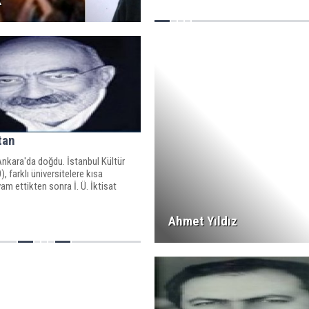
k
tan
Ankara'da doğdu. İstanbul Kültür
), farklı üniversitelere kısa
m ettikten sonra İ. Ü. İktisat
Ahmet Yıldız