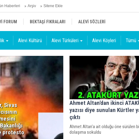
n Haberleri
Arşiv
Sitene Ekle
Vİ FORUM
BEKTAŞİ FIKRALARI
ALEVİ SÖZLERİ
lik
Alevi Kültürü
Alevi Türküleri
Alevi Köyleri
Tümü
Ahmet Altan'dan ikinci ATA
r, Sivas
yazısı diye sunulan Kürtler y
cısının
çıktı
lmesini
 Bakanlığı
Ahmet Altan'a ait olduğu öne sürülen b
 protesto
dolaşıma sokuldu