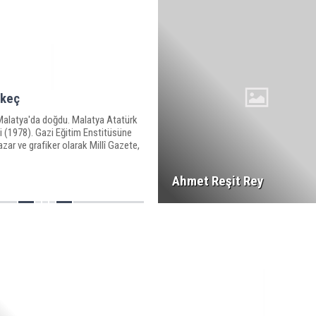
keç
 Malatya'da doğdu. Malatya Atatürk
rdi (1978). Gazi Eğitim Enstitüsüne
azar ve grafiker olarak Millî Gazete,
Ahmet Reşit Rey