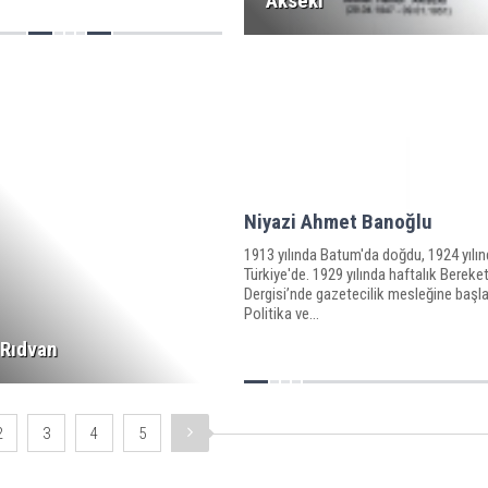
Akseki
Niyazi Ahmet Banoğlu
1913 yılında Batum'da doğdu, 1924 yılın
Türkiye'de. 1929 yılında haftalık Bereke
Dergisi’nde gazetecilik mesleğine başla
Politika ve...
Rıdvan
2
3
4
5