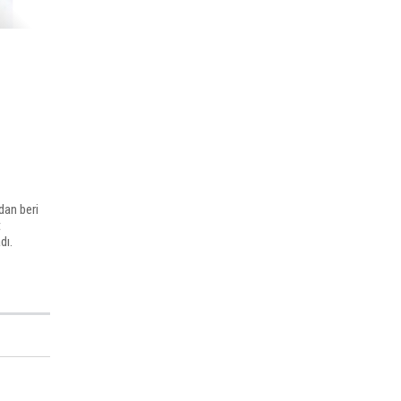
dan beri
t
dı.