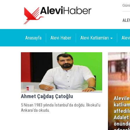
Günü
ALE
Anasayfa
Alevi Haber
Alevi Katliamları
Alevi
Ahmet Çağdaş Çatoğlu
Alevile
katliam
5 Nisan 1983 yılında İstanbul'da doğdu. İlkokul'u
Ankara'da okudu.
affedi
Adalet
önünde