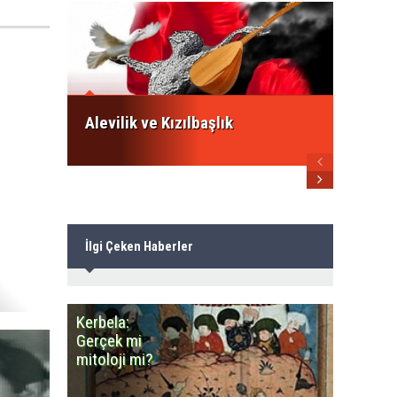
İsmail
ezberb
Alevile
Alevilik ve Kızılbaşlık
İlgi Çeken Haberler
Kerbela:
Minares
Gerçek mi
Camiye
mitoloji mi?
benzey
Cemevle