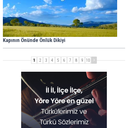
Kapının Önünde Önlük Dikiyi
1
2
3
4
5
6
7
8
9
10