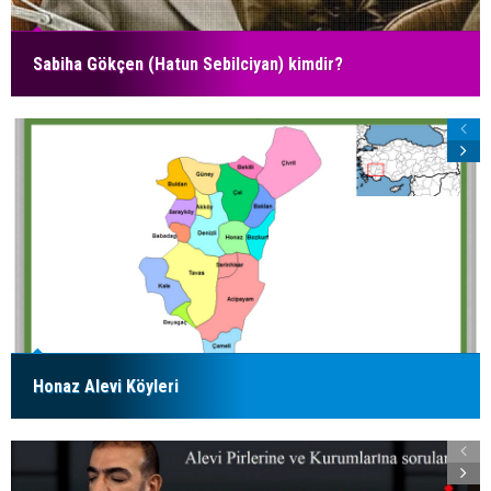
Sabiha Gökçen (Hatun Sebilciyan) kimdir?
Honaz Alevi Köyleri