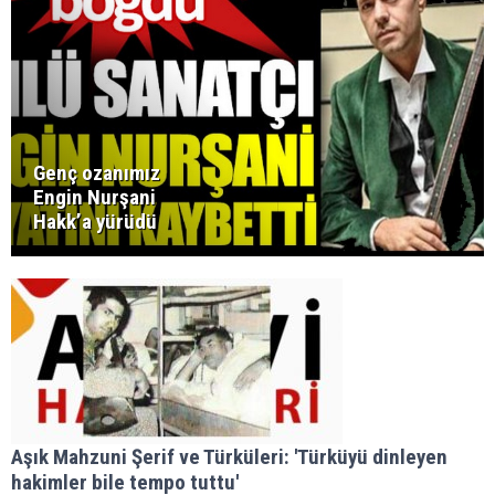
Genç ozanımız
Engin Nurşani
Hakk’a yürüdü
Aşık Mahzuni Şerif ve Türküleri: 'Türküyü dinleyen
hakimler bile tempo tuttu'