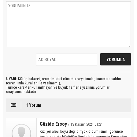
UYARI:
Küfür, hakaret, rencide edici cümleler veya imalar, inançlara saldırı
içeren, imla kuralları ile yazılmamış,
Türkçe karakter kullanılmayan ve büyük harflerle yazılmış yorumlar
onaylanmamaktadır.
1 Yorum
Güzide Ersoy
/ 13 Kasım 2024 01:21
Kızılyer alevi köyü değildir.Şok oldum ismini görünce
ben bu köyde büyüdüm.Yanliş bilgi vermeyin.Kıme göre