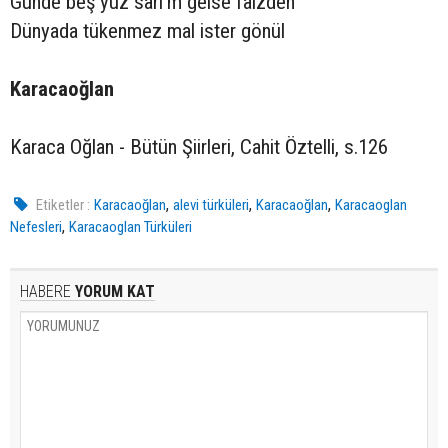
Günde beş yüz sarı'm gelse faizden
Dünyada tükenmez mal ister gönül
Karacaoğlan
Karaca Oğlan - Bütün Şiirleri, Cahit Öztelli, s.126
,
,
,
Etiketler :
Karacaoğlan
alevi türküleri
Karacaoğlan
Karacaoglan
,
Nefesleri
Karacaoglan Türküleri
HABERE
YORUM KAT