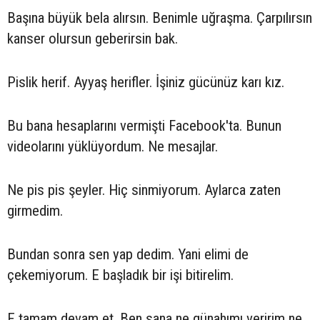
Başına büyük bela alırsın. Benimle uğraşma. Çarpılırsın
kanser olursun geberirsin bak.
Pislik herif. Ayyaş herifler. İşiniz gücünüz karı kız.
Bu bana hesaplarını vermişti Facebook'ta. Bunun
videolarını yüklüyordum. Ne mesajlar.
Ne pis pis şeyler. Hiç sinmiyorum. Aylarca zaten
girmedim.
Bundan sonra sen yap dedim. Yani elimi de
çekemiyorum. E başladık bir işi bitirelim.
E tamam devam et. Ben sana ne günahımı veririm ne