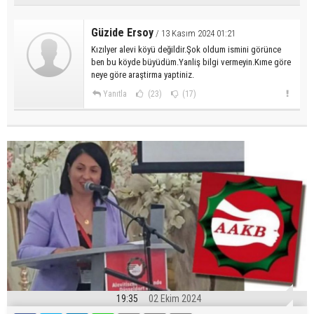
Güzide Ersoy
/ 13 Kasım 2024 01:21
Kızılyer alevi köyü değildir.Şok oldum ismini görünce
ben bu köyde büyüdüm.Yanliş bilgi vermeyin.Kıme göre
neye göre araştirma yaptiniz.
Yanıtla
(23)
(17)
19:35
02 Ekim 2024