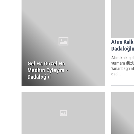
Atım Kalk
Dadaloğl
Atım kalk gid
Gel Ha Güzel Ha
vurmam düzün
Yanar bağrı a
Medhin Eyleyim -
ezel...
Dadaloğlu