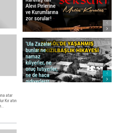
Alevi Pirlerine
ezberbo
ve Kurumlarına
bir yazı:
zor sorular!
Aleviler
kafa karı
'Ula Zazalar
Alınan 
bunlar ne
caiz midi
namaz
değil mi
kıliyerler, ne
oruç tutiyerler,
ne de haca
gidiyerlerrr
ha!..'
una atar
ur Kır atın
...