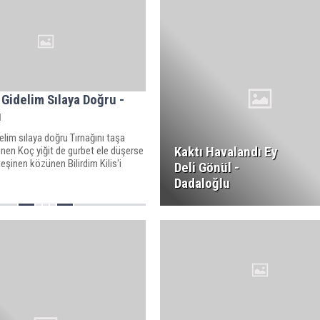
 Gidelim Sılaya Doğru -
u
elim sılaya doğru Tırnağını taşa
Kaktı Havalandı Ey
en Koç yiğit de gurbet ele düşerse
teşinen közünen Bilirdim Kilis'i
Deli Gönül -
Dadaloğlu