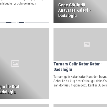
lı buzlu İçi dolu gelin kızlı
Gene Göründü
Anavarza Kalesi -
Dadaloğlu
Turnam Gelir Katar Katar -
Dadaloğlu
Turnam gelir katar katar Kanadım boyn
Seher ile bir kuş öter Ötüşü gül dalınd'ol
sarı donlusu Yiğidin gözü kanlısı Güzelin
lu İle Kral
Dadaloğlu