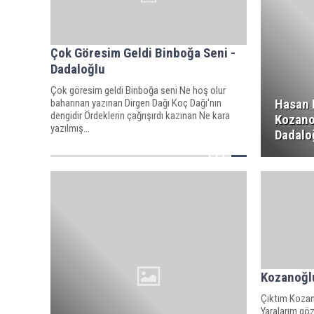
Çok Göresim Geldi Binboğa Seni -
Dadaloğlu
Çok göresim geldi Binboğa seni Ne hoş olur
Hasan 
baharınan yazınan Dirgen Dağı Koç Dağı'nın
dengidir Ördeklerin çağrışırdı kazınan Ne kara
Kozano
yazılmış...
Dadalo
Kozanoğlu
Çıktım Kozan'
Yaralarım göz