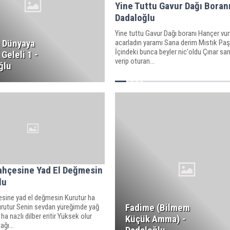
Yine Tuttu Gavur Dağı Boranı
Dadaloğlu
Yine tuttu Gavur Dağı boranı Hançer vu
ı Dünyaya
acarladın yaramı Sana derim Mıstık Paş
İçindeki bunca beyler nic'oldu Çınar sa
Geleli 1 -
verip oturan...
ğlu
ahçesine Yad El Değmesin
lu
sine yad el değmesin Kurutur ha
Fadime (Bilmem
kurutur Senin sevdan yüreğimde yağ
ha nazlı dilber eritir Yüksek olur
Küçük Amma) -
ağı...