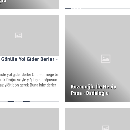
ğlu
Gönüle Yol Gider Derler -
u
le yol gider derler Onu sürmeğe bir
ek Doğru söyle yiğit işin doğrusun
z yiğit bön gerek Buna kılıç derler...
Kozanoğlu İle Necip
Paşa - Dadaloğlu