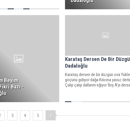
Dadaloğlu
Karataş Dersen De Bir Düzgü
Dadaloğlu
Karataş dersen de bir düzgün ova Yükl
m Beyim
göçünü gidiyor dağa Kılıcına yavuz derle
Çalıp çalıp dallarını eğiyor İbiş A'yı derse
Fikri Bazı -
ğlu
2
3
4
5