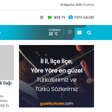
06 Ağustos 2026
Perşembe
WEB TV
FOTO GALERİ
İstanbul
22 °C
k Dağı
dim
girmez
ağı Şu