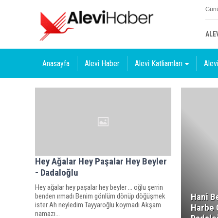
Günü
ALE
Anasayfa
Alevi Haber
Alevi Katliamları
Alevi
Hey Ağalar Hey Paşalar Hey Beyler
- Dadaloğlu
Hey ağalar hey paşalar hey beyler ... oğlu şerrin
Hani B
benden ırmadı Benim gönlüm dönüp döğüşmek
ister Ah neyledim Tayyaroğlu koymadı Akşam
Harbe G
namazı...