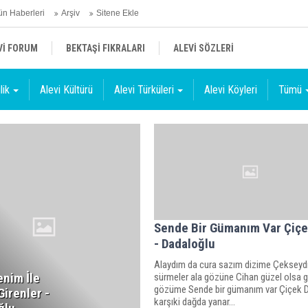
n Haberleri
Arşiv
Sitene Ekle
Vİ FORUM
BEKTAŞİ FIKRALARI
ALEVİ SÖZLERİ
lik
Alevi Kültürü
Alevi Türküleri
Alevi Köyleri
Tümü
Sende Bir Gümanım Var Çiçe
- Dadaloğlu
Alaydım da cura sazım dizime Çeksey
enim İle
sürmeler ala gözüne Cihan güzel olsa 
gözüme Sende bir gümanım var Çiçek D
irenler -
karşıki dağda yanar...