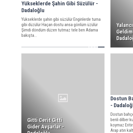
Yükseklerde Şahin Gibi Süzülür -
Dadaloğlu
Yükseklerde şahin gibi süzülür Enginlerde turna
Yalanc
gibi düzülür Haçan dostu ansa gönlüm üzülür
Şimdi döndüm düzen tutmaz tele ben Adama
Geldim 
bakışta...
Dadalo
Dostun B
- Dadaloğ
Dostun bahçe
Gitti Cerit Gitti
benli dilber 
koymaz Eritir 
Gider Avşarlar -
Arap atın kalt