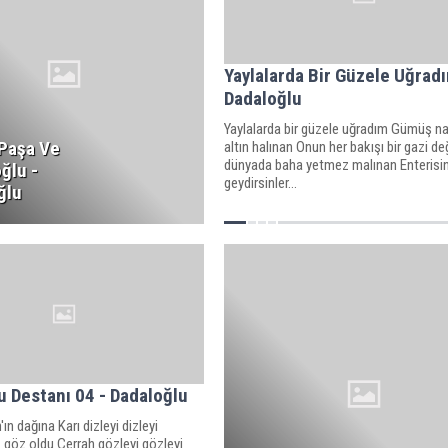
Yaylalarda Bir Güzele Uğradı
Dadaloğlu
Yaylalarda bir güzele uğradım Gümüş na
Paşa Ve
altın halınan Onun her bakışı bir gazi d
dünyada baha yetmez malınan Enterisi
ğlu -
geydirsinler...
ğlu
 Destanı 04 - Dadaloğlu
ın dağına Karı dizleyi dizleyi
 göz oldu Cerrah gözleyi gözleyi