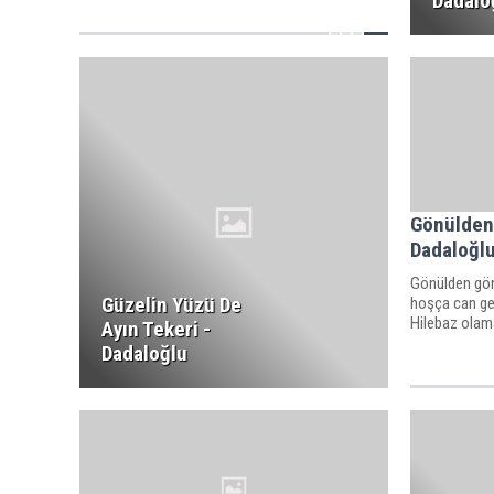
Dadalo
Gönülden 
Dadaloğl
Gönülden gönü
Güzelin Yüzü De
hoşça can ger
Hilebaz olama
Ayın Tekeri -
Dadaloğlu