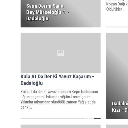
Kozan Dağı kar
Sana Derim Sana
Öldürürler...
Bey Mürseloğlu 1 -
Dadaloğlu
Kula At Da Der Ki Yavuz Kaçarım -
Dadaloğlu
Kula at da der ki yavuz kaçarım Kepir tusbasının
uğrun geçerim Üstümde yiğitin kanın içerim
Yalımlar arkamdan sündüğü zaman Yağız at da
Dadaloğ
der ki...
Kızı - 