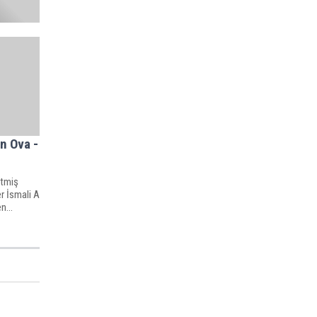
n Ova -
etmiş
r İsmali A
n...