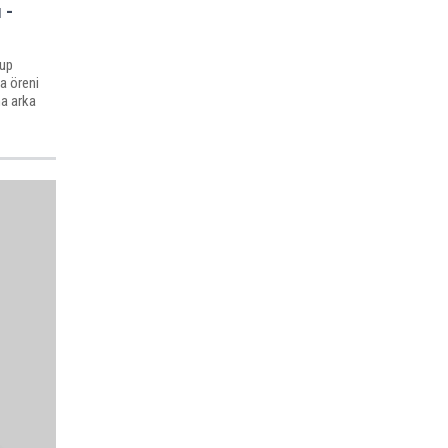
 -
rup
a öreni
na arka