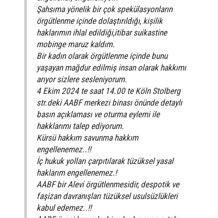
Şahsıma yönelik bir çok spekülasyonların
örgütlenme içinde dolaştırıldığı, kișilik
haklarımın ihlal edildiği,itibar suikastine
mobinge maruz kaldım.
Bir kadın olarak örgütlenme içinde bunu
yaşayan mağdur edilmiş insan olarak hakkımı
arıyor sizlere sesleniyorum.
4 Ekim 2024 te saat 14.00 te Köln Stolberg
str.deki AABF merkezi binası önünde detaylı
basın açıklaması ve oturma eylemi ile
hakklarımı talep ediyorum.
Kürsü hakkım savunma hakkım
engellenemez..!!
İç hukuk yolları çarpıtılarak tüzüksel yasal
haklarım engellenemez.!
AABF bir Alevi örgütlenmesidir, despotik ve
faşizan davranışları tüzüksel usulsüzlükleri
kabul edemez..!!