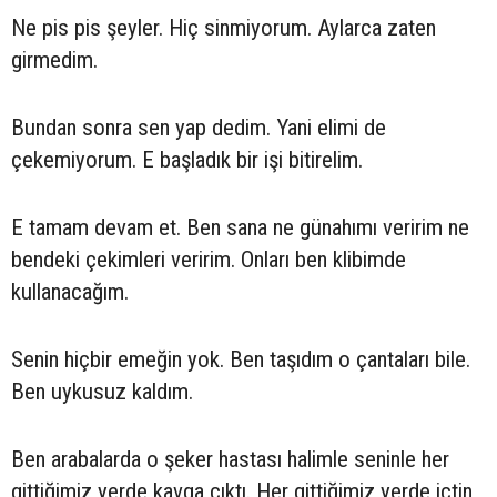
Ne pis pis şeyler. Hiç sinmiyorum. Aylarca zaten
girmedim.
Bundan sonra sen yap dedim. Yani elimi de
çekemiyorum. E başladık bir işi bitirelim.
E tamam devam et. Ben sana ne günahımı veririm ne
bendeki çekimleri veririm. Onları ben klibimde
kullanacağım.
Senin hiçbir emeğin yok. Ben taşıdım o çantaları bile.
Ben uykusuz kaldım.
Ben arabalarda o şeker hastası halimle seninle her
gittiğimiz yerde kavga çıktı. Her gittiğimiz yerde içtin