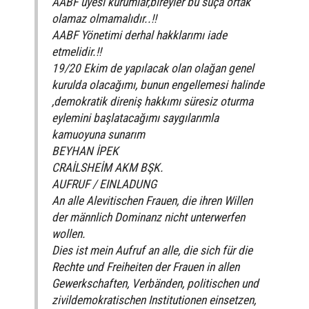
AABF üyesi kurumlar,bireyler bu suça ortak
olamaz olmamalıdır..!!
AABF Yönetimi derhal hakklarımı iade
etmelidir.!!
19/20 Ekim de yapılacak olan olağan genel
kurulda olacağımı, bunun engellemesi halinde
,demokratik direniş hakkımı süresiz oturma
eylemini başlatacağımı saygılarımla
kamuoyuna sunarım
BEYHAN İPEK
CRAİLSHEİM AKM BŞK.
AUFRUF / EINLADUNG
An alle Alevitischen Frauen, die ihren Willen
der männlich Dominanz nicht unterwerfen
wollen.
Dies ist mein Aufruf an alle, die sich für die
Rechte und Freiheiten der Frauen in allen
Gewerkschaften, Verbänden, politischen und
zivildemokratischen Institutionen einsetzen,