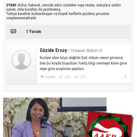
UYARI:
Küfür, hakaret, rencide edici cümleler veya imalar, inançlara saldırı
içeren, imla kuralları ile yazılmamış,
Türkçe karakter kullanılmayan ve büyük harflerle yazılmış yorumlar
onaylanmamaktadır.
1 Yorum
Güzide Ersoy
/ 13 Kasım 2024 01:21
Kızılyer alevi köyü değildir.Şok oldum ismini görünce
ben bu köyde büyüdüm.Yanliş bilgi vermeyin.Kıme göre
neye göre araştirma yaptiniz.
Yanıtla
(23)
(17)