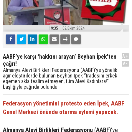
19:35
02 Ekim 2024
AABF’ye karşı ‘hakkını arayan’ Beyhan İpek’ten
A+
çağrı!
A-
Almanya Alevi Birlikleri Federasyonu (AABF)’ye yönelik
ağır eleştirilerde bulunan Beyhan İpek “İradesini erkek
egemen akla teslim etmeyen, tüm Alevi Kadınlara!”
başlığıyla çağrıda bulundu.
Federasyon yönetimini protesto eden İpek, AABF
Genel Merkezi önünde oturma eylemi yapacak.
Almanya Alevi Birlikleri Federasyonu
(
AABF
)’ye