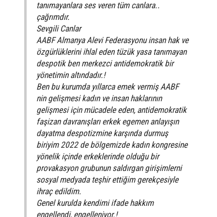
tanımayanlara ses veren tüm canlara..
çağrımdır.
Sevgili Canlar
AABF Almanya Alevi Federasyonu insan hak ve
özgürlüklerini ihlal eden tüzük yasa tanımayan
despotik ben merkezci antidemokratik bir
yönetimin altındadır.!
Ben bu kurumda yıllarca emek vermiş AABF
nin gelişmesi kadın ve insan haklarının
gelişmesi için mücadele eden, antidemokratik
faşizan davranışları erkek egemen anlayışın
dayatma despotizmine karşında durmuş
biriyim 2022 de bölgemizde kadın kongresine
yönelik içinde erkeklerinde olduğu bir
provakasyon grubunun saldırgan girişimlerni
sosyal medyada teşhir ettiğim gerekçesiyle
ihraç edildim.
Genel kurulda kendimi ifade hakkım
engellendi, engelleniyor.!