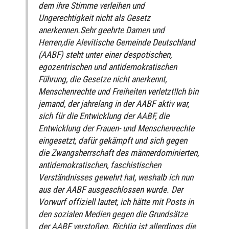
dem ihre Stimme verleihen und
Ungerechtigkeit nicht als Gesetz
anerkennen.Sehr geehrte Damen und
Herren,die Alevitische Gemeinde Deutschland
(AABF) steht unter einer despotischen,
egozentrischen und antidemokratischen
Führung, die Gesetze nicht anerkennt,
Menschenrechte und Freiheiten verletzt!Ich bin
jemand, der jahrelang in der AABF aktiv war,
sich für die Entwicklung der AABF, die
Entwicklung der Frauen- und Menschenrechte
eingesetzt, dafür gekämpft und sich gegen
die Zwangsherrschaft des männerdominierten,
antidemokratischen, faschistischen
Verständnisses gewehrt hat, weshalb ich nun
aus der AABF ausgeschlossen wurde. Der
Vorwurf offiziell lautet, ich hätte mit Posts in
den sozialen Medien gegen die Grundsätze
der AABF verstoßen. Richtig ist allerdings die