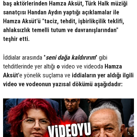
baş aktörlerinden Hamza Aksüt, Türk Halk müziği
sanatçısı Handan Aydın yaptığı açıklamalar ile
Hamza Aksüt'ü "taciz, tehdit, işbirlikçilik teklifi,
ahlaksızlık temelli tutum ve davranışlarından"
teşhir etti.
İddialar arasında "
seni dağa kaldırırım
" gibi
tehditlerinde yer altığı
o
video ve videoda
Hamza
Aksüt'
e yönelik suçlama ve
iddiaların yer aldığı ilgili
video ve vodeonun yazısal dökümü aşağıdadır: