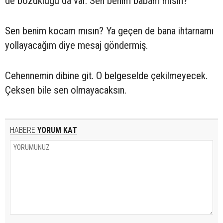
de bozukluğu da var. Sen benim babam mısın?
Sen benim kocam mısın? Ya geçen de bana ihtarnamı
yollayacağım diye mesaj göndermiş.
Cehennemin dibine git. O belgeselde çekilmeyecek.
Çeksen bile sen olmayacaksın.
HABERE
YORUM KAT