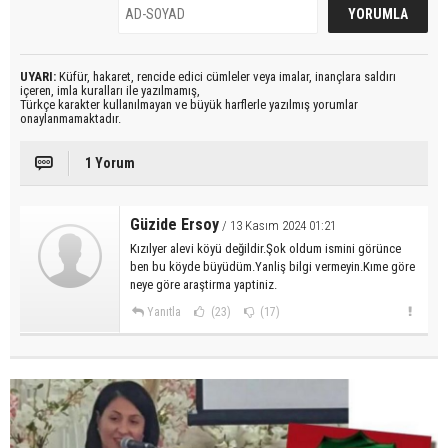
UYARI:
Küfür, hakaret, rencide edici cümleler veya imalar, inançlara saldırı
içeren, imla kuralları ile yazılmamış,
Türkçe karakter kullanılmayan ve büyük harflerle yazılmış yorumlar
onaylanmamaktadır.
1 Yorum
Güzide Ersoy
/ 13 Kasım 2024 01:21
Kızılyer alevi köyü değildir.Şok oldum ismini görünce
ben bu köyde büyüdüm.Yanliş bilgi vermeyin.Kıme göre
neye göre araştirma yaptiniz.
Yanıtla
(23)
(17)