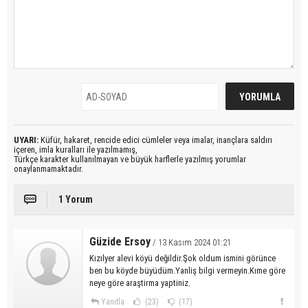
UYARI:
Küfür, hakaret, rencide edici cümleler veya imalar, inançlara saldırı
içeren, imla kuralları ile yazılmamış,
Türkçe karakter kullanılmayan ve büyük harflerle yazılmış yorumlar
onaylanmamaktadır.
1 Yorum
Güzide Ersoy
/ 13 Kasım 2024 01:21
Kızılyer alevi köyü değildir.Şok oldum ismini görünce
ben bu köyde büyüdüm.Yanliş bilgi vermeyin.Kıme göre
neye göre araştirma yaptiniz.
Yanıtla
(23)
(17)