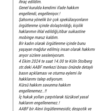
ihraç edildim.
Genel kurulda kendimi ifade hakkım
engellendi, engelleniyor.!
Şahsıma yönelik bir çok spekülasyonların
örgütlenme içinde dolaştırıldığı, kișilik
haklarımın ihlal edildiği,itibar suikastine
mobinge maruz kaldım.
Bir kadın olarak örgütlenme içinde bunu
yaşayan mağdur edilmiş insan olarak hakkımı
arıyor sizlere sesleniyorum.
4 Ekim 2024 te saat 14.00 te Köln Stolberg
str.deki AABF merkezi binası önünde detaylı
basın açıklaması ve oturma eylemi ile
hakklarımı talep ediyorum.
Kürsü hakkım savunma hakkım
engellenemez..!!
İç hukuk yolları çarpıtılarak tüzüksel yasal
haklarım engellenemez.!
AABF bir Alevi örgütlenmesidir, despotik ve