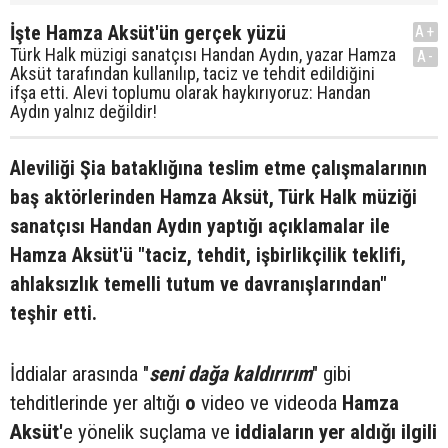
İşte Hamza Aksüt'ün gerçek yüzü
A+
Türk Halk müzigi sanatçısı Handan Aydın, yazar Hamza
A-
Aksüt tarafından kullanılıp, taciz ve tehdit edildiğini
ifşa etti. Alevi toplumu olarak haykırıyoruz: Handan
Aydın yalnız değildir!
Aleviliği Şia bataklığına teslim etme çalışmalarının
baş aktörlerinden Hamza Aksüt, Türk Halk müziği
sanatçısı Handan Aydın yaptığı açıklamalar ile
Hamza Aksüt'ü "taciz, tehdit, işbirlikçilik teklifi,
ahlaksızlık temelli tutum ve davranışlarından"
teşhir etti.
İddialar arasında "
seni dağa kaldırırım
" gibi
tehditlerinde yer altığı
o
video ve videoda
Hamza
Aksüt'
e yönelik suçlama ve
iddiaların yer aldığı ilgili