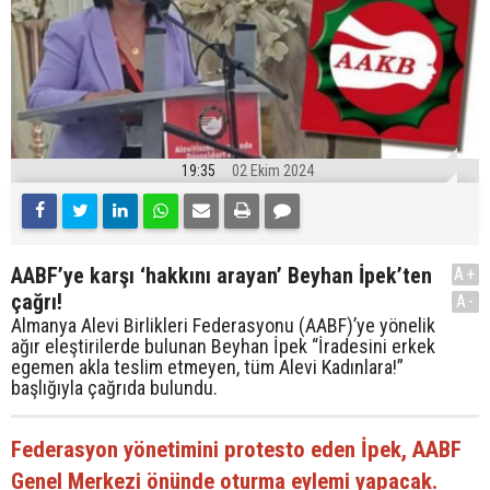
19:35
02 Ekim 2024
AABF’ye karşı ‘hakkını arayan’ Beyhan İpek’ten
A+
çağrı!
A-
Almanya Alevi Birlikleri Federasyonu (AABF)’ye yönelik
ağır eleştirilerde bulunan Beyhan İpek “İradesini erkek
egemen akla teslim etmeyen, tüm Alevi Kadınlara!”
başlığıyla çağrıda bulundu.
Federasyon yönetimini protesto eden İpek, AABF
Genel Merkezi önünde oturma eylemi yapacak.