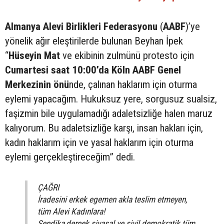
Almanya Alevi Birlikleri Federasyonu
(
AABF
)’ye
yönelik ağır eleştirilerde bulunan Beyhan İpek
“
Hüseyin Mat
ve ekibinin zulmünü protesto için
Cumartesi saat 10:00’da Köln AABF Genel
Merkezinin önü
nde, çalınan haklarım için oturma
eylemi yapacağım. Hukuksuz yere, sorgusuz sualsiz,
faşizmin bile uygulamadığı adaletsizliğe halen maruz
kalıyorum. Bu adaletsizliğe karşı, insan hakları için,
kadın haklarım için ve yasal haklarım için oturma
eylemi gerçekleştireceğim” dedi.
ÇAĞRI
İradesini erkek egemen akla teslim etmeyen,
tüm Alevi Kadınlara!
Sendika,dernek siyasal ve sivil demokratik tüm