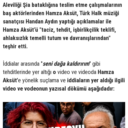
Aleviliği Şia bataklığına teslim etme çalışmalarının
baş aktörlerinden Hamza Aksüt, Türk Halk müziği
sanatçısı Handan Aydın yaptığı açıklamalar ile
Hamza Aksüt'ü "taciz, tehdit, işbirlikçilik teklifi,
ahlaksızlık temelli tutum ve davranışlarından"
teşhir etti.
İddialar arasında "
seni dağa kaldırırım
" gibi
tehditlerinde yer altığı
o
video ve videoda
Hamza
Aksüt'
e yönelik suçlama ve
iddiaların yer aldığı ilgili
video ve vodeonun yazısal dökümü aşağıdadır: