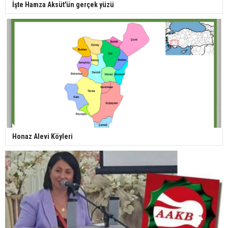
İşte Hamza Aksüt'ün gerçek yüzü
Honaz Alevi Köyleri