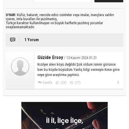
UYARI:
Küfür, hakaret, rencide edici cümleler veya imalar, inançlara saldırı
içeren, imla kuralları ile yazılmamış,
Türkçe karakter kullanılmayan ve büyük harflerle yazılmış yorumlar
onaylanmamaktadır.
1 Yorum
Güzide Ersoy
/ 13 Kasım 2024 01:21
Kızılyer alevi köyü değildir.Şok oldum ismini görünce
ben bu köyde büyüdüm.Yanliş bilgi vermeyin.Kıme göre
neye göre araştirma yaptiniz.
Yanıtla
(23)
(17)