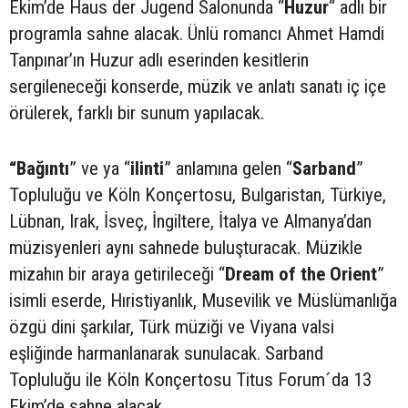
Ekim’de Haus der Jugend Salonunda “
Huzur
“ adlı bir
programla sahne alacak. Ünlü romancı Ahmet Hamdi
Tanpınar’ın Huzur adlı eserinden kesitlerin
sergileneceği konserde, müzik ve anlatı sanatı iç içe
örülerek, farklı bir sunum yapılacak.
“Bağıntı
” ve ya “
ilinti
” anlamına gelen “
Sarband
”
Topluluğu ve Köln Konçertosu, Bulgaristan, Türkiye,
Lübnan, Irak, İsveç, İngiltere, İtalya ve Almanya’dan
müzisyenleri aynı sahnede buluşturacak. Müzikle
mizahın bir araya getirileceği “
Dream of the Orient
”
isimli eserde, Hıristiyanlık, Musevilik ve Müslümanlığa
özgü dini şarkılar, Türk müziği ve Viyana valsi
eşliğinde harmanlanarak sunulacak. Sarband
Topluluğu ile Köln Konçertosu Titus Forum´da 13
Ekim’de sahne alacak.