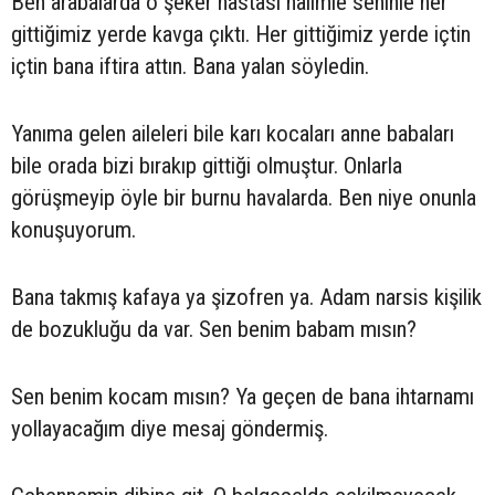
Ben arabalarda o şeker hastası halimle seninle her
gittiğimiz yerde kavga çıktı. Her gittiğimiz yerde içtin
içtin bana iftira attın. Bana yalan söyledin.
Yanıma gelen aileleri bile karı kocaları anne babaları
bile orada bizi bırakıp gittiği olmuştur. Onlarla
görüşmeyip öyle bir burnu havalarda. Ben niye onunla
konuşuyorum.
Bana takmış kafaya ya şizofren ya. Adam narsis kişilik
de bozukluğu da var. Sen benim babam mısın?
Sen benim kocam mısın? Ya geçen de bana ihtarnamı
yollayacağım diye mesaj göndermiş.