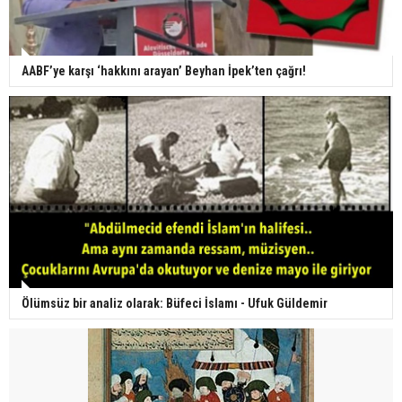
AABF’ye karşı ‘hakkını arayan’ Beyhan İpek’ten çağrı!
Ölümsüz bir analiz olarak: Büfeci İslamı - Ufuk Güldemir