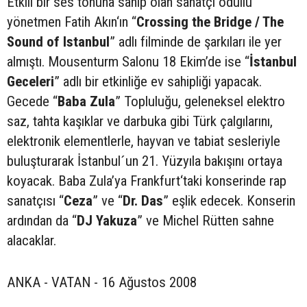
Etkili bir ses tonuna sahip olan sanatçı ödüllü
yönetmen Fatih Akın‘ın “
Crossing the Bridge / The
Sound of Istanbul
” adlı filminde de şarkıları ile yer
almıştı. Mousenturm Salonu 18 Ekim’de ise “
İstanbul
Geceleri
” adlı bir etkinliğe ev sahipliği yapacak.
Gecede “
Baba Zula
” Topluluğu, geleneksel elektro
saz, tahta kaşıklar ve darbuka gibi Türk çalgılarını,
elektronik elementlerle, hayvan ve tabiat sesleriyle
buluşturarak İstanbul´un 21. Yüzyıla bakışını ortaya
koyacak. Baba Zula’ya Frankfurt‘taki konserinde rap
sanatçısı “
Ceza
” ve “
Dr. Das
” eşlik edecek. Konserin
ardından da “
DJ Yakuza
” ve Michel Rütten sahne
alacaklar.
ANKA - VATAN - 16 Ağustos 2008