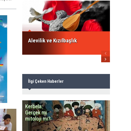
İsmail
ezberb
Alevile
Alevilik ve Kızılbaşlık
İlgi Çeken Haberler
Kerbela:
Minares
Gerçek mi
Camiye
mitoloji mi?
benzey
Cemevle