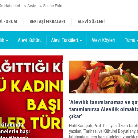
n Haberleri
Arşiv
Sitene Ekle
Vİ FORUM
BEKTAŞİ FIKRALARI
ALEVİ SÖZLERİ
lik
Alevi Kültürü
Alevi Türküleri
Alevi Köyleri
Tümü
‘Alevilik tanımlanamaz ve şa
tanımlanırsa Alevilik olmakt
çıkar’
 kitabında
Halil Karaçalı, Prof. Dr. İlyas Üzüm tara
nnelerin başı
yazılan, 'Tarihsel ve Kültürel Boyutlarıyla
kitabında geçen bazı ifadelere yönelik e