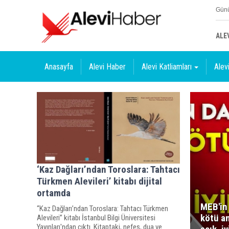
Günü
ALE
Anasayfa
Alevi Haber
Alevi Katliamları
Alevi
‘Kaz Dağları’ndan Toroslara: Tahtacı
Türkmen Alevileri’ kitabı dijital
ortamda
MEB'in
“Kaz Dağları’ndan Toroslara: Tahtacı Türkmen
kötü a
Alevileri” kitabı İstanbul Bilgi Üniversitesi
Yayınları'ndan çıktı. Kitaptaki, nefes, dua ve