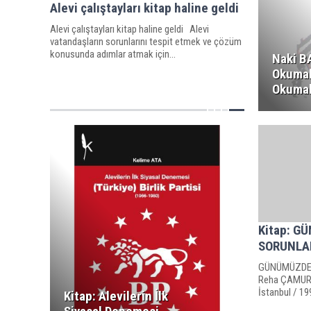
Alevi çalıştayları kitap haline geldi
Alevi çalıştayları kitap haline geldi Alevi
vatandaşların sorunlarını tespit etmek ve çözüm
konusunda adımlar atmak için...
Naki BA
Okumak
Okuma
Kitap: G
SORUNLA
GÜNÜMÜZDE 
Reha ÇAMUROĞ
İstanbul / 19
Kitap: Alevilerin İlk