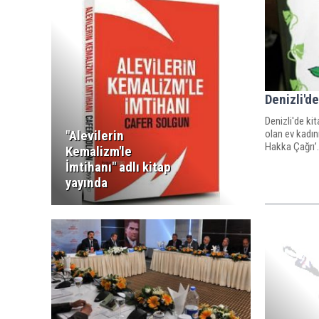
Denizli'de
Denizli'de ki
olan ev kadın
"Alevilerin
Hakka Çağrı’.
Kemalizm'le
İmtihanı" adlı kitap
yayında