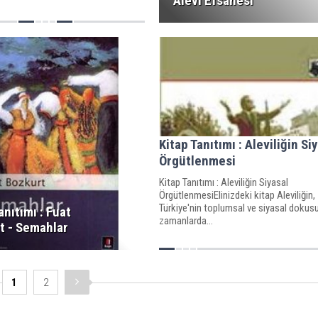
Alevi Efsanesi
Kitap Tanıtımı : Aleviliğin Si
Örgütlenmesi
Kitap Tanıtımı : Aleviliğin Siyasal
ÖrgütlenmesiElinizdeki kitap Aleviliğin,
Türkiye'nin toplumsal ve siyasal dokusu
anıtımı : Fuat
zamanlarda...
t - Semahlar
1
2