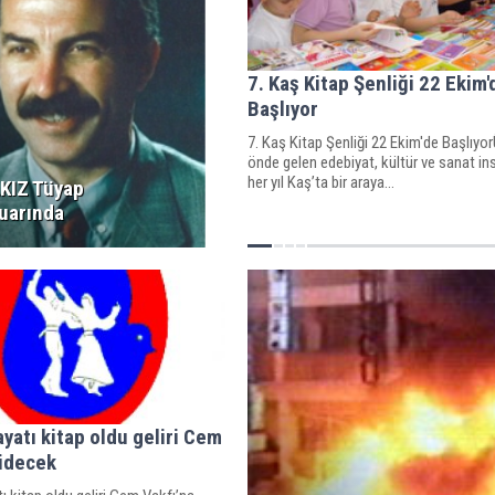
7. Kaş Kitap Şenliği 22 Ekim'
Başlıyor
7. Kaş Kitap Şenliği 22 Ekim'de Başlıyo
önde gelen edebiyat, kültür ve sanat ins
her yıl Kaş’ta bir araya...
LKIZ Tüyap
Fuarında
ayatı kitap oldu geliri Cem
gidecek