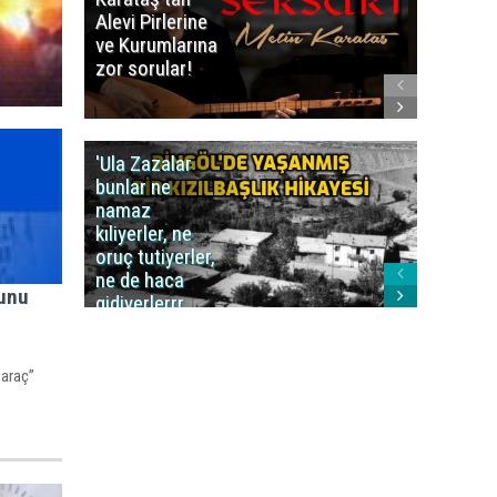
Alevi Pirlerine
ezberbo
ve Kurumlarına
bir yazı:
zor sorular!
Aleviler
kafa karı
'Ula Zazalar
Alınan 
bunlar ne
caiz midi
namaz
değil mi
kıliyerler, ne
oruç tutiyerler,
ne de haca
runu
gidiyerlerrr
ha!..'
Saraç”