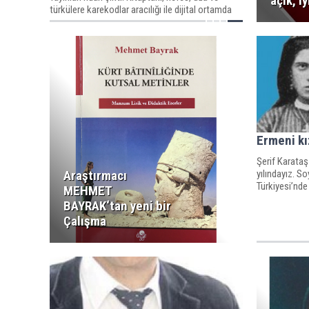
açık, i
türkülere karekodlar aracılığı ile dijital ortamda
da erişilebilecek. Amed Gökçen, Bade N. Çayır ve
Zeynep Altop'un
Ermeni kız
Şerif Karataş
yılındayız. 
Araştırmacı
Türkiyesi’nde
MEHMET
BAYRAK‘tan yeni bir
Çalışma