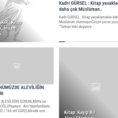
Kadri GÜRSEL : Kitap yasakl
daha çok Müslüman..
Kadri GÜRSEL : Kitap yasaklamakla da
KIR : Kitap
Müslüman olunmuyorGeçen pazar yazı
"Türkiye'deki düşünce...
, İnsan
k
ÜNÜMÜZDE ALEVİLİĞİN
RI
ALEVİLİĞİN SORUNLARIYazar :
LUYayınevi : Ant YayınlarıBaskı :
92 / 160 shf.GİRİŞ Alevilik son...
Kitap: Kayıp Bir