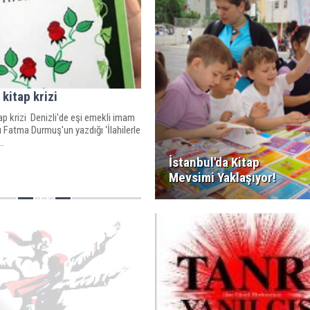
 kitap krizi
tap krizi Denizli'de eşi emekli imam
ı Fatma Durmuş'un yazdığı ‘İlahilerle
..
İstanbul'da Kitap
Mevsimi Yaklaşıyor!