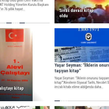
tı kitap oldu geliri Cem Vakfı’na
T Holding Yönetim Kurulu Başkanı
ın 76 yıllık hayat...
Sivas davası kitap
oldu
Yaşar Seyman: "İlklerin onu
taşıyan kitap"
Yaşar Seyman: “İlklerin onurunu taşıyan
kitap”“Alevilerin Siyasal Tarihi, Necdet 
imzalı kitabı elime aldığımda daha...
alıştayı kitap