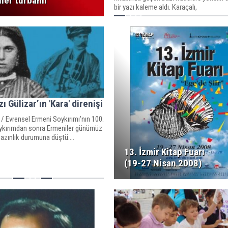
yiler türbanlı
bir yazı kaleme aldı. Karaçalı,
ı Gülizar’ın 'Kara' direnişi
 / Evrensel Ermeni Soykırımı’nın 100.
Soykırımdan sonra Ermeniler günümüz
 azınlık durumuna düştü....
13. İzmir Kitap Fuarı
(19-27 Nisan 2008)