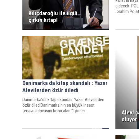
Polat’ın haya
gidecek POLA
İbrahim Polat’
Kılıçdaroğlu ile ilgili
çirkin kitap!
Danimarka da kitap skandalı : Yazar
Alevilerden özür diledi
Danimarka’da kitap skandalı: Yazar Alevilerden
özür dilediDanimarka’nın en büyük insest
tecavüz davasını konu alan ‘’Tønder...
Alevi ç
oluyor