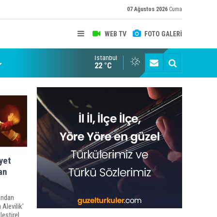
07 Ağustos 2026
Cuma
WEB TV
FOTO GALERİ
İstanbul
22 °C
yet
an
fından
 Alevilik'
leştirel