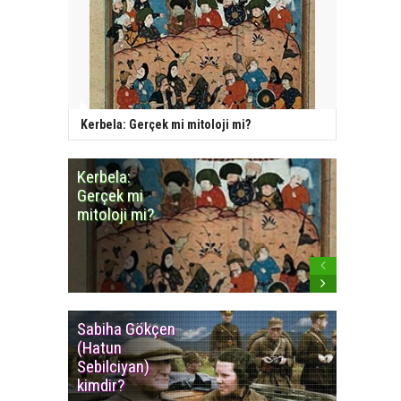
Kerbela: Gerçek mi mitoloji mi?
Kerbela:
Minares
Gerçek mi
Camiye
mitoloji mi?
benzey
Cemevle
Sabiha Gökçen
Osmanlı
(Hatun
İmparat
Sebilciyan)
Kızılbaş
kimdir?
İsyanlar