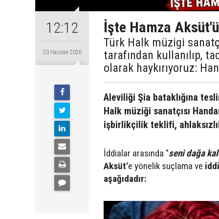
İşte Hamza Aksüt'ü
12:12
Türk Halk müzigi sanat
tarafından kullanılıp, ta
23 Haziran 2026
olarak haykırıyoruz: Han
Aleviliği Şia bataklığına te
Halk müziği sanatçısı Handan
işbirlikçilik teklifi, ahlaksız
İddialar arasında "
seni dağa kal
Aksüt'
e yönelik suçlama ve
idd
aşağıdadır: