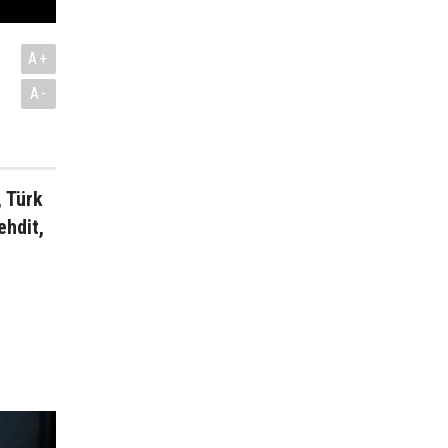
A+
A-
, Türk
ehdit,