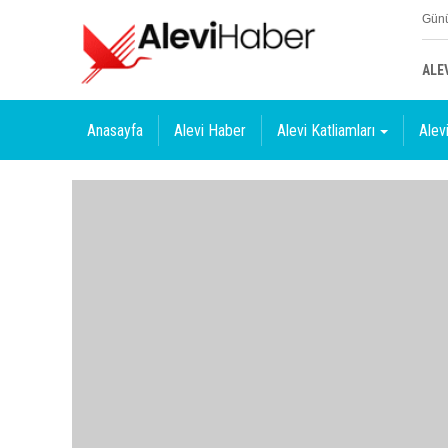
Günü
ALE
Anasayfa
Alevi Haber
Alevi Katliamları
Alevi