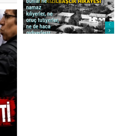
bunlar ne
caiz midi
namaz
değil mi
kıliyerler, ne
oruç tutiyerler,
ne de haca
gidiyerlerrr
ha!..'