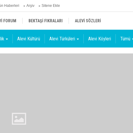
n Haberleri
Arşiv
Sitene Ekle
Vİ FORUM
BEKTAŞİ FIKRALARI
ALEVİ SÖZLERİ
lik
Alevi Kültürü
Alevi Türküleri
Alevi Köyleri
Tümü