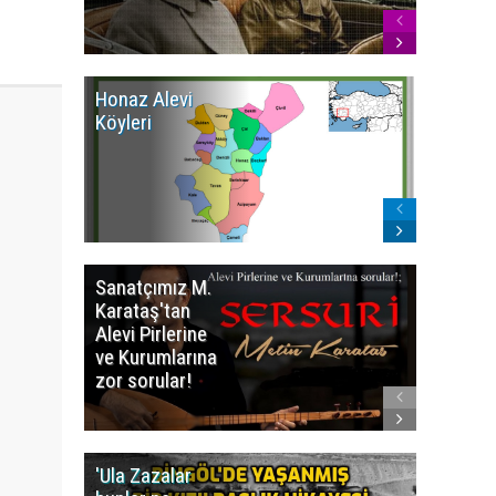
Honaz Alevi
İzmir Kı
Köyleri
Alevi Kö
Sanatçımız M.
İsmail
Karataş'tan
BEŞİKÇİ
Alevi Pirlerine
ezberbo
ve Kurumlarına
bir yazı:
zor sorular!
Aleviler
kafa karı
'Ula Zazalar
Alınan 