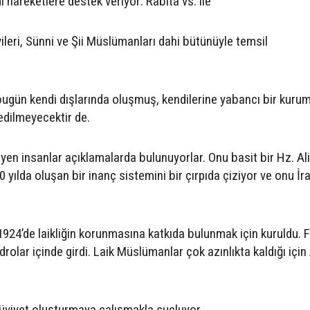
 hareketlere destek veriyor: Rabıta vs. ile
vileri, Sünni ve Şii Müslümanları dahi bütünüyle temsil
 bugün kendi dışlarında oluşmuş, kendilerine yabancı bir kuru
edilmeyecektir de.
lmeyen insanlar açıklamalarda bulunuyorlar. Onu basit bir Hz. Ali
0 yılda oluşan bir inanç sistemini bir çırpıda çiziyor ve onu İr
 1924’de laikliğin korunmasına katkıda bulunmak için kuruldu. 
rolar içinde girdi. Laik Müslümanlar çok azınlıkta kaldığı için 
hüviyet oluşturmaya çalışmakla suçluyor.