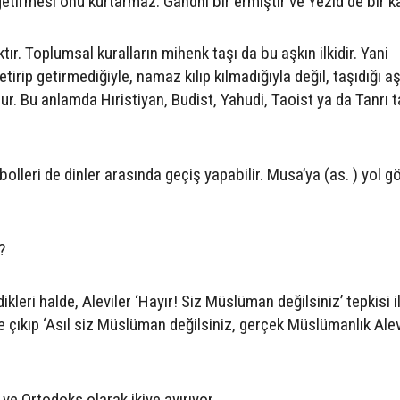
getirmesi onu kurtarmaz. Gandhi bir ermiştir ve Yezid de bir kat
ktır. Toplumsal kuralların mihenk taşı da bu aşkın ilkidir. Yani
etirip getirmediğiyle, namaz kılıp kılmadığıyla değil, taşıdığı a
lur. Bu anlamda Hıristiyan, Budist, Yahudi, Taoist ya da Tanrı
lleri de dinler arasında geçiş yapabilir. Musa’ya (as. ) yol g
?
kleri halde, Aleviler ‘Hayır! Siz Müslüman değilsiniz’ tepkisi i
e çıkıp ‘Asıl siz Müslüman değilsiniz, gerçek Müslümanlık Alevil
ve Ortodoks olarak ikiye ayırıyor.