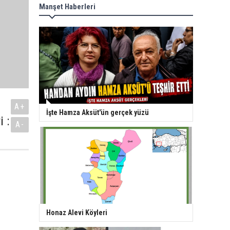
Manşet Haberleri
A+
İşte Hamza Aksüt'ün gerçek yüzü
 :
A-
Honaz Alevi Köyleri