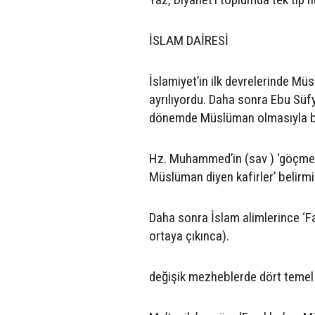
İSLAM DAİRESİ
İslamiyet’in ilk devrelerinde Mü
ayrılıyordu. Daha sonra Ebu Süfy
dönemde Müslüman olmasıyla bu 
Hz. Muhammed’in (sav ) ‘göçmesi
Müslüman diyen kafirler’ belirmi
Daha sonra İslam alimlerince ‘Fa
ortaya çıkınca).
değişik mezheblerde dört temel ‘