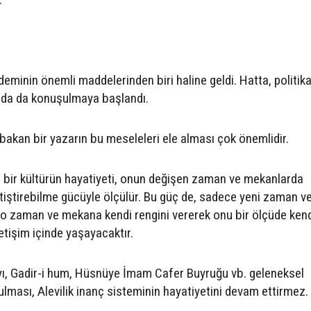
ndeminin önemli maddelerinden biri haline geldi. Hatta, politik
rda da konuşulmaya başlandı.
n bakan bir yazarın bu meseleleri ele alması çok önemlidir.
e bir kültürün hayatiyeti, onun değişen zaman ve mekanlarda
etiştirebilme gücüyle ölçülür. Bu güç de, sadece yeni zaman v
o zaman ve mekana kendi rengini vererek onu bir ölçüde ken
etişim içinde yaşayacaktır.
yı, Gadir-i hum, Hüsnüye İmam Cafer Buyruğu vb. geleneksel
rulması, Alevilik inanç sisteminin hayatiyetini devam ettirmez.