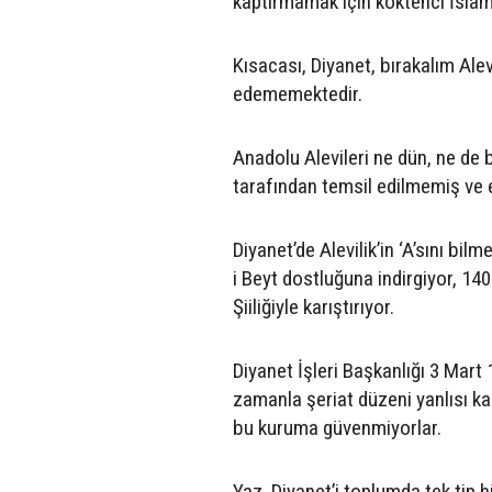
kaptırmamak için köktenci İslami
Kısacası, Diyanet, bırakalım Ale
edememektedir.
Anadolu Alevileri ne dün, ne de
tarafından temsil edilmemiş ve 
Diyanet’de Alevilik’in ‘A’sını bi
i Beyt dostluğuna indirgiyor, 140
Şiiliğiyle karıştırıyor.
Diyanet İşleri Başkanlığı 3 Mart
zamanla şeriat düzeni yanlısı kad
bu kuruma güvenmiyorlar.
Yaz, Diyanet’i toplumda tek tip 