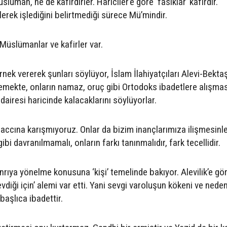
slüman, ne de kafirdirler. Hariciler’e göre ‘fasıklar’ kafirdir.
ilerek işlediğini belirtmediği sürece Mü’mindir.
Müslümanlar ve kafirler var.
rnek vererek şunları söylüyor, İslam İlahiyatçıları Alevi-Bektaş
nmemekte, onların namaz, oruç gibi Ortodoks ibadetlere alışmas
dairesi haricinde kalacaklarını söylüyorlar.
haccına karışmıyoruz. Onlar da bizim inançlarımıza ilişmesinle
 davranılmamalı, onların farkı tanınmalıdır, fark tecellidir.
nrıya yönelme konusuna ‘kişi’ temelinde bakıyor. Alevilik’e gö
sevdiği için’ alemi var etti. Yani sevgi varoluşun kökeni ve neden
 başlıca ibadettir.