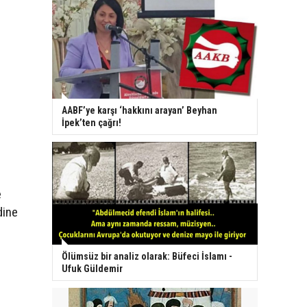
a
AABF’ye karşı ‘hakkını arayan’ Beyhan
İpek’ten çağrı!
e
dine
Ölümsüz bir analiz olarak: Büfeci İslamı -
Ufuk Güldemir