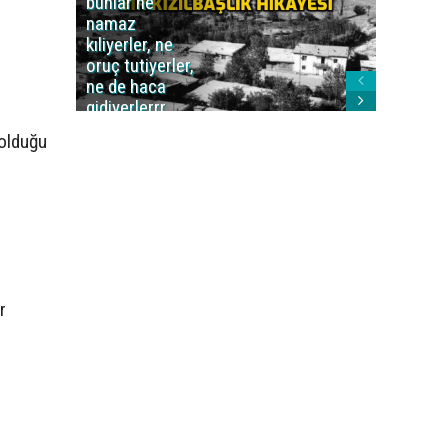
bunlar ne
caiz midi
namaz
değil mi
kıliyerler, ne
oruç tutiyerler,
ne de haca
gidiyerlerrr
ha!..'
 olduğu
r