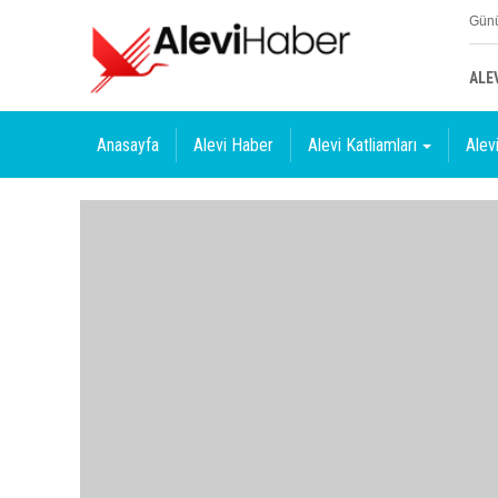
Günü
ALE
Anasayfa
Alevi Haber
Alevi Katliamları
Alevi