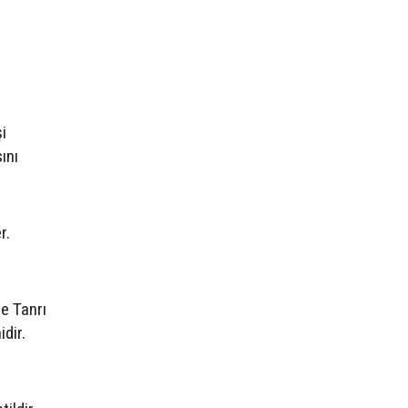
i
ını
r.
re Tanrı
idir.