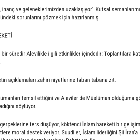
er, inanç ve geleneklerimizden uzaklaşıyor’ ‘Kutsal semahlarımı
ründeki sorunlarını çözmek için hazırlanmış.
EKETİ
ir süredir Alevilikle ilgili etkinlikler içindedir: Toplantılara ka
.
in açıklamaları zahiri niyetlerine taban tabana zıt.
ümanları temsil ettiğini ve Aleviler de Müslüman olduğuma g
adığını söylüyor.
 gerçeklerine ters düşüyor, köktenci İslam hareketi bir gelişim
ere moral destek veriyor. Suudiler, İslam liderliğini Şii İran’a