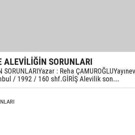
 ALEVİLİĞİN SORUNLARI
 SORUNLARIYazar : Reha ÇAMUROĞLUYayınevi
nbul / 1992 / 160 shf.GİRİŞ Alevilik son...
UNLARI
.