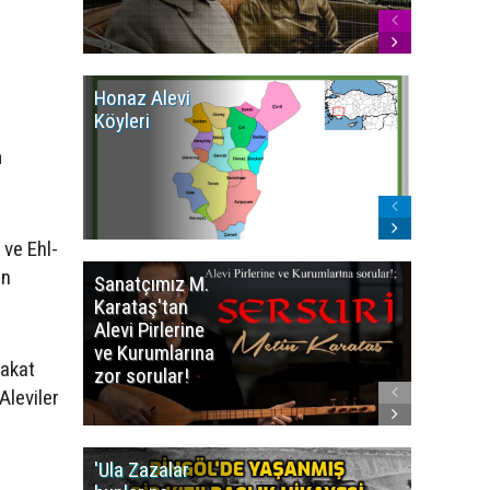
Honaz Alevi
İzmir Kı
Köyleri
Alevi Kö
m
 ve Ehl-
an
Sanatçımız M.
İsmail
Karataş'tan
BEŞİKÇİ
Alevi Pirlerine
ezberbo
ve Kurumlarına
bir yazı:
Fakat
zor sorular!
Aleviler
Aleviler
kafa karı
'Ula Zazalar
Alınan 