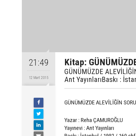
Kitap: GÜNÜMÜZDE
21:49
GÜNÜMÜZDE ALEVİLİĞİN
Ant YayınlarıBaskı : İsta
12 Mart 2015
GÜNÜMÜZDE ALEVİLİĞİN SOR
Yazar : Reha ÇAMUROĞLU
Yayınevi : Ant Yayınları
Baskı : İstanbul / 1992 / 160 shf