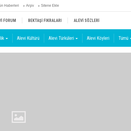
n Haberleri
Arşiv
Sitene Ekle
Vİ FORUM
BEKTAŞİ FIKRALARI
ALEVİ SÖZLERİ
lik
Alevi Kültürü
Alevi Türküleri
Alevi Köyleri
Tümü