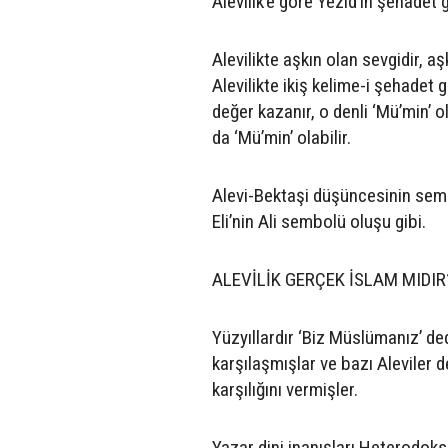
Alevilik’e göre Yezid’in şehadet 
Alevilikte aşkın olan sevgidir, aş
Alevilikte ikiş kelime-i şehadet g
değer kazanır, o denli ‘Mü’min’ o
da ‘Mü’min’ olabilir.
Alevi-Bektaşi düşüncesinin sembo
Eli’nin Ali sembolü oluşu gibi.
ALEVİLİK GERÇEK İSLAM MIDIR
Yüzyıllardır ‘Biz Müslümanız’ dedi
karşılaşmışlar ve bazı Aleviler d
karşılığını vermişler.
Yazar dini inanışları Heterodoks 