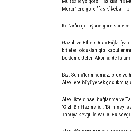
Mu’tezile’ye göre ‘Fasıklar’ ne Mü
Mürcii’lere göre ‘fasık’ kebairi b
Kur’an’ın görüşüne göre sadece 
Gazali ve Ethem Ruhi Fığlalı’ya ö
kitleleri oldukları gibi kabulle
beklemekteler. Aksi halde İslam 
Biz, Sünni’lerin namaz, oruç ve 
Alevilere büyüyecek çocukmuş gibi
Alevilikte dinsel bağlanma ve Ta
‘Gizli Bir Hazine’ idi. ‘Bilinmeyi 
Tanrıya sevgi ile varılır. Bu sevgi