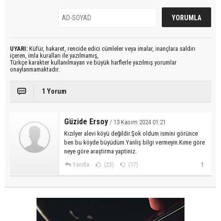
UYARI:
Küfür, hakaret, rencide edici cümleler veya imalar, inançlara saldırı
içeren, imla kuralları ile yazılmamış,
Türkçe karakter kullanılmayan ve büyük harflerle yazılmış yorumlar
onaylanmamaktadır.
1 Yorum
Güzide Ersoy
/ 13 Kasım 2024 01:21
Kızılyer alevi köyü değildir.Şok oldum ismini görünce
ben bu köyde büyüdüm.Yanliş bilgi vermeyin.Kıme göre
neye göre araştirma yaptiniz.
Yanıtla
(23)
(17)