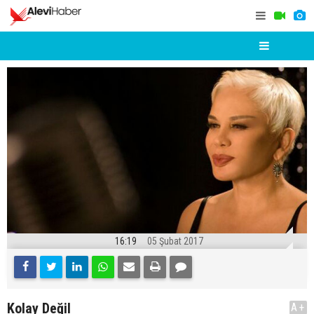
16:19
05 Şubat 2017
Kolay Değil
A+