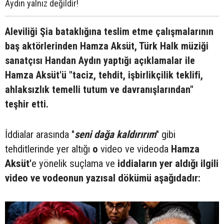
Aydın yalnız değildir!
Aleviliği Şia bataklığına teslim etme çalışmalarının
baş aktörlerinden Hamza Aksüt, Türk Halk müziği
sanatçısı Handan Aydın yaptığı açıklamalar ile
Hamza Aksüt'ü "taciz, tehdit, işbirlikçilik teklifi,
ahlaksızlık temelli tutum ve davranışlarından"
teşhir etti.
İddialar arasında "
seni dağa kaldırırım
" gibi
tehditlerinde yer altığı
o
video ve videoda
Hamza
Aksüt'
e yönelik suçlama ve
iddiaların yer aldığı ilgili
video ve vodeonun yazısal dökümü aşağıdadır: