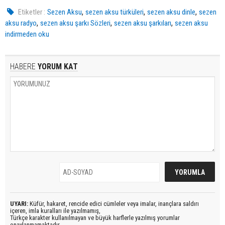
,
,
,
Etiketler :
Sezen Aksu
sezen aksu türküleri
sezen aksu dinle
sezen
,
,
,
aksu radyo
sezen aksu şarkı Sözleri
sezen aksu şarkıları
sezen aksu
indirmeden oku
HABERE
YORUM KAT
UYARI:
Küfür, hakaret, rencide edici cümleler veya imalar, inançlara saldırı
içeren, imla kuralları ile yazılmamış,
Türkçe karakter kullanılmayan ve büyük harflerle yazılmış yorumlar
onaylanmamaktadır.