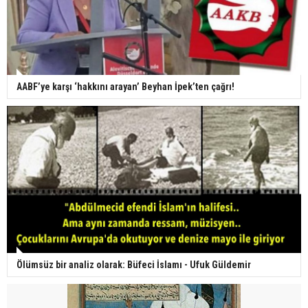
AABF’ye karşı ‘hakkını arayan’ Beyhan İpek’ten çağrı!
Ölümsüz bir analiz olarak: Büfeci İslamı - Ufuk Güldemir