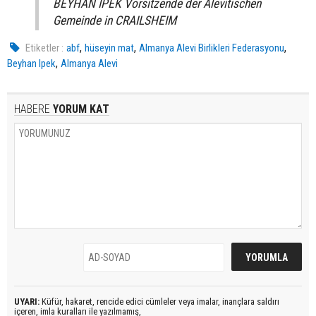
BEYHAN İPEK Vorsitzende der Alevitischen
Gemeinde in CRAILSHEIM
,
,
,
Etiketler :
abf
hüseyin mat
Almanya Alevi Birlikleri Federasyonu
,
Beyhan Ipek
Almanya Alevi
HABERE
YORUM KAT
UYARI:
Küfür, hakaret, rencide edici cümleler veya imalar, inançlara saldırı
içeren, imla kuralları ile yazılmamış,