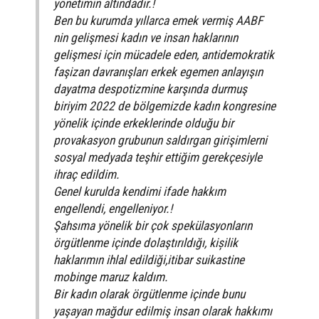
yönetimin altındadır.!
Ben bu kurumda yıllarca emek vermiş AABF
nin gelişmesi kadın ve insan haklarının
gelişmesi için mücadele eden, antidemokratik
faşizan davranışları erkek egemen anlayışın
dayatma despotizmine karşında durmuş
biriyim 2022 de bölgemizde kadın kongresine
yönelik içinde erkeklerinde olduğu bir
provakasyon grubunun saldırgan girişimlerni
sosyal medyada teşhir ettiğim gerekçesiyle
ihraç edildim.
Genel kurulda kendimi ifade hakkım
engellendi, engelleniyor.!
Şahsıma yönelik bir çok spekülasyonların
örgütlenme içinde dolaştırıldığı, kișilik
haklarımın ihlal edildiği,itibar suikastine
mobinge maruz kaldım.
Bir kadın olarak örgütlenme içinde bunu
yaşayan mağdur edilmiş insan olarak hakkımı