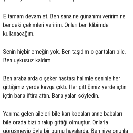
E tamam devam et. Ben sana ne günahımı veririm ne
bendeki çekimleri veririm. Onları ben klibimde
kullanacağım.
Senin hiçbir emeğin yok. Ben taşıdım o çantaları bile.
Ben uykusuz kaldım.
Ben arabalarda o şeker hastası halimle seninle her
gittiğimiz yerde kavga çıktı. Her gittiğimiz yerde içtin
içtin bana iftira attın. Bana yalan söyledin.
Yanıma gelen aileleri bile karı kocaları anne babaları
bile orada bizi bırakıp gittiği olmuştur. Onlarla
görüşmeyip öyle bir burnu havalarda. Ben niye onunla