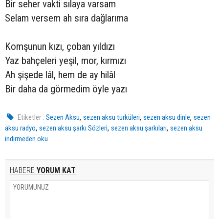
Bir seher vakti sılaya varsam
Selam versem ah sıra dağlarıma
Komşunun kızı, çoban yıldızı
Yaz bahçeleri yeşil, mor, kırmızı
Ah şişede lâl, hem de ay hilâl
Bir daha da görmedim öyle yazı
,
,
,
Etiketler :
Sezen Aksu
sezen aksu türküleri
sezen aksu dinle
sezen
,
,
,
aksu radyo
sezen aksu şarkı Sözleri
sezen aksu şarkıları
sezen aksu
indirmeden oku
HABERE
YORUM KAT