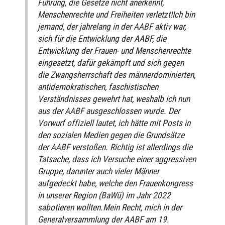
Führung, die Gesetze nicht anerkennt,
Menschenrechte und Freiheiten verletzt!Ich bin
jemand, der jahrelang in der AABF aktiv war,
sich für die Entwicklung der AABF, die
Entwicklung der Frauen- und Menschenrechte
eingesetzt, dafür gekämpft und sich gegen
die Zwangsherrschaft des männerdominierten,
antidemokratischen, faschistischen
Verständnisses gewehrt hat, weshalb ich nun
aus der AABF ausgeschlossen wurde. Der
Vorwurf offiziell lautet, ich hätte mit Posts in
den sozialen Medien gegen die Grundsätze
der AABF verstoßen. Richtig ist allerdings die
Tatsache, dass ich Versuche einer aggressiven
Gruppe, darunter auch vieler Männer
aufgedeckt habe, welche den Frauenkongress
in unserer Region (BaWü) im Jahr 2022
sabotieren wollten.Mein Recht, mich in der
Generalversammlung der AABF am 19.