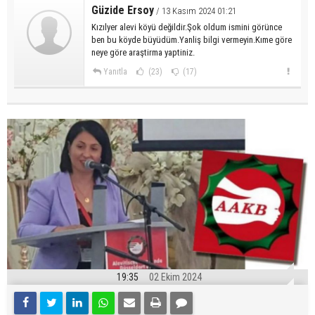
Güzide Ersoy
/ 13 Kasım 2024 01:21
Kızılyer alevi köyü değildir.Şok oldum ismini görünce
ben bu köyde büyüdüm.Yanliş bilgi vermeyin.Kıme göre
neye göre araştirma yaptiniz.
Yanıtla
(23)
(17)
19:35
02 Ekim 2024