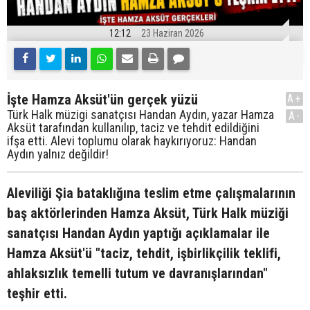
12:12
23 Haziran 2026
İşte Hamza Aksüt'ün gerçek yüzü
A+
Türk Halk müzigi sanatçısı Handan Aydın, yazar Hamza
A-
Aksüt tarafından kullanılıp, taciz ve tehdit edildiğini
ifşa etti. Alevi toplumu olarak haykırıyoruz: Handan
Aydın yalnız değildir!
Aleviliği Şia bataklığına teslim etme çalışmalarının
baş aktörlerinden Hamza Aksüt, Türk Halk müziği
sanatçısı Handan Aydın yaptığı açıklamalar ile
Hamza Aksüt'ü "taciz, tehdit, işbirlikçilik teklifi,
ahlaksızlık temelli tutum ve davranışlarından"
teşhir etti.