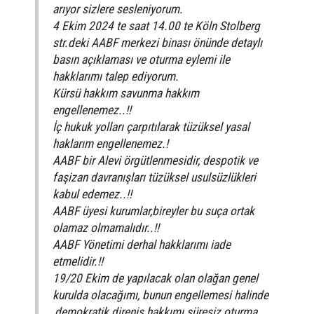
arıyor sizlere sesleniyorum.
4 Ekim 2024 te saat 14.00 te Köln Stolberg
str.deki AABF merkezi binası önünde detaylı
basın açıklaması ve oturma eylemi ile
hakklarımı talep ediyorum.
Kürsü hakkım savunma hakkım
engellenemez..!!
İç hukuk yolları çarpıtılarak tüzüksel yasal
haklarım engellenemez.!
AABF bir Alevi örgütlenmesidir, despotik ve
faşizan davranışları tüzüksel usulsüzlükleri
kabul edemez..!!
AABF üyesi kurumlar,bireyler bu suça ortak
olamaz olmamalıdır..!!
AABF Yönetimi derhal hakklarımı iade
etmelidir.!!
19/20 Ekim de yapılacak olan olağan genel
kurulda olacağımı, bunun engellemesi halinde
,demokratik direniş hakkımı süresiz oturma