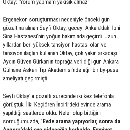
Oktay: ‘Yorum yapmam yakışık almaz’
Ergenekon soruşturması nedeniyle önceki gün
gözaltına alınan Seyfi Oktay, geceyi Ankara’daki İbni
Sina Hastanesi’nin yoğun bakımında geçirdi. Uzun
yıllardan beri yüksek tansiyon hastası olan ve
tansiyon ilaçları kullanan Oktay, çok yakın arkadaşı
Aydın Güven Gürkan’ın toprağa verildiği gün Ankara
Gülhane Askeri Tıp Akademisi’nde ağır bir by-pass
ameliyatı geçirmişti.
Seyfi Oktay’la gözaltı sürecinde iki kez telefonla
görüştük. İlki Keçiören İncirli’deki evinde arama
yapıldığı saatlerde oldu. Neler olup bittiğini
sorduğumuzda, “
Evde arama yapıyorlar, sonra da
Angora’daki eve gideceğiz herhalde. Emniyet