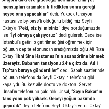
mensupları aramaları bitirdikten sonra gereği
neyse onu yapacaklar
” dedi. Yüksek tansiyon
hastası ve by-pass’lı olduğunu bildiğimiz Seyfi
Oktay’a “
Peki, siz iyi misiniz
” diye sorduğumuzda
ise “
İyi olmaya çalışıyoruz
” dedi gülerek. Gece ise
İstanbul’a getirilip getirilmediğini öğrenmek için
oğlunun cep telefonundan aradığımızda oğlu Ali Rıza
Oktay “
İbni Sina Hastanesi’nin asansörüne binmek
üzereyiz. Babamın tansiyonu 24’e çıktı da. Adli
Tıp’tan buraya gönderdiler
” dedi. Sabah saatlerinde
oğlunun telefonu da Seyfi Oktay’ın telefonu gibi
kapalıydı. Bu kez aile dostu ve doktoru Servet
Ünsal’ın telefonunu çaldırdık. Ünsal, “
Sayın Bakan’ın
tansiyonu çok yüksek. Geceyi yoğun bakımda
geçirdik
” deyip telefonu Seyfi Oktay’a verdi. Oktay’ın