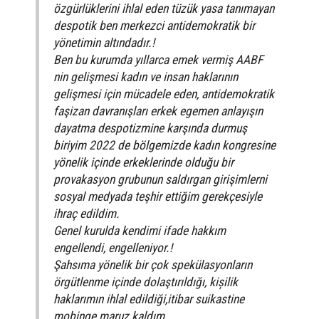
özgürlüklerini ihlal eden tüzük yasa tanımayan
despotik ben merkezci antidemokratik bir
yönetimin altındadır.!
Ben bu kurumda yıllarca emek vermiş AABF
nin gelişmesi kadın ve insan haklarının
gelişmesi için mücadele eden, antidemokratik
faşizan davranışları erkek egemen anlayışın
dayatma despotizmine karşında durmuş
biriyim 2022 de bölgemizde kadın kongresine
yönelik içinde erkeklerinde olduğu bir
provakasyon grubunun saldırgan girişimlerni
sosyal medyada teşhir ettiğim gerekçesiyle
ihraç edildim.
Genel kurulda kendimi ifade hakkım
engellendi, engelleniyor.!
Şahsıma yönelik bir çok spekülasyonların
örgütlenme içinde dolaştırıldığı, kișilik
haklarımın ihlal edildiği,itibar suikastine
mobinge maruz kaldım.