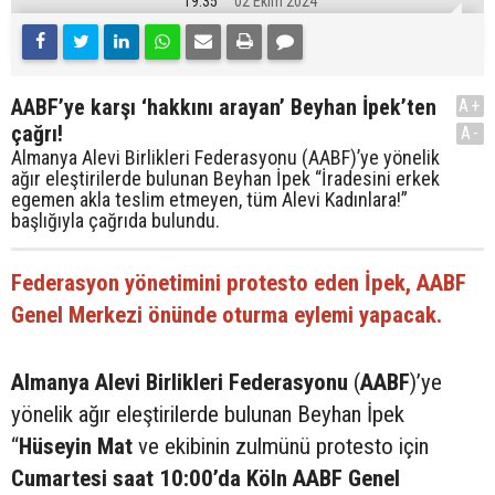
19:35
02 Ekim 2024
AABF’ye karşı ‘hakkını arayan’ Beyhan İpek’ten
A+
çağrı!
A-
Almanya Alevi Birlikleri Federasyonu (AABF)’ye yönelik
ağır eleştirilerde bulunan Beyhan İpek “İradesini erkek
egemen akla teslim etmeyen, tüm Alevi Kadınlara!”
başlığıyla çağrıda bulundu.
Federasyon yönetimini protesto eden İpek, AABF
Genel Merkezi önünde oturma eylemi yapacak.
Almanya Alevi Birlikleri Federasyonu
(
AABF
)’ye
yönelik ağır eleştirilerde bulunan Beyhan İpek
“
Hüseyin Mat
ve ekibinin zulmünü protesto için
Cumartesi saat 10:00’da Köln AABF Genel