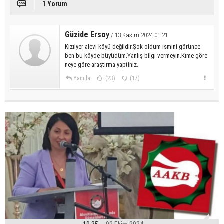
1 Yorum
Güzide Ersoy
/ 13 Kasım 2024 01:21
Kızılyer alevi köyü değildir.Şok oldum ismini görünce
ben bu köyde büyüdüm.Yanliş bilgi vermeyin.Kıme göre
neye göre araştirma yaptiniz.
Yanıtla
(23)
(17)