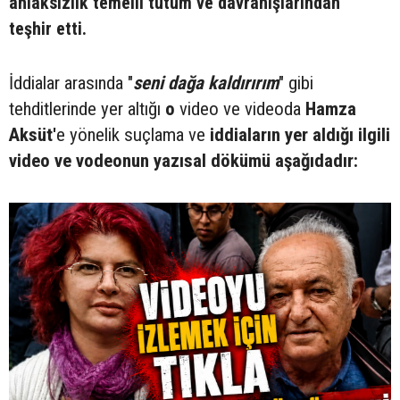
ahlaksızlık temelli tutum ve davranışlarından"
teşhir etti.
İddialar arasında "
seni dağa kaldırırım
" gibi
tehditlerinde yer altığı
o
video ve videoda
Hamza
Aksüt'
e yönelik suçlama ve
iddiaların yer aldığı ilgili
video ve vodeonun yazısal dökümü aşağıdadır: