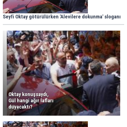
Seyfi Oktay götürülürken 'Alevilere dokunma' sloganı
Oktay konuşsaydı,
Gül hangi ağır lafları
duyacaktı?