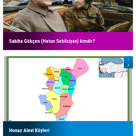
Sabiha Gökçen (Hatun Sebilciyan) kimdir?
Honaz Alevi Köyleri