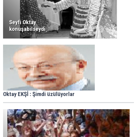
Seyfi Oktay
konuşabilseydi
Oktay EKŞİ : Şimdi üzülüyorlar