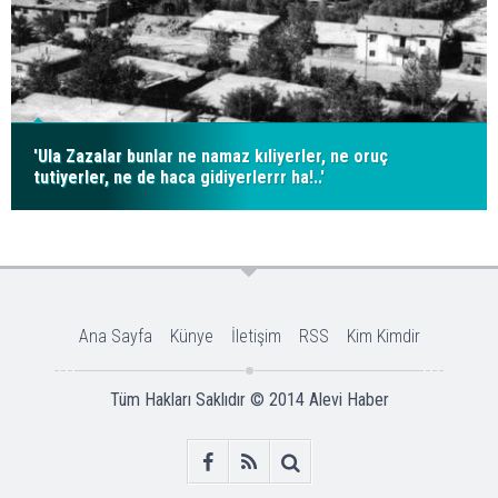
'Ula Zazalar bunlar ne namaz kıliyerler, ne oruç
tutiyerler, ne de haca gidiyerlerrr ha!..'
Ana Sayfa
Künye
İletişim
RSS
Kim Kimdir
Tüm Hakları Saklıdır © 2014
Alevi Haber