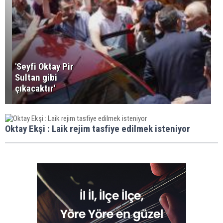
'Seyfi Oktay Pir
Sultan gibi
çıkacaktır'
Oktay Ekşi : Laik rejim tasfiye edilmek isteniyor