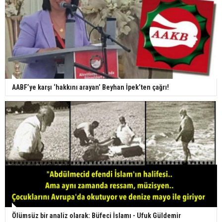
AABF’ye karşı ‘hakkını arayan’ Beyhan İpek’ten çağrı!
Ölümsüz bir analiz olarak: Büfeci İslamı - Ufuk Güldemir