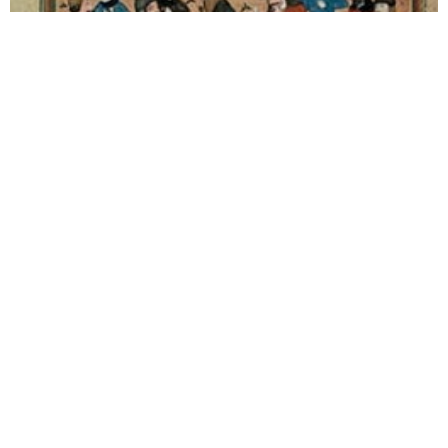
Kerbela: Gerçek mi mitoloji mi?
Sabiha Gökçen (Hatun Sebilciyan) kimdir?