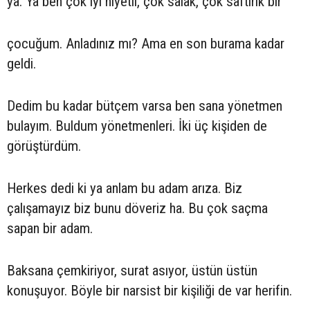
ya. Ya ben çok iyi niyetli, çok salak, çok saftirik bir
çocuğum. Anladınız mı? Ama en son burama kadar
geldi.
Dedim bu kadar bütçem varsa ben sana yönetmen
bulayım. Buldum yönetmenleri. İki üç kişiden de
görüştürdüm.
Herkes dedi ki ya anlam bu adam arıza. Biz
çalışamayız biz bunu döveriz ha. Bu çok saçma
sapan bir adam.
Baksana çemkiriyor, surat asıyor, üstün üstün
konuşuyor. Böyle bir narsist bir kişiliği de var herifin.