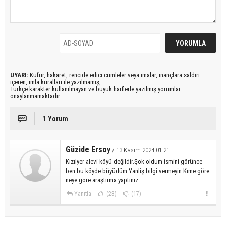
UYARI:
Küfür, hakaret, rencide edici cümleler veya imalar, inançlara saldırı
içeren, imla kuralları ile yazılmamış,
Türkçe karakter kullanılmayan ve büyük harflerle yazılmış yorumlar
onaylanmamaktadır.
1 Yorum
Güzide Ersoy
/ 13 Kasım 2024 01:21
Kızılyer alevi köyü değildir.Şok oldum ismini görünce
ben bu köyde büyüdüm.Yanliş bilgi vermeyin.Kıme göre
neye göre araştirma yaptiniz.
Yanıtla
(23)
(17)